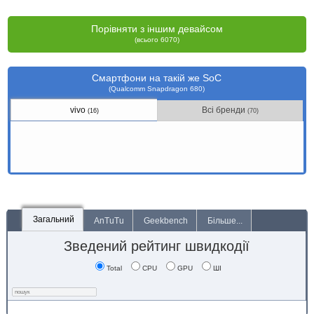
Порівняти з іншим девайсом
(всього 6070)
Смартфони на такій же SoC
(Qualcomm Snapdragon 680)
vivo
Всі бренди
(16)
(70)
Загальний
AnTuTu
Geekbench
Більше...
Зведений рейтинг швидкодії
Total
CPU
GPU
ШІ