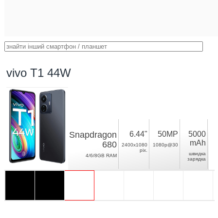
vivo T1 44W
Snapdragon
6.44"
50MP
5000
mAh
680
2400x1080
1080p@30
pix.
швидка
4/6/8GB RAM
зарядка