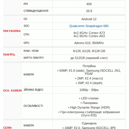
409
PPI
20:9
СПІВВІДНОШЕННЯ
Android 12
ОС
Qualcomm Snapdragon 680
SOC
ПЛАТФОРМА
4x2.4GHz Cortex-A73
CPU
4x1.9GHz Cortex-A53
Adreno 610, 950MHz
GPU
4/128, 6/128, 8/128 GB
RAM / ROM
ПАМ'ЯТЬ
до 512GB (окремий слот)
КАРТА ПАМ'ЯТІ
Потрійна
• 50MP, f/1.8 (wide), Samsung ISOCELL JN1,
PDAF
КАМЕРА
• 2MP, f/2.4 (macro)
• 2MP, f/2.4 (depth)
1080p - 30fps
ЗЙОМКА ВІДЕО
ОСН. КАМЕРА
• LED-спалах
• Панорама
ОСОБЛИВОСТІ
• High Dynamic Range (HDR)
• Гіро-електронна стабілізація зображення
(Gyro-EIS)
Одинарна
КАМЕРА
• 16MP, f/2.0, Samsung ISOCELL 3P9
СЕЛФІ