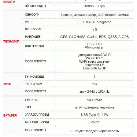
КАМЕРА
1080p - 30fps
ЗЙОМКА ВІДЕО
гіроскоп, акселерометр, наближення, компас
СЕНСОРИ
IEEE 802.11 a/b/g/n/ac
WI-FI
v 5
BLUETOOTH
GPS, GLONASS, Galileo, BDS, QZSS, A-GPS
НАВІГАЦІЯ
ТЕХНОЛОГІЇ
USB OTG
ІНШІ ФУНКЦІЇ
FM-приймач
дводіапазонний Wi-Fi
Wi-Fi Direct
Wi-Fi точка доступу
ОСОБЛИВОСТІ
Bluetooth LE
Bluetooth A2DP
1
ГУЧНОМОВЦІ
так
JACK 3.5MM
ЗВУК
звук 24-bit / 192kHz
ОСОБЛИВОСТІ
5000 mAh
ЕМНІСТЬ
літій-полімерна, незнімна
ТИП
USB Type-C, 44W
ЗАРЯДКА ПРОВІД
БАТАРЕЯ
немає
БЕЗПРОВ. ЗАРЯД.
ОСОБЛИВОСТІ
• Швидка зарядка через кабель