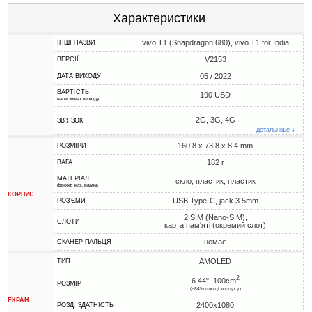
Характеристики
vivo T1 (Snapdragon 680), vivo T1 for India
ІНШІ НАЗВИ
V2153
ВЕРСІЇ
05 / 2022
ДАТА ВИХОДУ
ВАРТІСТЬ
190 USD
на момент виходу
2G, 3G, 4G
ЗВ'ЯЗОК
детальніше ↓
160.8 x 73.8 x 8.4 mm
РОЗМІРИ
182 г
ВАГА
МАТЕРІАЛ
скло, пластик, пластик
фронт, низ, рамка
КОРПУС
USB Type-C, jack 3.5mm
РОЗ'ЄМИ
2 SIM (Nano-SIM),
СЛОТИ
карта пам'яті (окремий слот)
немає
СКАНЕР ПАЛЬЦЯ
AMOLED
ТИП
2
6.44", 100cm
РОЗМІР
(~84% площі корпусу)
ЕКРАН
2400x1080
РОЗД. ЗДАТНІСТЬ