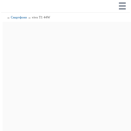
☰
→
Смартфони
→ vivo T1 44W