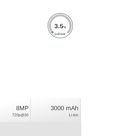
3.5
%
рейтинг
8MP
3000 mAh
720p@30
Li-Ion