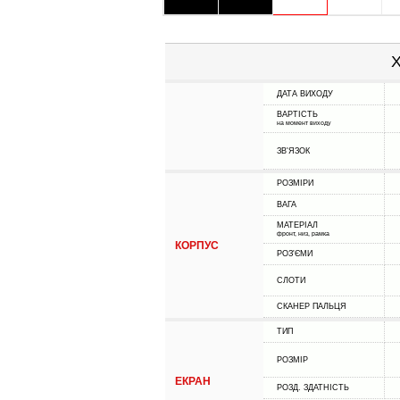
Х
ДАТА ВИХОДУ
ВАРТІСТЬ
на момент виходу
ЗВ'ЯЗОК
РОЗМІРИ
ВАГА
МАТЕРІАЛ
фронт, низ, рамка
КОРПУС
РОЗ'ЄМИ
СЛОТИ
СКАНЕР ПАЛЬЦЯ
ТИП
РОЗМІР
ЕКРАН
РОЗД. ЗДАТНІСТЬ