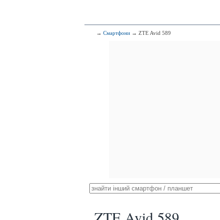
→
Смартфони
→ ZTE Avid 589
ZTE Avid 589