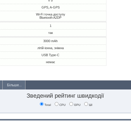
v 5
GPS, A-GPS
Wi-Fi точка доступу
Bluetooth A2DP
1
так
3000 mAh
літій-іонна, знімна
USB Type-C
немає
Більше...
Зведений рейтинг швидкодії
Total
CPU
GPU
ШІ