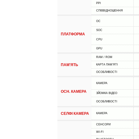
PPI
СПІВВІДНОШЕННЯ
ОС
SOC
ПЛАТФОРМА
CPU
GPU
RAM / ROM
ПАМ'ЯТЬ
КАРТА ПАМ'ЯТІ
ОСОБЛИВОСТІ
КАМЕРА
ОСН. КАМЕРА
ЗЙОМКА ВІДЕО
ОСОБЛИВОСТІ
СЕЛФІ КАМЕРА
КАМЕРА
СЕНСОРИ
WI-FI