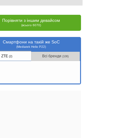
Порівняти з іншим девайсом
(всього 6070)
Смартфони на такій же SoC
(Mediatek Helio P22)
ZTE
Всі бренди
(2)
(106)