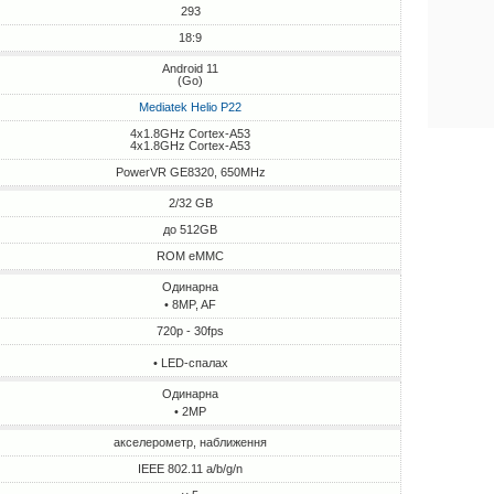
293
18:9
Android 11
(Go)
Mediatek Helio P22
4x1.8GHz Cortex-A53
4x1.8GHz Cortex-A53
PowerVR GE8320, 650MHz
2/32 GB
до 512GB
ROM eMMC
Одинарна
• 8MP, AF
720p - 30fps
• LED-спалах
Одинарна
• 2MP
акселерометр, наближення
IEEE 802.11 a/b/g/n