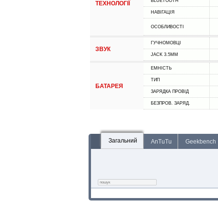
BLUETOOTH
ТЕХНОЛОГІЇ
НАВІГАЦІЯ
ОСОБЛИВОСТІ
ГУЧНОМОВЦІ
ЗВУК
JACK 3.5MM
ЕМНІСТЬ
ТИП
БАТАРЕЯ
ЗАРЯДКА ПРОВІД
БЕЗПРОВ. ЗАРЯД.
Загальний
AnTuTu
Geekbench