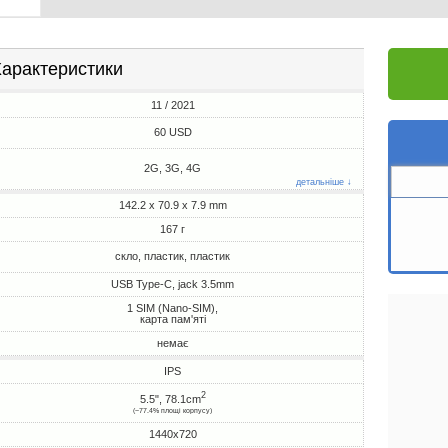
арактеристики
11 / 2021
60 USD
2G, 3G, 4G
детальніше ↓
142.2 x 70.9 x 7.9 mm
167 г
скло, пластик, пластик
USB Type-C, jack 3.5mm
1 SIM (Nano-SIM),
карта пам'яті
немає
IPS
2
5.5", 78.1cm
(~77.4% площі корпусу)
1440x720