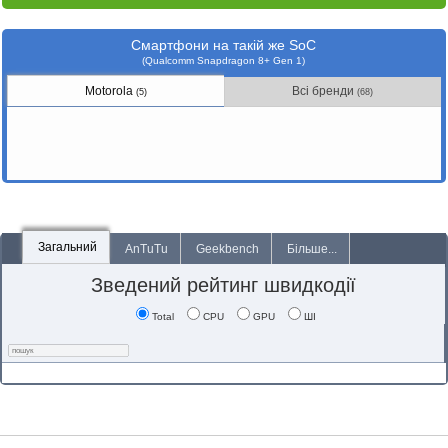
Смартфони на такій же SoC
(Qualcomm Snapdragon 8+ Gen 1)
Motorola
Всі бренди
(5)
(68)
Загальний
AnTuTu
Geekbench
Більше...
Зведений рейтинг швидкодії
Total
CPU
GPU
ШІ