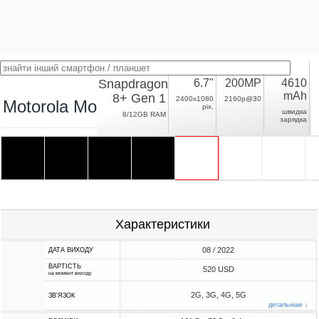
Snapdragon
6.7"
200MP
4610
mAh
8+ Gen 1
2400x1080
2160p@30
Motorola Moto X30 Pro
pix.
швидка
8/12GB RAM
зарядка
Характеристики
08 / 2022
ДАТА ВИХОДУ
ВАРТІСТЬ
520 USD
на момент виходу
2G, 3G, 4G, 5G
ЗВ'ЯЗОК
детальніше ↓