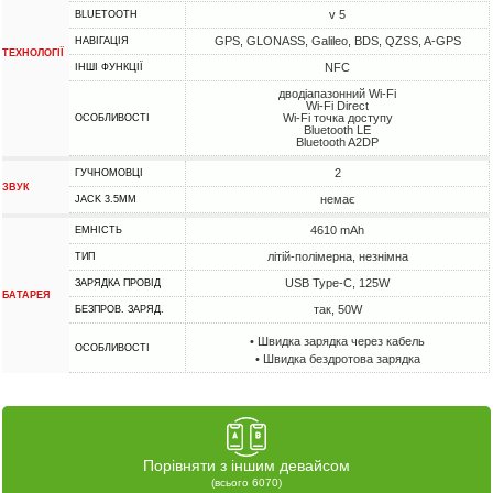
v 5
BLUETOOTH
GPS, GLONASS, Galileo, BDS, QZSS, A-GPS
НАВІГАЦІЯ
ТЕХНОЛОГІЇ
NFC
ІНШІ ФУНКЦІЇ
дводіапазонний Wi-Fi
Wi-Fi Direct
Wi-Fi точка доступу
ОСОБЛИВОСТІ
Bluetooth LE
Bluetooth A2DP
2
ГУЧНОМОВЦІ
ЗВУК
немає
JACK 3.5MM
4610 mAh
ЕМНІСТЬ
літій-полімерна, незнімна
ТИП
USB Type-C, 125W
ЗАРЯДКА ПРОВІД
БАТАРЕЯ
так, 50W
БЕЗПРОВ. ЗАРЯД.
• Швидка зарядка через кабель
ОСОБЛИВОСТІ
• Швидка бездротова зарядка
Порівняти з іншим девайсом
(всього 6070)