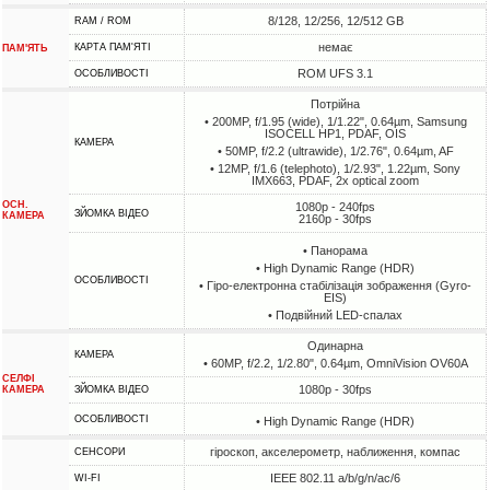
8/128, 12/256, 12/512 GB
RAM / ROM
немає
КАРТА ПАМ'ЯТІ
ПАМ'ЯТЬ
ROM UFS 3.1
ОСОБЛИВОСТІ
Потрійна
• 200MP, f/1.95 (wide), 1/1.22", 0.64µm, Samsung
ISOCELL HP1, PDAF, OIS
КАМЕРА
• 50MP, f/2.2 (ultrawide), 1/2.76", 0.64µm, AF
• 12MP, f/1.6 (telephoto), 1/2.93", 1.22µm, Sony
IMX663, PDAF, 2x optical zoom
ОСН.
1080p - 240fps
ЗЙОМКА ВІДЕО
КАМЕРА
2160p - 30fps
• Панорама
• High Dynamic Range (HDR)
ОСОБЛИВОСТІ
• Гіро-електронна стабілізація зображення (Gyro-
EIS)
• Подвійний LED-спалах
Одинарна
КАМЕРА
• 60MP, f/2.2, 1/2.80", 0.64µm, OmniVision OV60A
СЕЛФІ
1080p - 30fps
КАМЕРА
ЗЙОМКА ВІДЕО
ОСОБЛИВОСТІ
• High Dynamic Range (HDR)
гіроскоп, акселерометр, наближення, компас
СЕНСОРИ
IEEE 802.11 a/b/g/n/ac/6
WI-FI