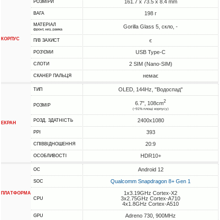
161.7 x 73.5 x 8.4 mm
РОЗМІРИ
198 г
ВАГА
МАТЕРІАЛ
Gorilla Glass 5, скло, -
фронт, низ, рамка
КОРПУС
є
П/В ЗАХИСТ
USB Type-C
РОЗ'ЄМИ
2 SIM (Nano-SIM)
СЛОТИ
немає
СКАНЕР ПАЛЬЦЯ
OLED, 144Hz, "Водоспад"
ТИП
2
6.7", 108cm
РОЗМІР
(~91% площі корпусу)
2400x1080
РОЗД. ЗДАТНІСТЬ
ЕКРАН
393
PPI
20:9
СПІВВІДНОШЕННЯ
HDR10+
ОСОБЛИВОСТІ
Android 12
ОС
Qualcomm Snapdragon 8+ Gen 1
SOC
1x3.19GHz Cortex-X2
ПЛАТФОРМА
3x2.75GHz Cortex-A710
CPU
4x1.8GHz Cortex-A510
Adreno 730, 900MHz
GPU