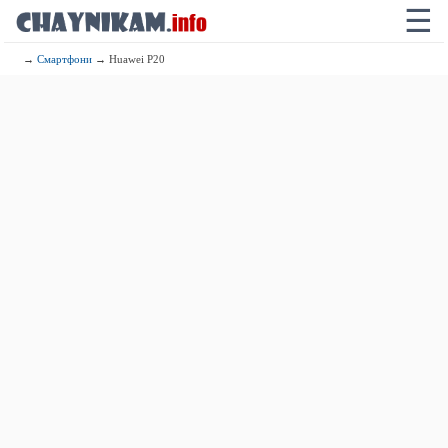
☰
→
Смартфони
→ Huawei P20