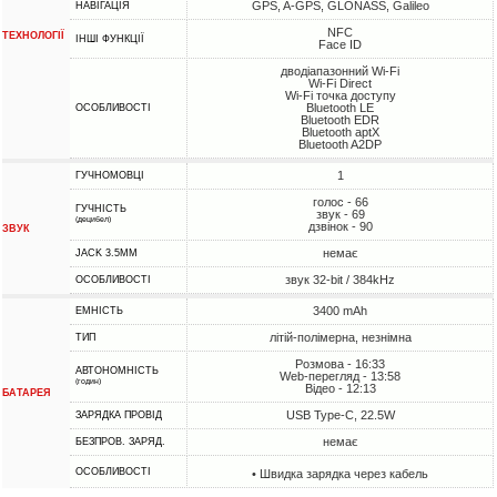
GPS, A-GPS, GLONASS, Galileo
НАВІГАЦІЯ
NFC
ТЕХНОЛОГІЇ
ІНШІ ФУНКЦІЇ
Face ID
дводіапазонний Wi-Fi
Wi-Fi Direct
Wi-Fi точка доступу
Bluetooth LE
ОСОБЛИВОСТІ
Bluetooth EDR
Bluetooth aptX
Bluetooth A2DP
1
ГУЧНОМОВЦІ
голос - 66
ГУЧНІСТЬ
звук - 69
(децибел)
дзвінок - 90
ЗВУК
немає
JACK 3.5MM
звук 32-bit / 384kHz
ОСОБЛИВОСТІ
3400 mAh
ЕМНІСТЬ
літій-полімерна, незнімна
ТИП
Розмова - 16:33
АВТОНОМНІСТЬ
Web-перегляд - 13:58
(годин)
Відео - 12:13
БАТАРЕЯ
USB Type-C, 22.5W
ЗАРЯДКА ПРОВІД
немає
БЕЗПРОВ. ЗАРЯД.
ОСОБЛИВОСТІ
• Швидка зарядка через кабель