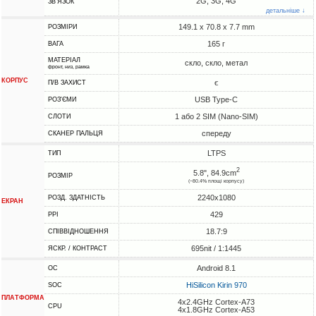
2G, 3G, 4G
ЗВ'ЯЗОК
детальніше ↓
149.1 x 70.8 x 7.7 mm
РОЗМІРИ
165 г
ВАГА
МАТЕРІАЛ
скло, скло, метал
фронт, низ, рамка
КОРПУС
є
П/В ЗАХИСТ
USB Type-C
РОЗ'ЄМИ
1 або 2 SIM (Nano-SIM)
СЛОТИ
спереду
СКАНЕР ПАЛЬЦЯ
LTPS
ТИП
2
5.8", 84.9cm
РОЗМІР
(~80.4% площі корпусу)
2240x1080
РОЗД. ЗДАТНІСТЬ
ЕКРАН
429
PPI
18.7:9
СПІВВІДНОШЕННЯ
695nit / 1:1445
ЯСКР. / КОНТРАСТ
Android 8.1
ОС
HiSilicon Kirin 970
SOC
ПЛАТФОРМА
4x2.4GHz Cortex-A73
CPU
4x1.8GHz Cortex-A53