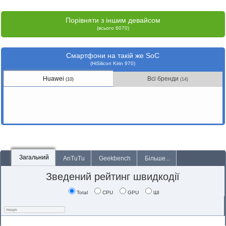
Порівняти з іншим девайсом
(всього 6070)
Смартфони на такій же SoC
(HiSilicon Kirin 970)
Huawei
Всі бренди
(10)
(14)
Загальний
AnTuTu
Geekbench
Більше...
Зведений рейтинг швидкодії
Total
CPU
GPU
ШІ