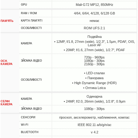
Mali-G72 MP12, 850MHz
GPU
4/64, 6/64, 4/128, 6/128 GB
RAM / ROM
немає
КАРТА ПАМ'ЯТІ
ПАМ'ЯТЬ
ROM UFS 2.1
ОСОБЛИВОСТІ
Подвійна
• 12MP, f/1.8, 27mm (wide), 1/2.3", 1.5µm, PDAF, OIS,
КАМЕРА
Laser AF
• 20MP, f/1.6, 27mm (wide), 1/2.7", PDAF
720p - 960fps
1080p - 30fps
ЗЙОМКА ВІДЕО
ОСН.
2160p - 30fps
КАМЕРА
• LED-спалах
• Панорама
ОСОБЛИВОСТІ
• High Dynamic Range (HDR)
• Оптика Leica
Одинарна
КАМЕРА
• 24MP, f/2.0, 26mm (wide), 1/2.8", 0.9µm
СЕЛФІ
КАМЕРА
1080p - 30fps
ЗЙОМКА ВІДЕО
гіроскоп, акселерометр, наближення, компас
СЕНСОРИ
IEEE 802.11 a/b/g/n/ac
WI-FI
v 4.2
BLUETOOTH