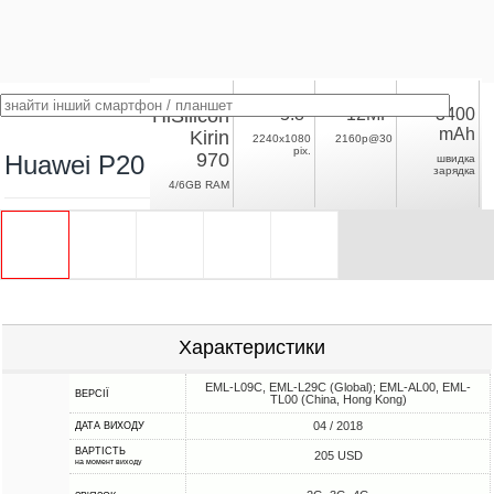
HiSilicon
5.8"
12MP
3400
mAh
Kirin
2240x1080
2160p@30
pix.
970
Huawei P20
швидка
зарядка
4/6GB RAM
Характеристики
EML-L09C, EML-L29C (Global); EML-AL00, EML-
ВЕРСІЇ
TL00 (China, Hong Kong)
04 / 2018
ДАТА ВИХОДУ
ВАРТІСТЬ
205 USD
на момент виходу