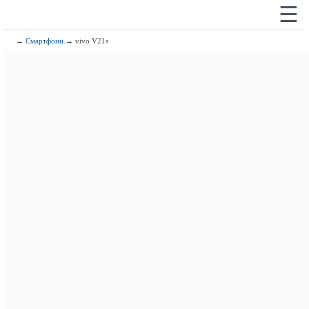
☰
→
Смартфони
→ vivo V21s