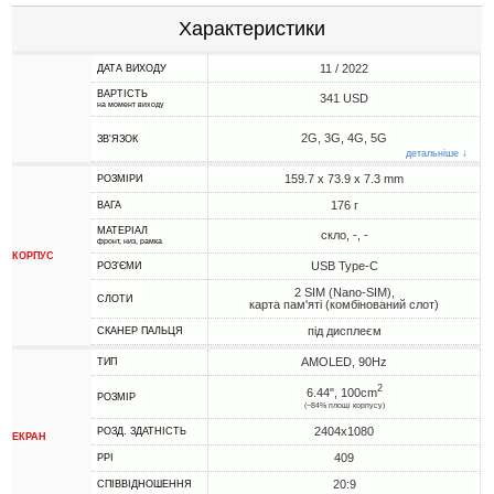
Характеристики
11 / 2022
ДАТА ВИХОДУ
ВАРТІСТЬ
341 USD
на момент виходу
2G, 3G, 4G, 5G
ЗВ'ЯЗОК
детальніше ↓
159.7 x 73.9 x 7.3 mm
РОЗМІРИ
176 г
ВАГА
МАТЕРІАЛ
скло, -, -
фронт, низ, рамка
КОРПУС
USB Type-C
РОЗ'ЄМИ
2 SIM (Nano-SIM),
СЛОТИ
карта пам'яті (комбінований слот)
під дисплеєм
СКАНЕР ПАЛЬЦЯ
AMOLED, 90Hz
ТИП
2
6.44", 100cm
РОЗМІР
(~84% площі корпусу)
2404x1080
РОЗД. ЗДАТНІСТЬ
ЕКРАН
409
PPI
20:9
СПІВВІДНОШЕННЯ