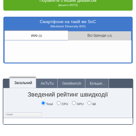
Порівняти з іншим девайсом
(всього 6070)
Смартфони на такій же SoC
(Mediatek Dimensity 800)
vivo
Всі бренди
(1)
(14)
Загальний
AnTuTu
Geekbench
Більше...
Зведений рейтинг швидкодії
Total
CPU
GPU
ШІ