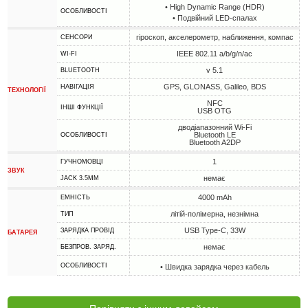
• High Dynamic Range (HDR)
ОСОБЛИВОСТІ
• Подвійний LED-спалах
гіроскоп, акселерометр, наближення, компас
СЕНСОРИ
IEEE 802.11 a/b/g/n/ac
WI-FI
v 5.1
BLUETOOTH
GPS, GLONASS, Galileo, BDS
НАВІГАЦІЯ
ТЕХНОЛОГІЇ
NFC
ІНШІ ФУНКЦІЇ
USB OTG
дводіапазонний Wi-Fi
Bluetooth LE
ОСОБЛИВОСТІ
Bluetooth A2DP
1
ГУЧНОМОВЦІ
ЗВУК
немає
JACK 3.5MM
4000 mAh
ЕМНІСТЬ
літій-полімерна, незнімна
ТИП
USB Type-C, 33W
ЗАРЯДКА ПРОВІД
БАТАРЕЯ
немає
БЕЗПРОВ. ЗАРЯД.
ОСОБЛИВОСТІ
• Швидка зарядка через кабель