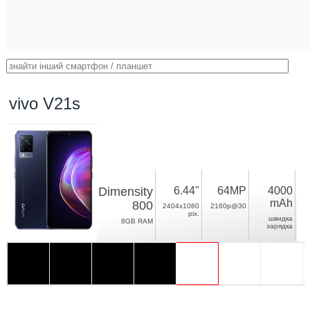
vivo V21s
Dimensity
6.44"
64MP
4000
mAh
800
2404x1080
2160p@30
pix.
швидка
8GB RAM
зарядка