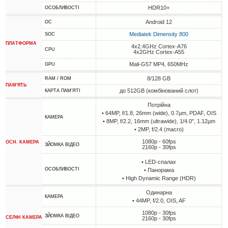
HDR10+
ОСОБЛИВОСТІ
Android 12
ОС
Mediatek Dimensity 800
SOC
ПЛАТФОРМА
4x2.4GHz Cortex-A76
CPU
4x2GHz Cortex-A55
Mali-G57 MP4, 650MHz
GPU
8/128 GB
RAM / ROM
ПАМ'ЯТЬ
до 512GB (комбінований слот)
КАРТА ПАМ'ЯТІ
Потрійна
• 64MP, f/1.8, 26mm (wide), 0.7µm, PDAF, OIS
КАМЕРА
• 8MP, f/2.2, 16mm (ultrawide), 1/4.0", 1.12µm
• 2MP, f/2.4 (macro)
1080p - 60fps
ОСН. КАМЕРА
ЗЙОМКА ВІДЕО
2160p - 30fps
• LED-спалах
ОСОБЛИВОСТІ
• Панорама
• High Dynamic Range (HDR)
Одинарна
КАМЕРА
• 44MP, f/2.0, OIS, AF
1080p - 30fps
ЗЙОМКА ВІДЕО
СЕЛФІ КАМЕРА
2160p - 30fps