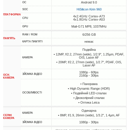
Android 9.0
ОС
HiSilicon Kirin 960
SOC
ПЛАТФОРМА
4x2.4GHz Cortex-A73
CPU
4x1.8GHz Cortex-A53
Mali-G71 MP8, 1037MHz
GPU
6/256 GB
RAM / ROM
ПАМ'ЯТЬ
немає
КАРТА ПАМ'ЯТІ
Подвійна
• 12MP, f/2.2, 27mm (wide), 1/2.9", 1.25µm, PDAF,
OIS, Laser AF
КАМЕРА
• 20MP, f/2.2, 27mm (wide), 1/2.7", PDAF, OIS,
Laser AF
1080p - 60fps
ЗЙОМКА ВІДЕО
ОСН.
2160p - 30fps
КАМЕРА
• Панорама
• High Dynamic Range (HDR)
ОСОБЛИВОСТІ
• Подвійний LED-спалах
• Двоколірний спалах
• Оптика Leica
Одинарна
КАМЕРА
• 8MP, f/1.9, 26mm (wide), 1/3.2", 1.4µm, AF
СЕЛФІ
КАМЕРА
1080p - 30fps
ЗЙОМКА ВІДЕО