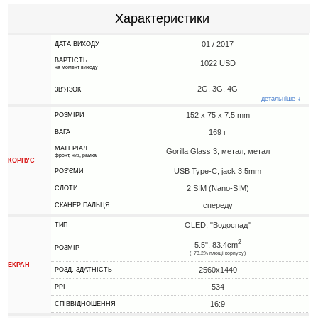
Характеристики
01 / 2017
ДАТА ВИХОДУ
ВАРТІСТЬ
1022 USD
на момент виходу
2G, 3G, 4G
ЗВ'ЯЗОК
детальніше ↓
152 x 75 x 7.5 mm
РОЗМІРИ
169 г
ВАГА
МАТЕРІАЛ
Gorilla Glass 3, метал, метал
фронт, низ, рамка
КОРПУС
USB Type-C, jack 3.5mm
РОЗ'ЄМИ
2 SIM (Nano-SIM)
СЛОТИ
спереду
СКАНЕР ПАЛЬЦЯ
OLED, "Водоспад"
ТИП
2
5.5", 83.4cm
РОЗМІР
(~73.2% площі корпусу)
ЕКРАН
2560x1440
РОЗД. ЗДАТНІСТЬ
534
PPI
16:9
СПІВВІДНОШЕННЯ