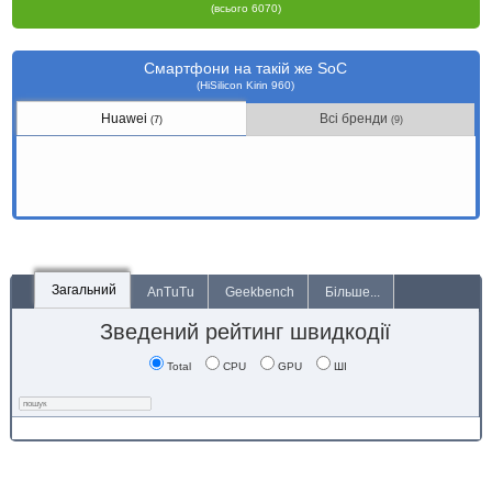
(всього 6070)
Смартфони на такій же SoC
(HiSilicon Kirin 960)
Huawei
Всі бренди
(7)
(9)
Загальний
AnTuTu
Geekbench
Більше...
Зведений рейтинг швидкодії
Total
CPU
GPU
ШІ