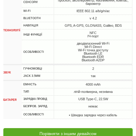
гіроскоп, акселерометр, наближення, компас,
СЕНСОРИ
барометр
IEEE 802.11 a/b/g/n/ac
WI-FI
v 4.2
BLUETOOTH
GPS, A-GPS, GLONASS, Galileo, BDS
НАВІГАЦІЯ
ТЕХНОЛОГІЇ
NFC
ІНШІ ФУНКЦІЇ
ІЧ-порт
дводіапазонний Wi-Fi
Wi-Fi Direct
Wi-Fi точка доступу
ОСОБЛИВОСТІ
Bluetooth LE
Bluetooth EDR
Bluetooth A2DP
2
ГУЧНОМОВЦІ
ЗВУК
так
JACK 3.5MM
4000 mAh
ЕМНІСТЬ
літій-полімерна, незнімна
ТИП
USB Type-C, 22.5W
ЗАРЯДКА ПРОВІД
БАТАРЕЯ
немає
БЕЗПРОВ. ЗАРЯД.
ОСОБЛИВОСТІ
• Швидка зарядка через кабель
Порівняти з іншим девайсом