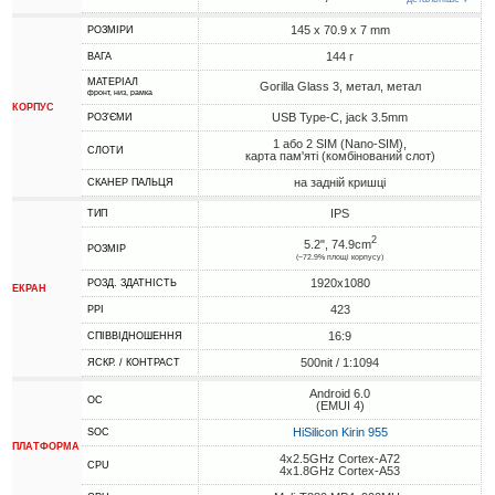
145 x 70.9 x 7 mm
РОЗМІРИ
144 г
ВАГА
МАТЕРІАЛ
Gorilla Glass 3, метал, метал
фронт, низ, рамка
КОРПУС
USB Type-C, jack 3.5mm
РОЗ'ЄМИ
1 або 2 SIM (Nano-SIM),
СЛОТИ
карта пам'яті (комбінований слот)
на задній кришці
СКАНЕР ПАЛЬЦЯ
IPS
ТИП
2
5.2", 74.9cm
РОЗМІР
(~72.9% площі корпусу)
1920x1080
РОЗД. ЗДАТНІСТЬ
ЕКРАН
423
PPI
16:9
СПІВВІДНОШЕННЯ
500nit / 1:1094
ЯСКР. / КОНТРАСТ
Android 6.0
ОС
(EMUI 4)
HiSilicon Kirin 955
SOC
ПЛАТФОРМА
4x2.5GHz Cortex-A72
CPU
4x1.8GHz Cortex-A53