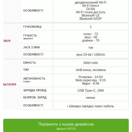
дводіапазонний Wi-Fi
Wi-Fi Direct
DLNA
ОСОБЛИВОСТІ
Wi-Fi точка доступу
Bluetooth LE
Bluetooth A2DP
1
ГУЧНОМОВЦІ
голос - 72
ГУЧНІСТЬ
звук - 66
(децибел)
дзвінок - 75
ЗВУК
так
JACK 3.5MM
звук 24-bit / 192kHz
ОСОБЛИВОСТІ
3000 mAh
ЕМНІСТЬ
літій-іонна, незнімна
ТИП
Розмова - 14:53
АВТОНОМНІСТЬ
Web-перегляд - 9:15
(годин)
Відео - 8:46
БАТАРЕЯ
USB Type-C, 18W
ЗАРЯДКА ПРОВІД
немає
БЕЗПРОВ. ЗАРЯД.
ОСОБЛИВОСТІ
• Швидка зарядка через кабель
Порівняти з іншим девайсом
(всього 6070)