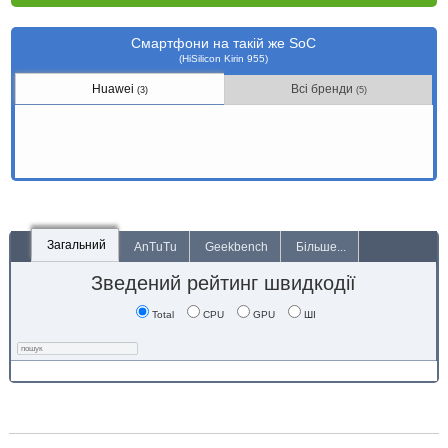
Смартфони на такій же SoC
(HiSilicon Kirin 955)
Huawei
Всі бренди
(3)
(5)
Загальний
AnTuTu
Geekbench
Більше...
Зведений рейтинг швидкодії
Total
CPU
GPU
ШІ