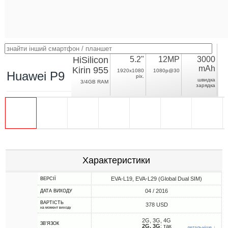
HiSilicon
5.2"
12MP
3000
mAh
Kirin 955
1920x1080
1080p@30
Huawei P9
pix.
швидка
3/4GB RAM
зарядка
Характеристики
EVA-L19, EVA-L29 (Global Dual SIM)
ВЕРСІЇ
04 / 2016
ДАТА ВИХОДУ
ВАРТІСТЬ
378 USD
на момент виходу
2G, 3G, 4G
ЗВ'ЯЗОК
2G, 3G
: так
детальніше ↓