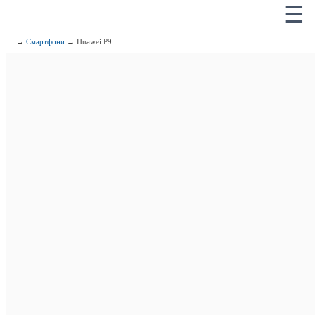
☰
→
Смартфони
→ Huawei P9