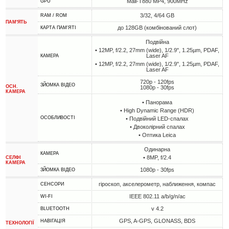
Mali-T880 MP4, 900MHz
GPU
3/32, 4/64 GB
RAM / ROM
ПАМ'ЯТЬ
до 128GB (комбінований слот)
КАРТА ПАМ'ЯТІ
Подвійна
• 12MP, f/2.2, 27mm (wide), 1/2.9", 1.25µm, PDAF,
Laser AF
КАМЕРА
• 12MP, f/2.2, 27mm (wide), 1/2.9", 1.25µm, PDAF,
Laser AF
720p - 120fps
ЗЙОМКА ВІДЕО
ОСН.
1080p - 30fps
КАМЕРА
• Панорама
• High Dynamic Range (HDR)
ОСОБЛИВОСТІ
• Подвійний LED-спалах
• Двоколірний спалах
• Оптика Leica
Одинарна
КАМЕРА
• 8MP, f/2.4
СЕЛФІ
КАМЕРА
1080p - 30fps
ЗЙОМКА ВІДЕО
гіроскоп, акселерометр, наближення, компас
СЕНСОРИ
IEEE 802.11 a/b/g/n/ac
WI-FI
v 4.2
BLUETOOTH
GPS, A-GPS, GLONASS, BDS
НАВІГАЦІЯ
ТЕХНОЛОГІЇ