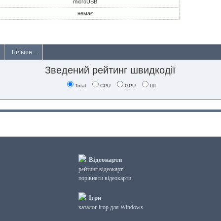
microUSB
немає
Більше...
Зведений рейтинг швидкодії
Total
CPU
GPU
ШІ
Відеокарти
рейтинг відеокарт
порівняти відеокарти
Ігри
каталог ігор для Windows