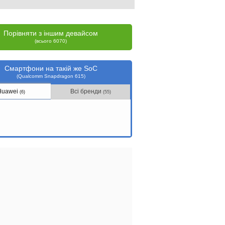
Порівняти з іншим девайсом
(всього 6070)
Смартфони на такій же SoC
(Qualcomm Snapdragon 615)
Huawei
Всі бренди
(6)
(55)