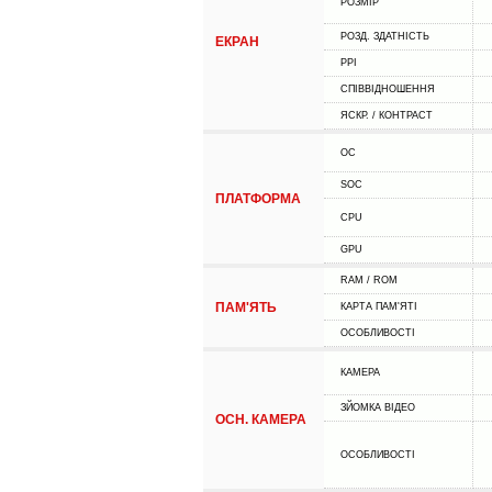
РОЗМІР
РОЗД. ЗДАТНІСТЬ
ЕКРАН
PPI
СПІВВІДНОШЕННЯ
ЯСКР. / КОНТРАСТ
ОС
SOC
ПЛАТФОРМА
CPU
GPU
RAM / ROM
ПАМ'ЯТЬ
КАРТА ПАМ'ЯТІ
ОСОБЛИВОСТІ
КАМЕРА
ЗЙОМКА ВІДЕО
ОСН. КАМЕРА
ОСОБЛИВОСТІ