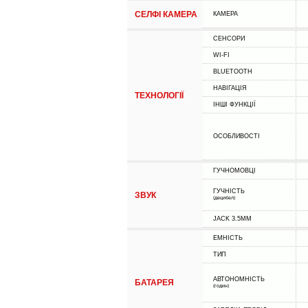
СЕЛФІ КАМЕРА
КАМЕРА
СЕНСОРИ
WI-FI
BLUETOOTH
НАВІГАЦІЯ
ТЕХНОЛОГІЇ
ІНШІ ФУНКЦІЇ
ОСОБЛИВОСТІ
ГУЧНОМОВЦІ
ГУЧНІСТЬ
ЗВУК
(децибел)
JACK 3.5MM
ЕМНІСТЬ
ТИП
АВТОНОМНІСТЬ
БАТАРЕЯ
(годин)