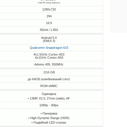
(~68.3% площі корпусу)
1280x720
294
16:9
362nit / 1:802
Android 5.0
(EMUI 3)
Qualcomm Snapdragon 615
4x1.5GHz Cortex-A53
4x1GHz Cortex-A53
Adreno 405, 550MHz
2/16 GB
до 64GB (комбінований слот)
ROM eMMC
Одинарна
• 13MP, f/2.0, 27mm (wide), AF
1080p - 30fps
• Панорама
• High Dynamic Range (HDR)
• Подвійний LED-спалах