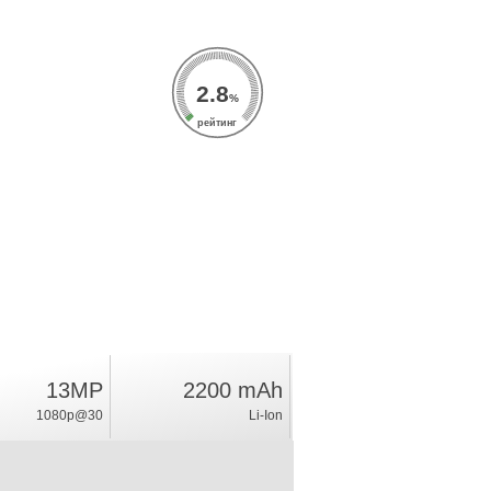
2.8
%
рейтинг
13MP
2200 mAh
1080p@30
Li-Ion