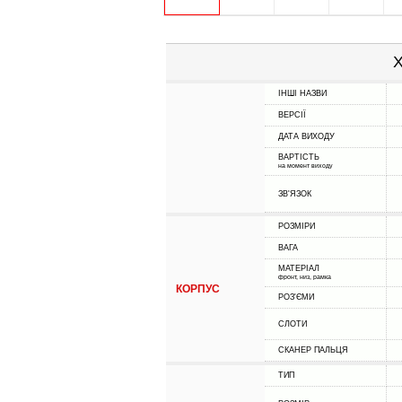
Х
ІНШІ НАЗВИ
ВЕРСІЇ
ДАТА ВИХОДУ
ВАРТІСТЬ
на момент виходу
ЗВ'ЯЗОК
РОЗМІРИ
ВАГА
МАТЕРІАЛ
фронт, низ, рамка
КОРПУС
РОЗ'ЄМИ
СЛОТИ
СКАНЕР ПАЛЬЦЯ
ТИП