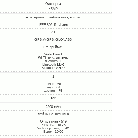
Одинарна
• 5MP
акселерометр, наближення, компас
IEEE 802.11 a/b/g/n
v 4
GPS, A-GPS, GLONASS
FM-приймач
Wi-Fi Direct
Wi-Fi точка доступу
Bluetooth LE
Bluetooth EDR
Bluetooth A2DP
1
голос - 66
звук - 66
дзвінок - 75
так
2200 mAh
літій-іонна, незнімна
Очікування - 549
Розмова - 18:25
Web-перегляд - 8:42
Відео - 10:00