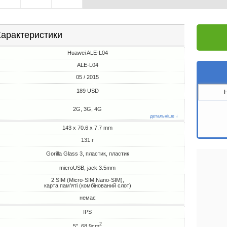
арактеристики
Huawei ALE-L04
ALE-L04
05 / 2015
189 USD
2G, 3G, 4G
детальніше ↓
143 x 70.6 x 7.7 mm
131 г
Gorilla Glass 3, пластик, пластик
microUSB, jack 3.5mm
2 SIM (Micro-SIM,Nano-SIM),
карта пам'яті (комбінований слот)
немає
IPS
2
5", 68.9cm