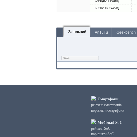
ЗАРЯДКА ПРОВІД
БЕЗПРОВ. ЗАРЯД.
Загальний
AnTuTu
Geekbench
Смартфони
рейтинг смартфонів
порівняти смартфони
Мобільні SoC
рейтинг SoC
порівняти SoC