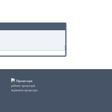
Процесори
рейтинг процесорів
порівняти процесори