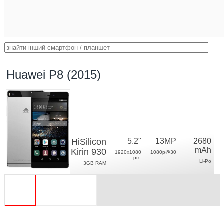
Huawei P8 (2015)
HiSilicon
5.2"
13MP
2680
mAh
Kirin 930
1920x1080
1080p@30
pix.
Li-Po
3GB RAM