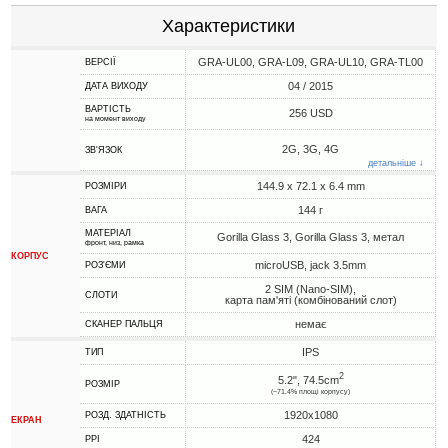
Характеристики
GRA-UL00, GRA-L09, GRA-UL10, GRA-TL00
ВЕРСІЇ
04 / 2015
ДАТА ВИХОДУ
ВАРТІСТЬ
256 USD
на момент виходу
2G, 3G, 4G
ЗВ'ЯЗОК
детальніше ↓
144.9 x 72.1 x 6.4 mm
РОЗМІРИ
144 г
ВАГА
МАТЕРІАЛ
Gorilla Glass 3, Gorilla Glass 3, метал
фронт, низ, рамка
КОРПУС
microUSB, jack 3.5mm
РОЗ'ЄМИ
2 SIM (Nano-SIM),
СЛОТИ
карта пам'яті (комбінований слот)
немає
СКАНЕР ПАЛЬЦЯ
IPS
ТИП
2
5.2", 74.5cm
РОЗМІР
(~71.4% площі корпусу)
1920x1080
РОЗД. ЗДАТНІСТЬ
ЕКРАН
424
PPI