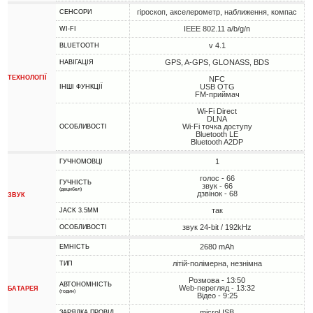
гіроскоп, акселерометр, наближення, компас
СЕНСОРИ
IEEE 802.11 a/b/g/n
WI-FI
v 4.1
BLUETOOTH
GPS, A-GPS, GLONASS, BDS
НАВІГАЦІЯ
ТЕХНОЛОГІЇ
NFC
USB OTG
ІНШІ ФУНКЦІЇ
FM-приймач
Wi-Fi Direct
DLNA
Wi-Fi точка доступу
ОСОБЛИВОСТІ
Bluetooth LE
Bluetooth A2DP
1
ГУЧНОМОВЦІ
голос - 66
ГУЧНІСТЬ
звук - 66
(децибел)
дзвінок - 68
ЗВУК
так
JACK 3.5MM
звук 24-bit / 192kHz
ОСОБЛИВОСТІ
2680 mAh
ЕМНІСТЬ
літій-полімерна, незнімна
ТИП
Розмова - 13:50
АВТОНОМНІСТЬ
Web-перегляд - 13:32
БАТАРЕЯ
(годин)
Відео - 9:25
microUSB
ЗАРЯДКА ПРОВІД