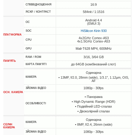
16:9
СПІВВІДНОШЕННЯ
584nit / 1:1516
ЯСКР. / КОНТРАСТ
Android 4.4
ОС
(EMUI 3)
HiSilicon Kirin 930
SOC
ПЛАТФОРМА
4x2GHz Cortex-A53
CPU
4x1.5GHz Cortex-A53
Mali-T628 MP4, 600MHz
GPU
3/16, 3/64 GB
RAM / ROM
ПАМ'ЯТЬ
до 64GB (комбінований слот)
КАРТА ПАМ'ЯТІ
Одинарна
КАМЕРА
• 13MP, f/2.0, 28mm (wide), 1/3.1", 1.12µm, OIS,
AF
1080p - 30fps
ЗЙОМКА ВІДЕО
ОСН. КАМЕРА
• Панорама
• High Dynamic Range (HDR)
ОСОБЛИВОСТІ
• Подвійний LED-спалах
• Двоколірний спалах
Одинарна
КАМЕРА
• 8MP, f/2.4, 26mm (wide)
СЕЛФІ
КАМЕРА
1080p - 30fps
ЗЙОМКА ВІДЕО