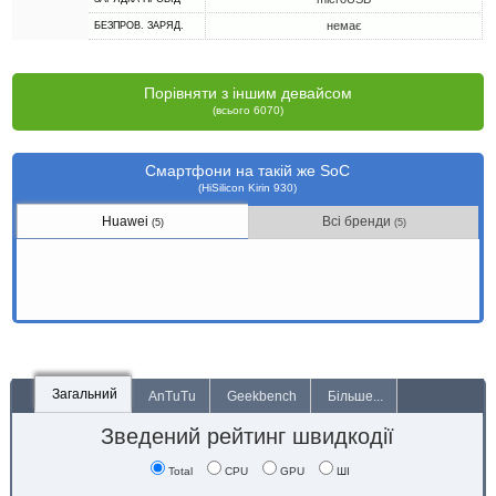
немає
БЕЗПРОВ. ЗАРЯД.
Порівняти з іншим девайсом
(всього 6070)
Смартфони на такій же SoC
(HiSilicon Kirin 930)
Huawei
Всі бренди
(5)
(5)
Загальний
AnTuTu
Geekbench
Більше...
Зведений рейтинг швидкодії
Total
CPU
GPU
ШІ