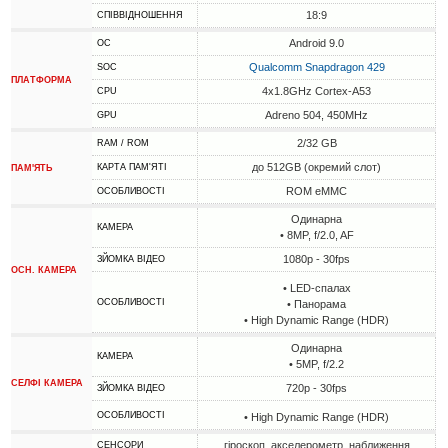
18:9
СПІВВІДНОШЕННЯ
Android 9.0
ОС
Qualcomm Snapdragon 429
SOC
ПЛАТФОРМА
4x1.8GHz Cortex-A53
CPU
Adreno 504, 450MHz
GPU
2/32 GB
RAM / ROM
до 512GB (окремий слот)
КАРТА ПАМ'ЯТІ
ПАМ'ЯТЬ
ROM eMMC
ОСОБЛИВОСТІ
Одинарна
КАМЕРА
• 8MP, f/2.0, AF
1080p - 30fps
ЗЙОМКА ВІДЕО
ОСН. КАМЕРА
• LED-спалах
ОСОБЛИВОСТІ
• Панорама
• High Dynamic Range (HDR)
Одинарна
КАМЕРА
• 5MP, f/2.2
СЕЛФІ КАМЕРА
720p - 30fps
ЗЙОМКА ВІДЕО
ОСОБЛИВОСТІ
• High Dynamic Range (HDR)
гіроскоп, акселерометр, наближення
СЕНСОРИ