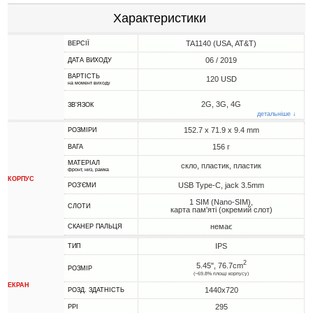
Характеристики
TA1140 (USA, AT&T)
ВЕРСІЇ
06 / 2019
ДАТА ВИХОДУ
ВАРТІСТЬ
120 USD
на момент виходу
2G, 3G, 4G
ЗВ'ЯЗОК
детальніше ↓
152.7 x 71.9 x 9.4 mm
РОЗМІРИ
156 г
ВАГА
МАТЕРІАЛ
скло, пластик, пластик
фронт, низ, рамка
КОРПУС
USB Type-C, jack 3.5mm
РОЗ'ЄМИ
1 SIM (Nano-SIM),
СЛОТИ
карта пам'яті (окремий слот)
немає
СКАНЕР ПАЛЬЦЯ
IPS
ТИП
2
5.45", 76.7cm
РОЗМІР
(~69.8% площі корпусу)
ЕКРАН
1440x720
РОЗД. ЗДАТНІСТЬ
295
PPI