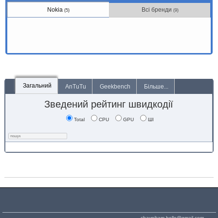
Nokia
Всі бренди
(5)
(9)
Загальний
AnTuTu
Geekbench
Більше...
Зведений рейтинг швидкодії
Total
CPU
GPU
ШІ
chaynikam.hello@gmail.com