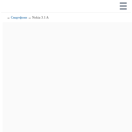
☰
→
Смартфони
→ Nokia 3.1 A