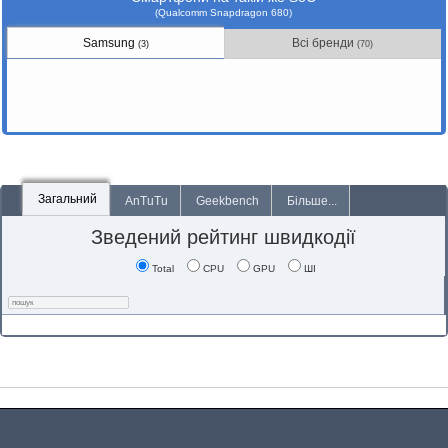
(Qualcomm Snapdragon 680)
Samsung
Всі бренди
(3)
(70)
Загальний
AnTuTu
Geekbench
Більше...
Зведений рейтинг швидкодії
Total
CPU
GPU
ШІ