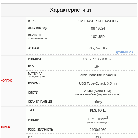
Характеристики
SM-E145F; SM-E145F/DS
ВЕРСІЇ
08 / 2024
ДАТА ВИХОДУ
ВАРТІСТЬ
107 USD
на момент виходу
2G, 3G, 4G
ЗВ'ЯЗОК
детальніше ↓
168 x 77.8 x 8.8 mm
РОЗМІРИ
194 г
ВАГА
МАТЕРІАЛ
скло, пластик, пластик
фронт, низ, рамка
КОРПУС
USB Type-C, jack 3.5mm
РОЗ'ЄМИ
2 SIM (Nano-SIM),
СЛОТИ
карта пам'яті (окремий слот)
збоку
СКАНЕР ПАЛЬЦЯ
PLS, 90Hz
ТИП
2
6.7", 108cm
РОЗМІР
(~82% площі корпусу)
ЕКРАН
2400x1080
РОЗД. ЗДАТНІСТЬ
393
PPI