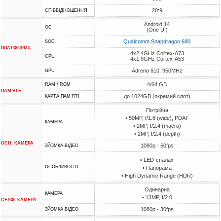
20:9
СПІВВІДНОШЕННЯ
Android 14
ОС
(One UI)
Qualcomm Snapdragon 680
SOC
ПЛАТФОРМА
4x2.4GHz Cortex-A73
CPU
4x1.9GHz Cortex-A53
Adreno 610, 950MHz
GPU
4/64 GB
RAM / ROM
ПАМ'ЯТЬ
до 1024GB (окремий слот)
КАРТА ПАМ'ЯТІ
Потрійна
• 50MP, f/1.8 (wide), PDAF
КАМЕРА
• 2MP, f/2.4 (macro)
• 2MP, f/2.4 (depth)
ОСН. КАМЕРА
1080p - 60fps
ЗЙОМКА ВІДЕО
• LED-спалах
ОСОБЛИВОСТІ
• Панорама
• High Dynamic Range (HDR)
Одинарна
КАМЕРА
• 13MP, f/2.0
СЕЛФІ КАМЕРА
1080p - 30fps
ЗЙОМКА ВІДЕО