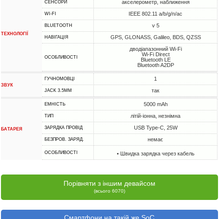
акселерометр, наближення
СЕНСОРИ
IEEE 802.11 a/b/g/n/ac
WI-FI
v 5
BLUETOOTH
ТЕХНОЛОГІЇ
GPS, GLONASS, Galileo, BDS, QZSS
НАВІГАЦІЯ
дводіапазонний Wi-Fi
Wi-Fi Direct
ОСОБЛИВОСТІ
Bluetooth LE
Bluetooth A2DP
1
ГУЧНОМОВЦІ
ЗВУК
так
JACK 3.5MM
5000 mAh
ЕМНІСТЬ
літій-іонна, незнімна
ТИП
USB Type-C, 25W
ЗАРЯДКА ПРОВІД
БАТАРЕЯ
немає
БЕЗПРОВ. ЗАРЯД.
ОСОБЛИВОСТІ
• Швидка зарядка через кабель
Порівняти з іншим девайсом
(всього 6070)
Смартфони на такій же SoC