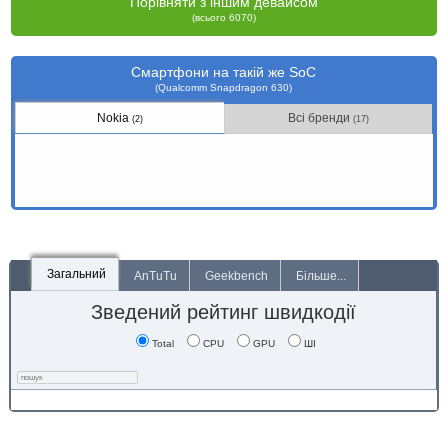
Порівняти з іншим девайсом
(всього 6070)
Смартфони на такій же SoC
(Qualcomm Snapdragon 630)
Nokia
Всі бренди
(2)
(17)
Загальний
AnTuTu
Geekbench
Більше...
Зведений рейтинг швидкодії
Total
CPU
GPU
ШІ