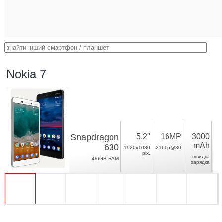
Nokia 7
Snapdragon
5.2"
16MP
3000
mAh
630
1920x1080
2160p@30
pix.
швидка
4/6GB RAM
зарядка