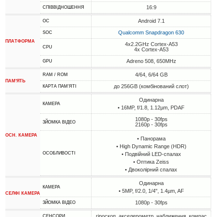
16:9
СПІВВІДНОШЕННЯ
Android 7.1
ОС
Qualcomm Snapdragon 630
SOC
ПЛАТФОРМА
4x2.2GHz Cortex-A53
CPU
4x Cortex-A53
Adreno 508, 650MHz
GPU
4/64, 6/64 GB
RAM / ROM
ПАМ'ЯТЬ
до 256GB (комбінований слот)
КАРТА ПАМ'ЯТІ
Одинарна
КАМЕРА
• 16MP, f/1.8, 1.12µm, PDAF
1080p - 30fps
ЗЙОМКА ВІДЕО
2160p - 30fps
ОСН. КАМЕРА
• Панорама
• High Dynamic Range (HDR)
ОСОБЛИВОСТІ
• Подвійний LED-спалах
• Оптика Zeiss
• Двоколірний спалах
Одинарна
КАМЕРА
• 5MP, f/2.0, 1/4", 1.4µm, AF
СЕЛФІ КАМЕРА
1080p - 30fps
ЗЙОМКА ВІДЕО
гіроскоп, акселерометр, наближення, компас
СЕНСОРИ