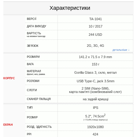
Характеристики
TA-1041
ВЕРСІЇ
10 / 2017
ДАТА ВИХОДУ
ВАРТІСТЬ
244 USD
на момент виходу
2G, 3G, 4G
ЗВ'ЯЗОК
детальніше ↓
141.2 x 71.5 x 7.9 mm
РОЗМІРИ
153 г
ВАГА
МАТЕРІАЛ
Gorilla Glass 3, скло, метал
фронт, низ, рамка
КОРПУС
USB Type-C, jack 3.5mm
РОЗ'ЄМИ
2 SIM (Nano-SIM),
СЛОТИ
карта пам'яті (комбінований слот)
на задній кришці
СКАНЕР ПАЛЬЦЯ
IPS
ТИП
2
5.2", 74.5cm
РОЗМІР
(~73.8% площі корпусу)
ЕКРАН
1920x1080
РОЗД. ЗДАТНІСТЬ
424
PPI