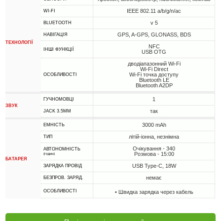
IEEE 802.11 a/b/g/n/ac
WI-FI
v 5
BLUETOOTH
GPS, A-GPS, GLONASS, BDS
НАВІГАЦІЯ
ТЕХНОЛОГІЇ
NFC
ІНШІ ФУНКЦІЇ
USB OTG
дводіапазонний Wi-Fi
Wi-Fi Direct
Wi-Fi точка доступу
ОСОБЛИВОСТІ
Bluetooth LE
Bluetooth A2DP
1
ГУЧНОМОВЦІ
ЗВУК
так
JACK 3.5MM
3000 mAh
ЕМНІСТЬ
літій-іонна, незнімна
ТИП
Очікування - 340
АВТОНОМНІСТЬ
Розмова - 15:00
(годин)
БАТАРЕЯ
USB Type-C, 18W
ЗАРЯДКА ПРОВІД
немає
БЕЗПРОВ. ЗАРЯД.
ОСОБЛИВОСТІ
• Швидка зарядка через кабель