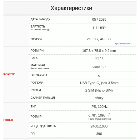
Характеристики
05 / 2025
ДАТА ВИХОДУ
ВАРТІСТЬ
111 USD
на момент виходу
2G, 3G, 4G, 5G
ЗВ'ЯЗОК
детальніше ↓
167.6 x 75.8 x 9.2 mm
РОЗМІРИ
217 г
ВАГА
МАТЕРІАЛ
скло, -, -
фронт, низ, рамка
КОРПУС
є
П/В ЗАХИСТ
USB Type-C, jack 3.5mm
РОЗ'ЄМИ
2 SIM (Nano-SIM)
СЛОТИ
збоку
СКАНЕР ПАЛЬЦЯ
IPS, 120Hz
ТИП
2
6.78", 109cm
РОЗМІР
(~85% площі корпусу)
ЕКРАН
2460x1080
РОЗД. ЗДАТНІСТЬ
396
PPI