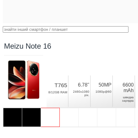
Meizu Note 16
T765
6.78"
50MP
6600
mAh
2460x1080
1080p@60
8/12GB RAM
pix.
швидка
зарядка