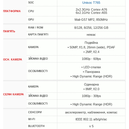
Unisoc T765
SOC
2x2.3GHz Cortex-A76
ПЛАТФОРМА
CPU
6x2.1GHz Cortex-A55
Mali-G57 MP2, 850MHz
GPU
8/128, 8/256, 12/256 GB
RAM / ROM
ПАМ'ЯТЬ
немає
КАРТА ПАМ'ЯТІ
Подвійна
• 50MP, f/1.8, 26mm (wide), PDAF
КАМЕРА
• 2MP, f/2.4
1080p - 60fps
ЗЙОМКА ВІДЕО
ОСН. КАМЕРА
• LED-спалах
ОСОБЛИВОСТІ
• Панорама
• High Dynamic Range (HDR)
Одинарна
КАМЕРА
• 8MP, f/2.0
СЕЛФІ КАМЕРА
1080p - 30fps
ЗЙОМКА ВІДЕО
ОСОБЛИВОСТІ
• High Dynamic Range (HDR)
акселерометр, наближення, компас
СЕНСОРИ
IEEE 802.11 a/b/g/n/ac
WI-FI
v 5
BLUETOOTH