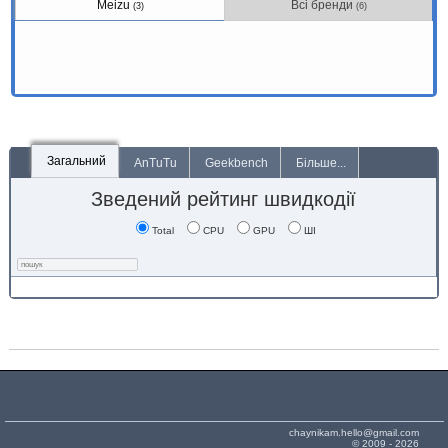
Meizu
Всі бренди
(3)
(6)
Загальний
AnTuTu
Geekbench
Більше...
Зведений рейтинг швидкодії
Total
CPU
GPU
ШІ
chaynikam.hello@gmail.com
© 2009 - 2026