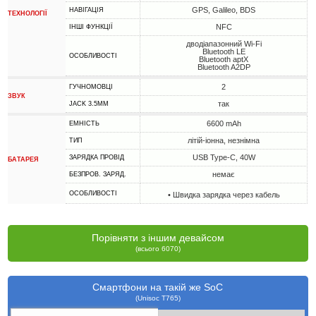
GPS, Galileo, BDS
НАВІГАЦІЯ
ТЕХНОЛОГІЇ
NFC
ІНШІ ФУНКЦІЇ
дводіапазонний Wi-Fi
Bluetooth LE
ОСОБЛИВОСТІ
Bluetooth aptX
Bluetooth A2DP
2
ГУЧНОМОВЦІ
ЗВУК
так
JACK 3.5MM
6600 mAh
ЕМНІСТЬ
літій-іонна, незнімна
ТИП
USB Type-C, 40W
ЗАРЯДКА ПРОВІД
БАТАРЕЯ
немає
БЕЗПРОВ. ЗАРЯД.
ОСОБЛИВОСТІ
• Швидка зарядка через кабель
Порівняти з іншим девайсом
(всього 6070)
Смартфони на такій же SoC
(Unisoc T765)