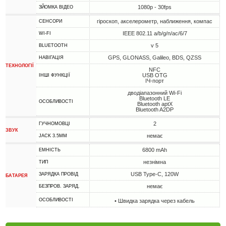
1080p - 30fps
ЗЙОМКА ВІДЕО
гіроскоп, акселерометр, наближення, компас
СЕНСОРИ
IEEE 802.11 a/b/g/n/ac/6/7
WI-FI
v 5
BLUETOOTH
GPS, GLONASS, Galileo, BDS, QZSS
НАВІГАЦІЯ
ТЕХНОЛОГІЇ
NFC
USB OTG
ІНШІ ФУНКЦІЇ
ІЧ-порт
дводіапазонний Wi-Fi
Bluetooth LE
ОСОБЛИВОСТІ
Bluetooth aptX
Bluetooth A2DP
2
ГУЧНОМОВЦІ
ЗВУК
немає
JACK 3.5MM
6800 mAh
ЕМНІСТЬ
незнімна
ТИП
USB Type-C, 120W
ЗАРЯДКА ПРОВІД
БАТАРЕЯ
немає
БЕЗПРОВ. ЗАРЯД.
ОСОБЛИВОСТІ
• Швидка зарядка через кабель