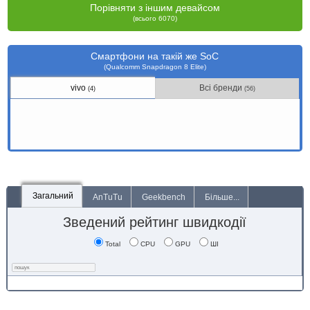
Порівняти з іншим девайсом
(всього 6070)
Смартфони на такій же SoC
(Qualcomm Snapdragon 8 Elite)
vivo
Всі бренди
(4)
(56)
Загальний
AnTuTu
Geekbench
Більше...
Зведений рейтинг швидкодії
Total
CPU
GPU
ШІ