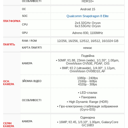
HDR10+
ОСОБЛИВОСТІ
Android 15
ОС
Qualcomm Snapdragon 8 Elite
SOC
ПЛАТФОРМА
2x4.32GHz Oryon
CPU
6x3.53GHz Oryon
Adreno 830, 1100MHz
GPU
12/256, 16/256, 12/512, 16/512, 16/1024 GB
RAM / ROM
ПАМ'ЯТЬ
немає
КАРТА ПАМ'ЯТІ
Подвійна
• 50MP, f/1.88, 23mm (wide), 1/1.55", 1.00µm,
OmniVision OV50E, PDAF, OIS
КАМЕРА
• 8MP, f/2.2 (ultrawide), 1/4.00", 1.12µm,
OmniVision OV08D10, AF
1080p - 240fps
2160p - 60fps
ЗЙОМКА ВІДЕО
ОСН.
4320p - 30fps
КАМЕРА
• LED-спалах
• Панорама
ОСОБЛИВОСТІ
• High Dynamic Range (HDR)
• Гіро-електронна стабілізація зображення
(Gyro-EIS)
Одинарна
КАМЕРА
• 16MP, f/2.45, 1/3.10", 1.00µm, GalaxyCore
СЕЛФІ
GC16B3
КАМЕРА