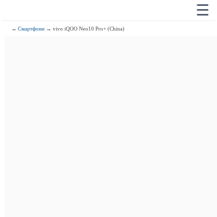
☰
→
Смартфони
→ vivo iQOO Neo10 Pro+ (China)