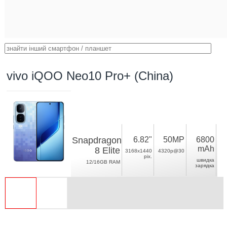
vivo iQOO Neo10 Pro+ (China)
Snapdragon
6.82"
50MP
6800
mAh
8 Elite
3168x1440
4320p@30
pix.
швидка
12/16GB RAM
зарядка