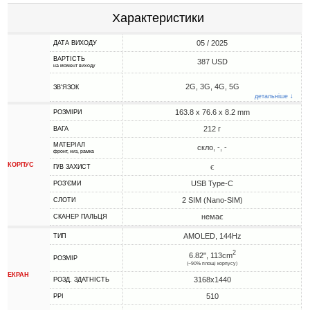
Характеристики
05 / 2025
ДАТА ВИХОДУ
ВАРТІСТЬ
387 USD
на момент виходу
2G, 3G, 4G, 5G
ЗВ'ЯЗОК
детальніше ↓
163.8 x 76.6 x 8.2 mm
РОЗМІРИ
212 г
ВАГА
МАТЕРІАЛ
скло, -, -
фронт, низ, рамка
КОРПУС
є
П/В ЗАХИСТ
USB Type-C
РОЗ'ЄМИ
2 SIM (Nano-SIM)
СЛОТИ
немає
СКАНЕР ПАЛЬЦЯ
AMOLED, 144Hz
ТИП
2
6.82", 113cm
РОЗМІР
(~90% площі корпусу)
ЕКРАН
3168x1440
РОЗД. ЗДАТНІСТЬ
510
PPI