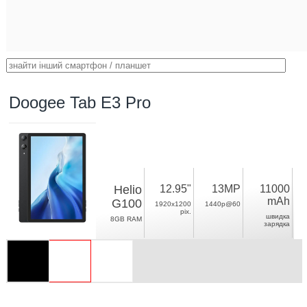
Doogee Tab E3 Pro
Helio
12.95"
13MP
11000
mAh
G100
1920x1200
1440p@60
pix.
швидка
8GB RAM
зарядка