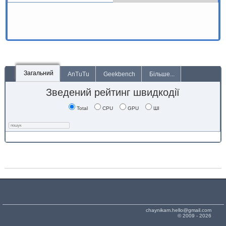
Загальний
AnTuTu
Geekbench
Більше...
Зведений рейтинг швидкодії
Total
CPU
GPU
ШІ
chaynikam.hello@gmail.com
© 2009 - 2026