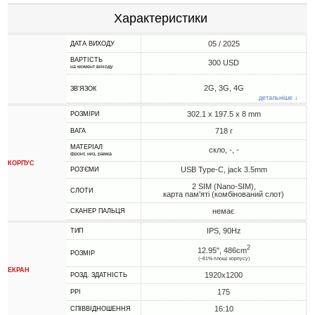
Характеристики
05 / 2025
ДАТА ВИХОДУ
ВАРТІСТЬ
300 USD
на момент виходу
2G, 3G, 4G
ЗВ'ЯЗОК
детальніше ↓
302.1 x 197.5 x 8 mm
РОЗМІРИ
718 г
ВАГА
МАТЕРІАЛ
скло, -, -
фронт, низ, рамка
КОРПУС
USB Type-C, jack 3.5mm
РОЗ'ЄМИ
2 SIM (Nano-SIM),
СЛОТИ
карта пам'яті (комбінований слот)
немає
СКАНЕР ПАЛЬЦЯ
IPS, 90Hz
ТИП
2
12.95", 486cm
РОЗМІР
(~81% площі корпусу)
ЕКРАН
1920x1200
РОЗД. ЗДАТНІСТЬ
175
PPI
16:10
СПІВВІДНОШЕННЯ