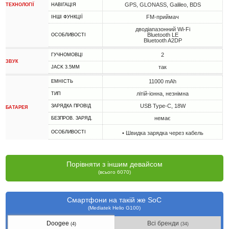
GPS, GLONASS, Galileo, BDS
ТЕХНОЛОГІЇ
НАВІГАЦІЯ
FM-приймач
ІНШІ ФУНКЦІЇ
дводіапазонний Wi-Fi
Bluetooth LE
ОСОБЛИВОСТІ
Bluetooth A2DP
2
ГУЧНОМОВЦІ
ЗВУК
так
JACK 3.5MM
11000 mAh
ЕМНІСТЬ
літій-іонна, незнімна
ТИП
USB Type-C, 18W
ЗАРЯДКА ПРОВІД
БАТАРЕЯ
немає
БЕЗПРОВ. ЗАРЯД.
ОСОБЛИВОСТІ
• Швидка зарядка через кабель
Порівняти з іншим девайсом
(всього 6070)
Смартфони на такій же SoC
(Mediatek Helio G100)
Doogee
Всі бренди
(4)
(34)