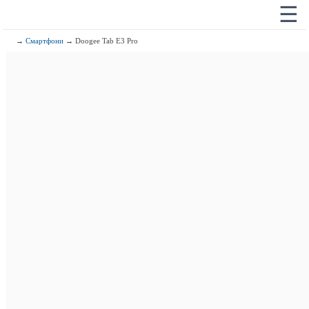
☰
→
Смартфони
→ Doogee Tab E3 Pro