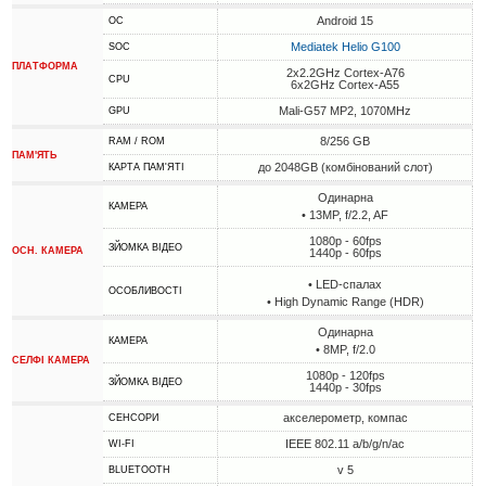
Android 15
ОС
Mediatek Helio G100
SOC
ПЛАТФОРМА
2x2.2GHz Cortex-A76
CPU
6x2GHz Cortex-A55
Mali-G57 MP2, 1070MHz
GPU
8/256 GB
RAM / ROM
ПАМ'ЯТЬ
до 2048GB (комбінований слот)
КАРТА ПАМ'ЯТІ
Одинарна
КАМЕРА
• 13MP, f/2.2, AF
1080p - 60fps
ЗЙОМКА ВІДЕО
ОСН. КАМЕРА
1440p - 60fps
• LED-спалах
ОСОБЛИВОСТІ
• High Dynamic Range (HDR)
Одинарна
КАМЕРА
• 8MP, f/2.0
СЕЛФІ КАМЕРА
1080p - 120fps
ЗЙОМКА ВІДЕО
1440p - 30fps
акселерометр, компас
СЕНСОРИ
IEEE 802.11 a/b/g/n/ac
WI-FI
v 5
BLUETOOTH