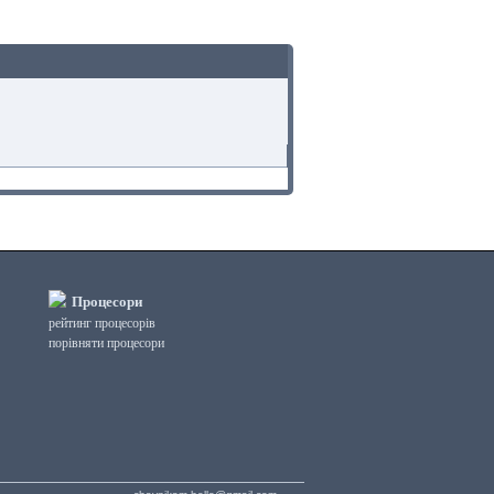
Процесори
рейтинг процесорів
порівняти процесори