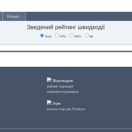
Більше...
Зведений рейтинг швидкодії
Total
CPU
GPU
ШІ
Відеокарти
рейтинг відеокарт
порівняти відеокарти
Ігри
каталог ігор для Windows