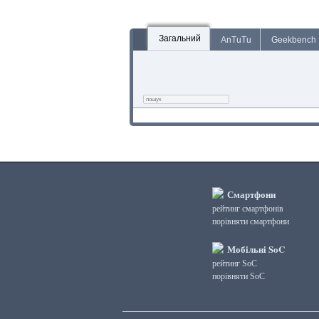
Загальний
AnTuTu
Geekbench
Смартфони
рейтинг смартфонів
порівняти смартфони
Мобільні SoC
рейтинг SoC
порівняти SoC