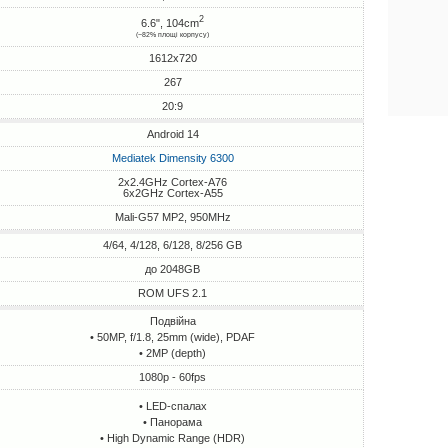
2
6.6", 104cm
(~82% площі корпусу)
1612x720
267
20:9
Android 14
Mediatek Dimensity 6300
2x2.4GHz Cortex-A76
6x2GHz Cortex-A55
Mali-G57 MP2, 950MHz
4/64, 4/128, 6/128, 8/256 GB
до 2048GB
ROM UFS 2.1
Подвійна
• 50MP, f/1.8, 25mm (wide), PDAF
• 2MP (depth)
1080p - 60fps
• LED-спалах
• Панорама
• High Dynamic Range (HDR)