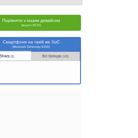
Порівняти з іншим девайсом
(всього 6070)
Смартфони на такій же SoC
(Mediatek Dimensity 6300)
Sharp
Всі бренди
(1)
(102)