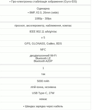
• Гіро-електронна стабілізація зображення (Gyro-EIS)
Одинарна
• 8MP, f/2.0, 26mm (wide)
1080p - 30fps
гіроскоп, акселерометр, наближення, компас
IEEE 802.11 a/b/g/n/ac
v 5
GPS, GLONASS, Galileo, BDS
NFC
дводіапазонний Wi-Fi
Bluetooth LE
Bluetooth A2DP
1
так
5000 mAh
літій-іонна, незнімна
USB Type-C, 27W
немає
• Швидка зарядка через кабель