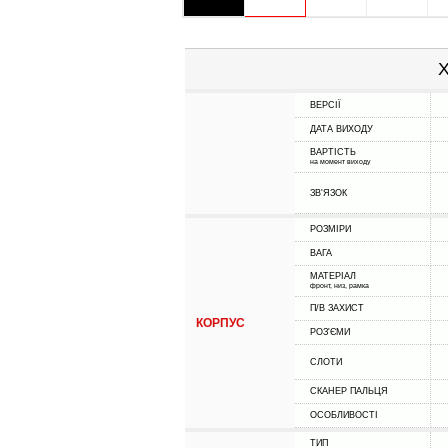
Х
ВЕРСІЇ
ДАТА ВИХОДУ
ВАРТІСТЬ
на момент виходу
ЗВ'ЯЗОК
РОЗМІРИ
ВАГА
МАТЕРІАЛ
фронт, низ, рамка
П/В ЗАХИСТ
КОРПУС
РОЗ'ЄМИ
СЛОТИ
СКАНЕР ПАЛЬЦЯ
ОСОБЛИВОСТІ
ТИП