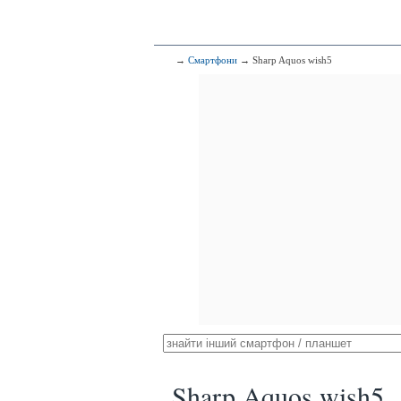
→
Смартфони
→ Sharp Aquos wish5
Sharp Aquos wish5