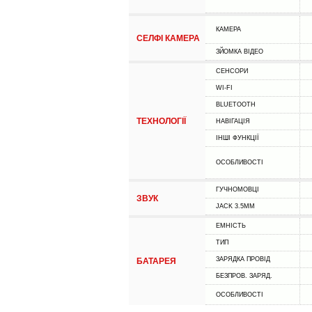
КАМЕРА
СЕЛФІ КАМЕРА
ЗЙОМКА ВІДЕО
СЕНСОРИ
WI-FI
BLUETOOTH
ТЕХНОЛОГІЇ
НАВІГАЦІЯ
ІНШІ ФУНКЦІЇ
ОСОБЛИВОСТІ
ГУЧНОМОВЦІ
ЗВУК
JACK 3.5MM
ЕМНІСТЬ
ТИП
ЗАРЯДКА ПРОВІД
БАТАРЕЯ
БЕЗПРОВ. ЗАРЯД.
ОСОБЛИВОСТІ