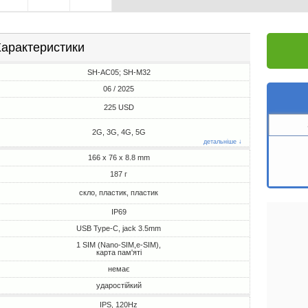
арактеристики
SH-AC05; SH-M32
06 / 2025
225 USD
2G, 3G, 4G, 5G
детальніше ↓
166 x 76 x 8.8 mm
187 г
скло, пластик, пластик
IP69
USB Type-C, jack 3.5mm
1 SIM (Nano-SIM,e-SIM),
карта пам'яті
немає
ударостійкий
IPS, 120Hz