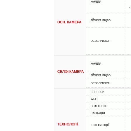
КАМЕРА
•
ЗЙОМКА ВІДЕО
ОСН. КАМЕРА
ОСОБЛИВОСТІ
КАМЕРА
СЕЛФІ КАМЕРА
ЗЙОМКА ВІДЕО
ОСОБЛИВОСТІ
СЕНСОРИ
WI-FI
BLUETOOTH
НАВІГАЦІЯ
ТЕХНОЛОГІЇ
ІНШІ ФУНКЦІЇ