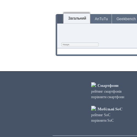
Загальний
AnTuTu
Geekbench
Смартфони
рейтинг смартфонів
порівняти смартфони
Мобільні SoC
рейтинг SoC
порівняти SoC