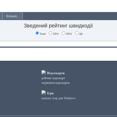
Більше...
Зведений рейтинг швидкодії
Total
CPU
GPU
ШІ
Відеокарти
рейтинг відеокарт
порівняти відеокарти
Ігри
каталог ігор для Windows