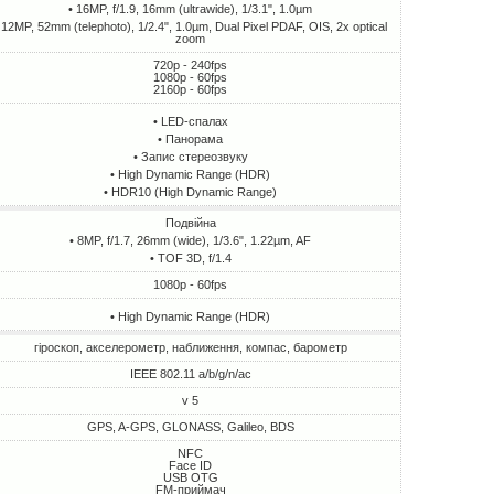
• 16MP, f/1.9, 16mm (ultrawide), 1/3.1", 1.0µm
 12MP, 52mm (telephoto), 1/2.4", 1.0µm, Dual Pixel PDAF, OIS, 2x optical
zoom
720p - 240fps
1080p - 60fps
2160p - 60fps
• LED-спалах
• Панорама
• Запис стереозвуку
• High Dynamic Range (HDR)
• HDR10 (High Dynamic Range)
Подвійна
• 8MP, f/1.7, 26mm (wide), 1/3.6", 1.22µm, AF
• TOF 3D, f/1.4
1080p - 60fps
• High Dynamic Range (HDR)
гіроскоп, акселерометр, наближення, компас, барометр
IEEE 802.11 a/b/g/n/ac
v 5
GPS, A-GPS, GLONASS, Galileo, BDS
NFC
Face ID
USB OTG
FM-приймач