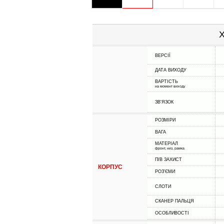
Х
ВЕРСІЇ
ДАТА ВИХОДУ
ВАРТІСТЬ
на момент виходу
ЗВ'ЯЗОК
РОЗМІРИ
ВАГА
МАТЕРІАЛ
фронт, низ, рамка
П/В ЗАХИСТ
КОРПУС
РОЗ'ЄМИ
СЛОТИ
СКАНЕР ПАЛЬЦЯ
ОСОБЛИВОСТІ