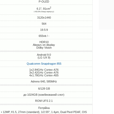
P-OLED
2
6.1", 91cm
(~83.5% площі корпусу)
3120x1440
564
19.5:9
655nit / -
HDR10
Always on display
Dolby Vision
Android 9.0
(LG UX 9)
Qualcomm Snapdragon 855
1x2.84GHz Cortex-A76
3x2.42GHz Cortex-A76
4x1.78GHz Cortex-A55
Adreno 640, 585MHz
6/128 GB
до 1024GB (комбінований слот)
ROM UFS 2.1
Потрійна
• 12MP, f/1.5, 27mm (standard), 1/2.55", 1.4µm, Dual Pixel PDAF, OIS