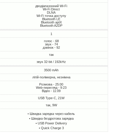
дводіапазонний Wi-Fi
Wi-Fi Direct
DLNA
Wi-Fi точка доступу
Bluetooth LE
Bluetooth aptX
Bluetooth A2DP
1
голос - 68
звук - 74
дзвінок - 92
так
звук 32-bit / 192kHz
3500 mAh
літій-полімерна, незнімна
Розмова - 25:00
Web-перегляд - 9:23
Відео - 11:09
USB Type-C, 21W
так, 9W
• Швидка зарядка через кабель
• Швидка бездротова зарядка
• USB Power Delivery
• Quick Charge 3