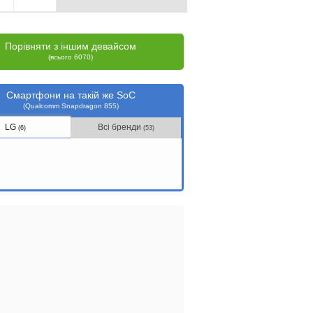
Порівняти з іншим девайсом
(всього 6070)
Смартфони на такій же SoC
(Qualcomm Snapdragon 855)
LG
Всі бренди
(6)
(53)