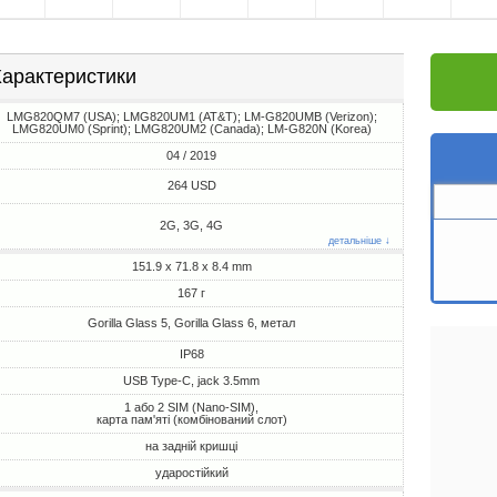
арактеристики
LMG820QM7 (USA); LMG820UM1 (AT&T); LM-G820UMB (Verizon);
LMG820UM0 (Sprint); LMG820UM2 (Canada); LM-G820N (Korea)
04 / 2019
264 USD
2G, 3G, 4G
детальніше ↓
151.9 x 71.8 x 8.4 mm
167 г
Gorilla Glass 5, Gorilla Glass 6, метал
IP68
USB Type-C, jack 3.5mm
1 або 2 SIM (Nano-SIM),
карта пам'яті (комбінований слот)
на задній кришці
ударостійкий