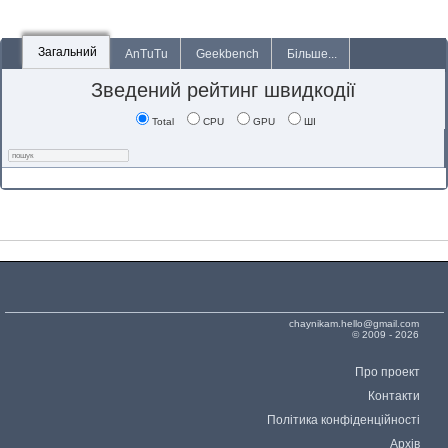
Загальний
AnTuTu
Geekbench
Більше...
Зведений рейтинг швидкодії
Total
CPU
GPU
ШІ
chaynikam.hello@gmail.com
© 2009 - 2026
Про проект
Контакти
Політика конфіденційності
Архів