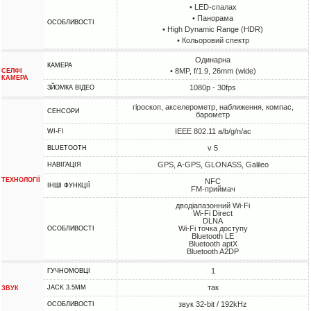
• LED-спалах
• Панорама
ОСОБЛИВОСТІ
• High Dynamic Range (HDR)
• Кольоровий спектр
Одинарна
КАМЕРА
• 8MP, f/1.9, 26mm (wide)
СЕЛФІ
КАМЕРА
1080p - 30fps
ЗЙОМКА ВІДЕО
гіроскоп, акселерометр, наближення, компас,
СЕНСОРИ
барометр
IEEE 802.11 a/b/g/n/ac
WI-FI
v 5
BLUETOOTH
GPS, A-GPS, GLONASS, Galileo
НАВІГАЦІЯ
ТЕХНОЛОГІЇ
NFC
ІНШІ ФУНКЦІЇ
FM-приймач
дводіапазонний Wi-Fi
Wi-Fi Direct
DLNA
Wi-Fi точка доступу
ОСОБЛИВОСТІ
Bluetooth LE
Bluetooth aptX
Bluetooth A2DP
1
ГУЧНОМОВЦІ
так
JACK 3.5MM
ЗВУК
звук 32-bit / 192kHz
ОСОБЛИВОСТІ