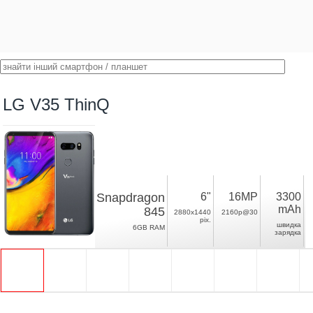
LG V35 ThinQ
Snapdragon
6"
16MP
3300
mAh
845
2880x1440
2160p@30
pix.
швидка
6GB RAM
зарядка