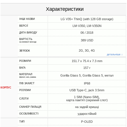
Характеристики
LG V35+ ThinQ (with 128 GB storage)
ІНШІ НАЗВИ
LM-V350, LM-V350N
ВЕРСІЇ
06 / 2018
ДАТА ВИХОДУ
ВАРТІСТЬ
389 USD
на момент виходу
2G, 3G, 4G
ЗВ'ЯЗОК
детальніше ↓
151.7 x 75.4 x 7.3 mm
РОЗМІРИ
157 г
ВАГА
МАТЕРІАЛ
Gorilla Glass 5, Gorilla Glass 5, метал
фронт, низ, рамка
IP68
П/В ЗАХИСТ
КОРПУС
USB Type-C, jack 3.5mm
РОЗ'ЄМИ
1 SIM (Nano-SIM),
СЛОТИ
карта пам'яті (окремий слот)
на задній кришці
СКАНЕР ПАЛЬЦЯ
ударостійкий
ОСОБЛИВОСТІ
P-OLED
ТИП