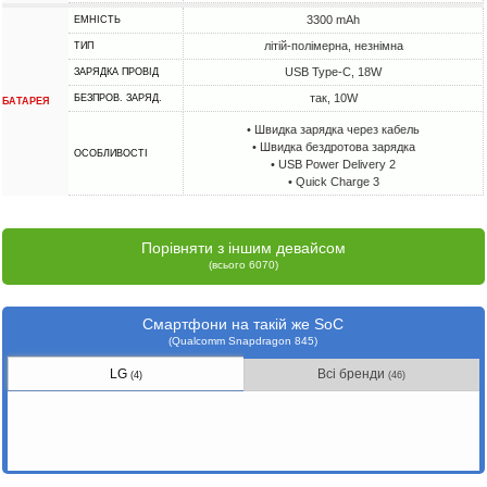
3300 mAh
ЕМНІСТЬ
літій-полімерна, незнімна
ТИП
USB Type-C, 18W
ЗАРЯДКА ПРОВІД
так, 10W
БЕЗПРОВ. ЗАРЯД.
БАТАРЕЯ
• Швидка зарядка через кабель
• Швидка бездротова зарядка
ОСОБЛИВОСТІ
• USB Power Delivery 2
• Quick Charge 3
Порівняти з іншим девайсом
(всього 6070)
Смартфони на такій же SoC
(Qualcomm Snapdragon 845)
LG
Всі бренди
(4)
(46)