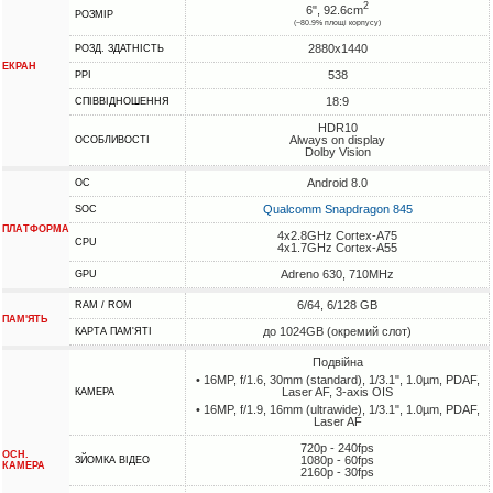
2
6", 92.6cm
РОЗМІР
(~80.9% площі корпусу)
2880x1440
РОЗД. ЗДАТНІСТЬ
ЕКРАН
538
PPI
18:9
СПІВВІДНОШЕННЯ
HDR10
Always on display
ОСОБЛИВОСТІ
Dolby Vision
Android 8.0
ОС
Qualcomm Snapdragon 845
SOC
ПЛАТФОРМА
4x2.8GHz Cortex-A75
CPU
4x1.7GHz Cortex-A55
Adreno 630, 710MHz
GPU
6/64, 6/128 GB
RAM / ROM
ПАМ'ЯТЬ
до 1024GB (окремий слот)
КАРТА ПАМ'ЯТІ
Подвійна
• 16MP, f/1.6, 30mm (standard), 1/3.1", 1.0µm, PDAF,
Laser AF, 3-axis OIS
КАМЕРА
• 16MP, f/1.9, 16mm (ultrawide), 1/3.1", 1.0µm, PDAF,
Laser AF
720p - 240fps
ОСН.
1080p - 60fps
ЗЙОМКА ВІДЕО
КАМЕРА
2160p - 30fps