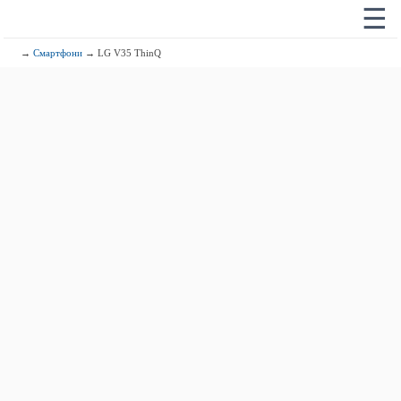
☰
→
Смартфони
→ LG V35 ThinQ