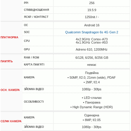
256
PPI
19.5:9
СПІВВІДНОШЕННЯ
1250nit / -
ЯСКР. / КОНТРАСТ
Android 16
ОС
Qualcomm Snapdragon 6s 4G Gen 2
SOC
ПЛАТФОРМА
4x2.9GHz Cortex-A73
CPU
4x1.9GHz Cortex-A53
Adreno 610, 1200MHz
GPU
6/128, 6/256, 8/256 GB
RAM / ROM
ПАМ'ЯТЬ
немає
КАРТА ПАМ'ЯТІ
Подвійна
• 50MP, f/2.0, 21mm (wide), PDAF
КАМЕРА
• 2MP, f/2.4
1080p - 30fps
ЗЙОМКА ВІДЕО
ОСН. КАМЕРА
• LED-спалах
ОСОБЛИВОСТІ
• Панорама
• High Dynamic Range (HDR)
Одинарна
КАМЕРА
• 8MP, f/2.05
СЕЛФІ КАМЕРА
1080p - 30fps
ЗЙОМКА ВІДЕО