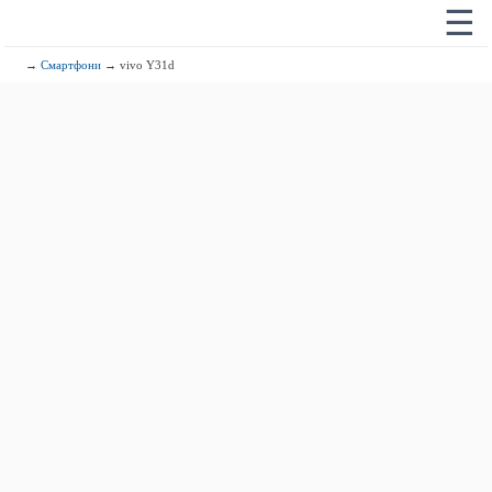
☰
→
Смартфони
→ vivo Y31d