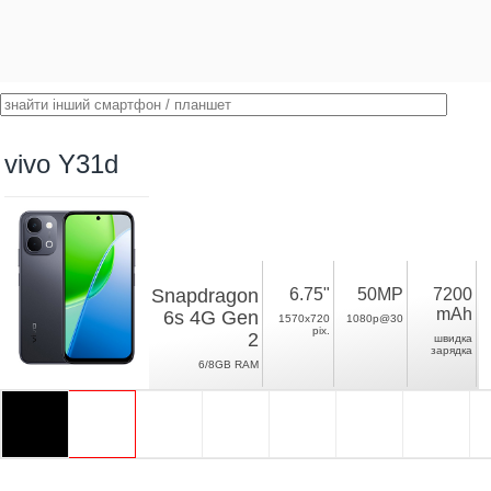
vivo Y31d
Snapdragon
6.75"
50MP
7200
mAh
6s 4G Gen
1570x720
1080p@30
pix.
2
швидка
зарядка
6/8GB RAM