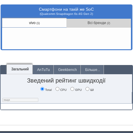
Смартфони на такій же SoC
(Qualcomm Snapdragon 6s 4G Gen 2)
vivo
Всі бренди
(1)
(2)
Загальний
AnTuTu
Geekbench
Більше...
Зведений рейтинг швидкодії
Total
CPU
GPU
ШІ