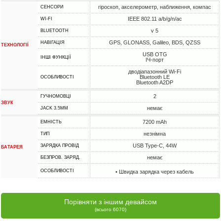
гіроскоп, акселерометр, наближення, компас
СЕНСОРИ
IEEE 802.11 a/b/g/n/ac
WI-FI
v 5
BLUETOOTH
GPS, GLONASS, Galileo, BDS, QZSS
НАВІГАЦІЯ
ТЕХНОЛОГІЇ
USB OTG
ІНШІ ФУНКЦІЇ
ІЧ-порт
дводіапазонний Wi-Fi
Bluetooth LE
ОСОБЛИВОСТІ
Bluetooth A2DP
2
ГУЧНОМОВЦІ
ЗВУК
немає
JACK 3.5MM
7200 mAh
ЕМНІСТЬ
незнімна
ТИП
USB Type-C, 44W
ЗАРЯДКА ПРОВІД
БАТАРЕЯ
немає
БЕЗПРОВ. ЗАРЯД.
ОСОБЛИВОСТІ
• Швидка зарядка через кабель
Порівняти з іншим девайсом
(всього 6070)