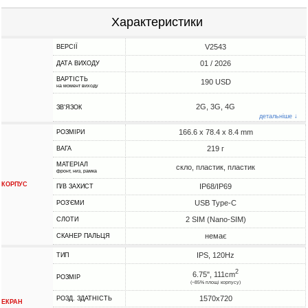
Характеристики
V2543
ВЕРСІЇ
01 / 2026
ДАТА ВИХОДУ
ВАРТІСТЬ
190 USD
на момент виходу
2G, 3G, 4G
ЗВ'ЯЗОК
детальніше ↓
166.6 x 78.4 x 8.4 mm
РОЗМІРИ
219 г
ВАГА
МАТЕРІАЛ
скло, пластик, пластик
фронт, низ, рамка
КОРПУС
IP68/IP69
П/В ЗАХИСТ
USB Type-C
РОЗ'ЄМИ
2 SIM (Nano-SIM)
СЛОТИ
немає
СКАНЕР ПАЛЬЦЯ
IPS, 120Hz
ТИП
2
6.75", 111cm
РОЗМІР
(~85% площі корпусу)
1570x720
РОЗД. ЗДАТНІСТЬ
ЕКРАН