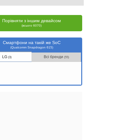
Порівняти з іншим девайсом
(всього 6070)
Смартфони на такій же SoC
(Qualcomm Snapdragon 615)
LG
Всі бренди
(3)
(55)