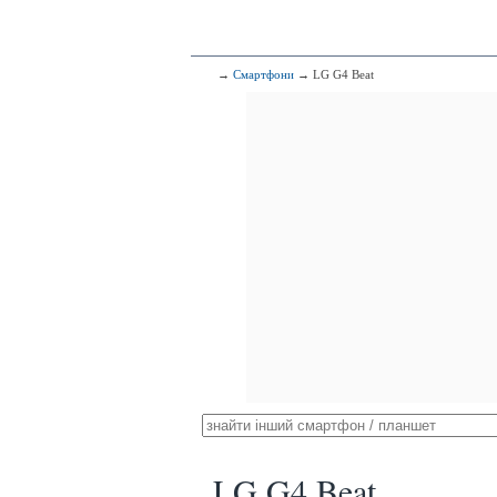
→
Смартфони
→ LG G4 Beat
LG G4 Beat