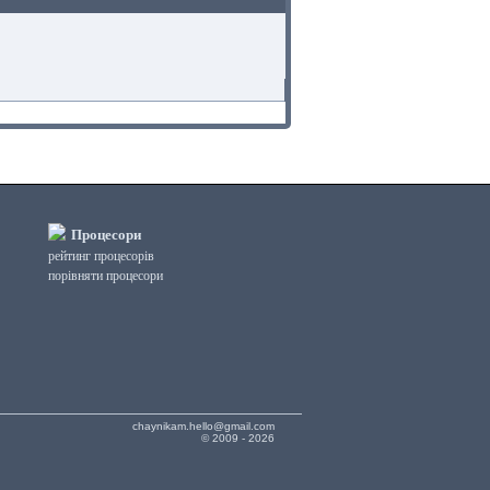
Процесори
рейтинг процесорів
порівняти процесори
chaynikam.hello@gmail.com
© 2009 - 2026