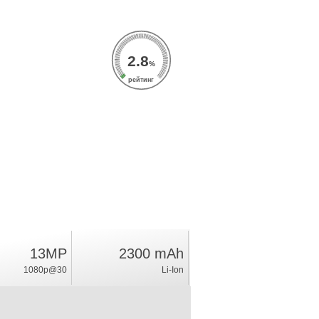
2.8
%
рейтинг
13MP
2300 mAh
1080p@30
Li-Ion