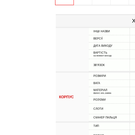
Х
ІНШІ НАЗВИ
ВЕРСІЇ
ДАТА ВИХОДУ
ВАРТІСТЬ
на момент виходу
ЗВ'ЯЗОК
РОЗМІРИ
ВАГА
МАТЕРІАЛ
фронт, низ, рамка
КОРПУС
РОЗ'ЄМИ
СЛОТИ
СКАНЕР ПАЛЬЦЯ
ТИП