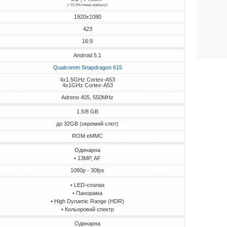
(~72.3% площі корпусу)
1920x1080
423
16:9
Android 5.1
Qualcomm Snapdragon 615
4x1.5GHz Cortex-A53
4x1GHz Cortex-A53
Adreno 405, 550MHz
1.5/8 GB
до 32GB (окремий слот)
ROM eMMC
Одинарна
• 13MP, AF
1080p - 30fps
• LED-спалах
• Панорама
• High Dynamic Range (HDR)
• Кольоровий спектр
Одинарна