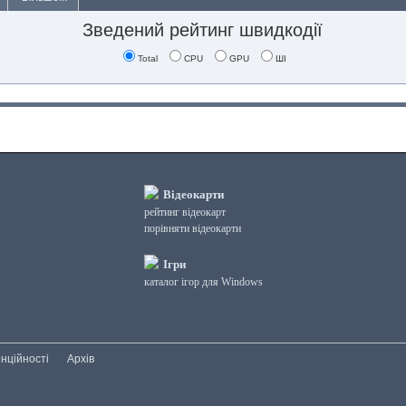
Зведений рейтинг швидкодії
Total
CPU
GPU
ШІ
Відеокарти
рейтинг відеокарт
порівняти відеокарти
Ігри
каталог ігор для Windows
нційності
Архів