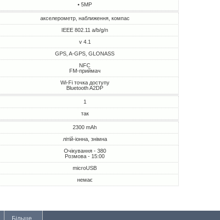
• 5MP
акселерометр, наближення, компас
IEEE 802.11 a/b/g/n
v 4.1
GPS, A-GPS, GLONASS
NFC
FM-приймач
Wi-Fi точка доступу
Bluetooth A2DP
1
так
2300 mAh
літій-іонна, знімна
Очікування - 380
Розмова - 15:00
microUSB
немає
Більше...