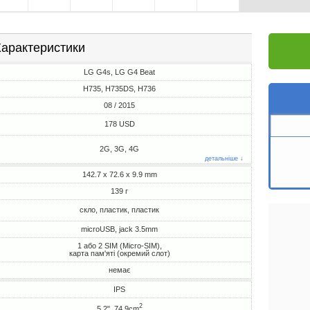
арактеристики
LG G4s, LG G4 Beat
H735, H735DS, H736
08 / 2015
178 USD
2G, 3G, 4G
детальніше ↓
142.7 x 72.6 x 9.9 mm
139 г
скло, пластик, пластик
microUSB, jack 3.5mm
1 або 2 SIM (Micro-SIM),
карта пам'яті (окремий слот)
немає
IPS
2
5.2", 74.9cm