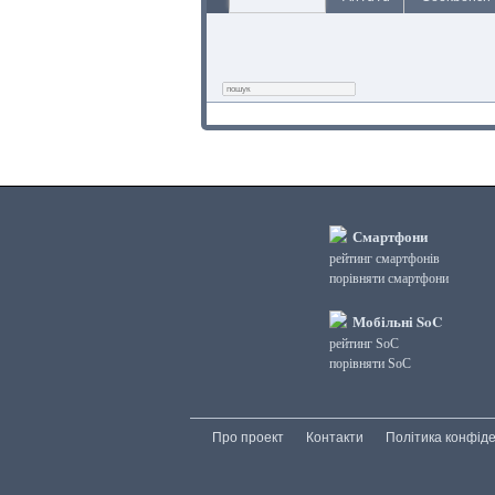
Смартфони
рейтинг смартфонів
порівняти смартфони
Мобільні SoC
рейтинг SoC
порівняти SoC
Про проект
Контакти
Політика конфіде