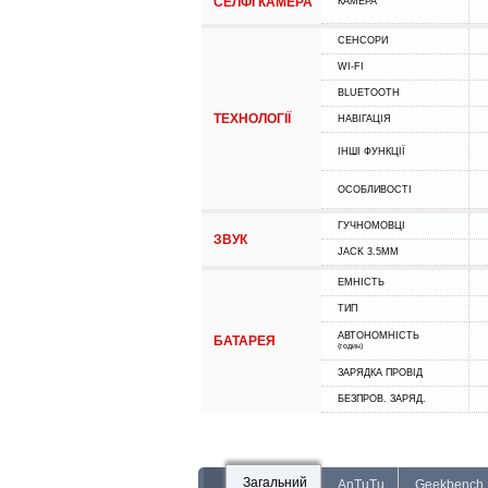
СЕЛФІ КАМЕРА
КАМЕРА
СЕНСОРИ
WI-FI
BLUETOOTH
ТЕХНОЛОГІЇ
НАВІГАЦІЯ
ІНШІ ФУНКЦІЇ
ОСОБЛИВОСТІ
ГУЧНОМОВЦІ
ЗВУК
JACK 3.5MM
ЕМНІСТЬ
ТИП
АВТОНОМНІСТЬ
БАТАРЕЯ
(годин)
ЗАРЯДКА ПРОВІД
БЕЗПРОВ. ЗАРЯД.
Загальний
AnTuTu
Geekbench