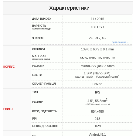
Характеристики
11 / 2015
ДАТА ВИХОДУ
ВАРТІСТЬ
160 USD
на момент виходу
2G, 3G, 4G
ЗВ'ЯЗОК
детальніше ↓
139.8 x 68.9 x 9.1 mm
РОЗМІРИ
МАТЕРІАЛ
скло, пластик, пластик
фронт, низ, рамка
microUSB, jack 3.5mm
РОЗ'ЄМИ
КОРПУС
1 SIM (Nano-SIM),
СЛОТИ
карта пам'яті (окремий слот)
немає
СКАНЕР ПАЛЬЦЯ
IPS
ТИП
2
4.5", 55.8cm
РОЗМІР
(~57.9% площі корпусу)
ЕКРАН
854x480
РОЗД. ЗДАТНІСТЬ
218
PPI
16:9
СПІВВІДНОШЕННЯ
Android 5.1