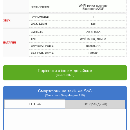
Wi-Fi точка доступу
ОСОБЛИВОСТІ
Bluetooth A2DP
1
ГУЧНОМОВЦІ
ЗВУК
так
JACK 3.5MM
2000 mAh
ЕМНІСТЬ
літій-іонна, знімна
ТИП
БАТАРЕЯ
microUSB
ЗАРЯДКА ПРОВІД
немає
БЕЗПРОВ. ЗАРЯД.
Порівняти з іншим девайсом
(всього 6070)
Смартфони на такій же SoC
(Qualcomm Snapdragon 210)
HTC
Всі бренди
(6)
(62)