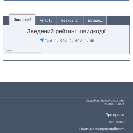
Загальний
AnTuTu
Geekbench
Більше...
Зведений рейтинг швидкодії
Total
CPU
GPU
ШІ
chaynikam.hello@gmail.com
© 2009 - 2026
Про проект
Контакти
Політика конфіденційності