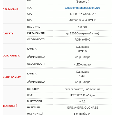
ОС
(Sense UI)
Qualcomm Snapdragon 210
SOC
ПЛАТФОРМА
4x1.1GHz Cortex-A7
CPU
Adreno 304, 400MHz
GPU
1/8 GB
RAM / ROM
до 128GB (окремий слот)
КАРТА ПАМ'ЯТІ
ПАМ'ЯТЬ
ROM eMMC
ОСОБЛИВОСТІ
Одинарна
КАМЕРА
• 8MP, AF
ОСН. КАМЕРА
720p - 30fps
ЗЙОМКА ВІДЕО
ОСОБЛИВОСТІ
• LED-спалах
Одинарна
КАМЕРА
• 2MP
СЕЛФІ КАМЕРА
720p - 30fps
ЗЙОМКА ВІДЕО
акселерометр, наближення
СЕНСОРИ
IEEE 802.11 a/b/g/n
WI-FI
v 4.1
BLUETOOTH
ТЕХНОЛОГІЇ
GPS, A-GPS, GLONASS
НАВІГАЦІЯ
FM-приймач
ІНШІ ФУНКЦІЇ