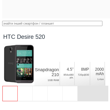
HTC Desire 520
Snapdragon
4.5"
8MP
2000
mAh
210
854x480
720p@30
pix.
Li-Ion
1GB RAM