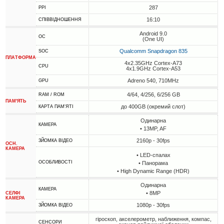
287
PPI
16:10
СПІВВІДНОШЕННЯ
Android 9.0
ОС
(One UI)
Qualcomm Snapdragon 835
SOC
ПЛАТФОРМА
4x2.35GHz Cortex-A73
CPU
4x1.9GHz Cortex-A53
Adreno 540, 710MHz
GPU
4/64, 4/256, 6/256 GB
RAM / ROM
ПАМ'ЯТЬ
до 400GB (окремий слот)
КАРТА ПАМ'ЯТІ
Одинарна
КАМЕРА
• 13MP, AF
2160p - 30fps
ЗЙОМКА ВІДЕО
ОСН.
КАМЕРА
• LED-спалах
ОСОБЛИВОСТІ
• Панорама
• High Dynamic Range (HDR)
Одинарна
КАМЕРА
• 8MP
СЕЛФІ
КАМЕРА
1080p - 30fps
ЗЙОМКА ВІДЕО
гіроскоп, акселерометр, наближення, компас,
СЕНСОРИ