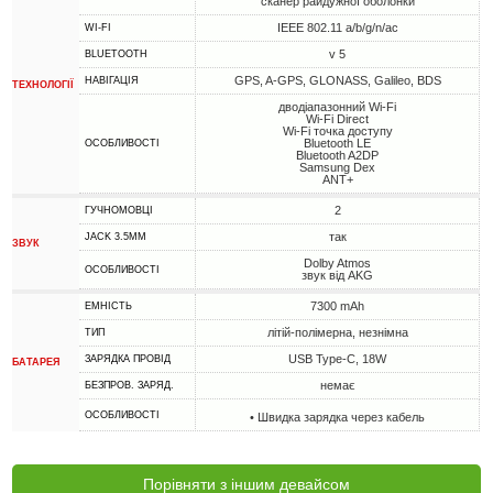
сканер райдужної оболонки
IEEE 802.11 a/b/g/n/ac
WI-FI
v 5
BLUETOOTH
GPS, A-GPS, GLONASS, Galileo, BDS
НАВІГАЦІЯ
ТЕХНОЛОГІЇ
дводіапазонний Wi-Fi
Wi-Fi Direct
Wi-Fi точка доступу
Bluetooth LE
ОСОБЛИВОСТІ
Bluetooth A2DP
Samsung Dex
ANT+
2
ГУЧНОМОВЦІ
так
JACK 3.5MM
ЗВУК
Dolby Atmos
ОСОБЛИВОСТІ
звук від AKG
7300 mAh
ЕМНІСТЬ
літій-полімерна, незнімна
ТИП
USB Type-C, 18W
ЗАРЯДКА ПРОВІД
БАТАРЕЯ
немає
БЕЗПРОВ. ЗАРЯД.
ОСОБЛИВОСТІ
• Швидка зарядка через кабель
Порівняти з іншим девайсом