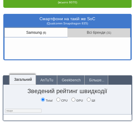
(всього 6070)
Смартфони на такій же SoC
(Qualcomm Snapdragon 835)
Samsung
Всі бренди
(6)
(31)
Загальний
AnTuTu
Geekbench
Більше...
Зведений рейтинг швидкодії
Total
CPU
GPU
ШІ