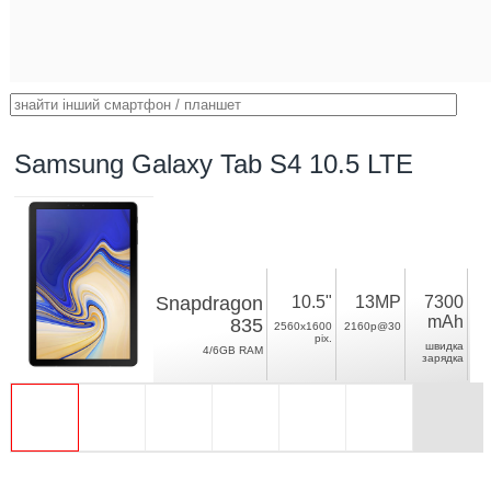
Samsung Galaxy Tab S4 10.5 LTE
Snapdragon
10.5"
13MP
7300
mAh
835
2560x1600
2160p@30
pix.
швидка
4/6GB RAM
зарядка