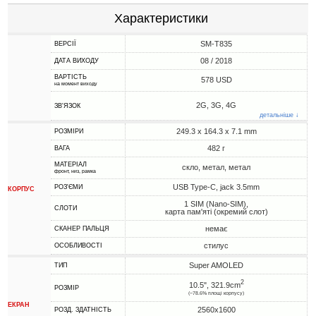
Характеристики
SM-T835
ВЕРСІЇ
08 / 2018
ДАТА ВИХОДУ
ВАРТІСТЬ
578 USD
на момент виходу
2G, 3G, 4G
ЗВ'ЯЗОК
детальніше ↓
249.3 x 164.3 x 7.1 mm
РОЗМІРИ
482 г
ВАГА
МАТЕРІАЛ
скло, метал, метал
фронт, низ, рамка
USB Type-C, jack 3.5mm
РОЗ'ЄМИ
КОРПУС
1 SIM (Nano-SIM),
СЛОТИ
карта пам'яті (окремий слот)
немає
СКАНЕР ПАЛЬЦЯ
стилус
ОСОБЛИВОСТІ
Super AMOLED
ТИП
2
10.5", 321.9cm
РОЗМІР
(~78.6% площі корпусу)
ЕКРАН
2560x1600
РОЗД. ЗДАТНІСТЬ