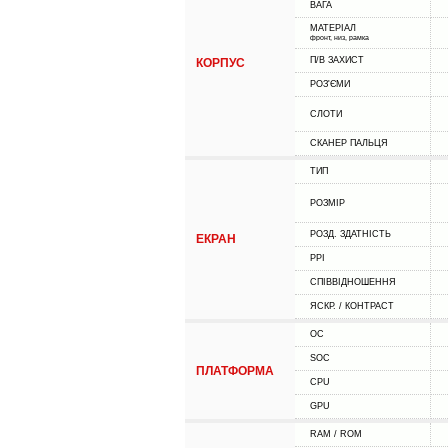
ВАГА
МАТЕРІАЛ
фронт, низ, рамка
П/В ЗАХИСТ
КОРПУС
РОЗ'ЄМИ
СЛОТИ
СКАНЕР ПАЛЬЦЯ
ТИП
РОЗМІР
РОЗД. ЗДАТНІСТЬ
ЕКРАН
PPI
СПІВВІДНОШЕННЯ
ЯСКР. / КОНТРАСТ
ОС
SOC
ПЛАТФОРМА
CPU
GPU
RAM / ROM