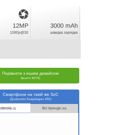
12MP
3000 mAh
3.6
%
1080p@30
швидка зарядка
рейтинг
Порівняти з іншим девайсом
(всього 6070)
Смартфони на такій же SoC
(Qualcomm Snapdragon 450)
otorola
Всі бренди
(1)
(44)