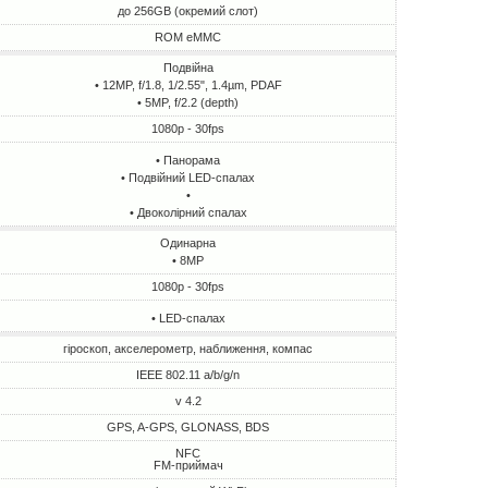
до 256GB (окремий слот)
ROM eMMC
Подвійна
• 12MP, f/1.8, 1/2.55", 1.4µm, PDAF
• 5MP, f/2.2 (depth)
1080p - 30fps
• Панорама
• Подвійний LED-спалах
•
• Двоколірний спалах
Одинарна
• 8MP
1080p - 30fps
• LED-спалах
гіроскоп, акселерометр, наближення, компас
IEEE 802.11 a/b/g/n
v 4.2
GPS, A-GPS, GLONASS, BDS
NFC
FM-приймач