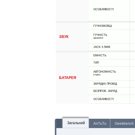
ОСОБЛИВОСТІ
ГУЧНОМОВЦІ
ГУЧНІСТЬ
ЗВУК
(децибел)
JACK 3.5MM
ЕМНІСТЬ
ТИП
АВТОНОМНІСТЬ
(годин)
БАТАРЕЯ
ЗАРЯДКА ПРОВІД
БЕЗПРОВ. ЗАРЯД.
ОСОБЛИВОСТІ
Загальний
AnTuTu
Geekbench