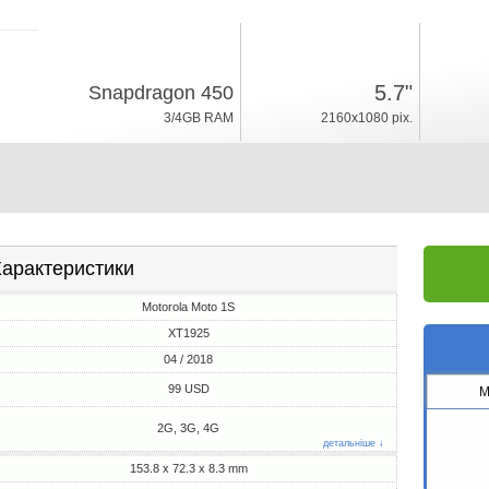
04 / 2018
167г, товщина 8.3mm
5.7"
Snapdragon 450
Android 8.0
3/4GB RAM
2160x1080 pix.
32/64GB ROM
арактеристики
Motorola Moto 1S
XT1925
04 / 2018
99 USD
M
2G, 3G, 4G
детальніше ↓
153.8 x 72.3 x 8.3 mm