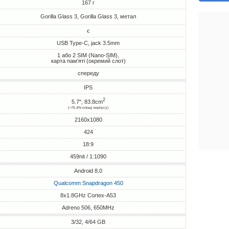
167 г
Gorilla Glass 3, Gorilla Glass 3, метал
є
USB Type-C, jack 3.5mm
1 або 2 SIM (Nano-SIM),
карта пам'яті (окремий слот)
спереду
IPS
2
5.7", 83.8cm
(~75.4% площі корпусу)
2160x1080
424
18:9
459nit / 1:1090
Android 8.0
Qualcomm Snapdragon 450
8x1.8GHz Cortex-A53
Adreno 506, 650MHz
3/32, 4/64 GB