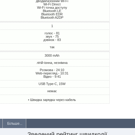
дводіапазонний Wi-Fi
Wi-Fi Direct
Wi-Fi точка доступу
Bluetooth LE
Bluetooth EDR
Bluetooth A2DP
1
голос - 81
звук - 75
дзвінок - 83
так
3000 mAh
літій-іонна, незнімна
Розмова - 24:10
Web-перегляд - 10:31
Відео - 9:41
USB Type-C, 15W
немає
• Швидка зарядка через кабель
Більше...
Зведений рейтинг швидкодії