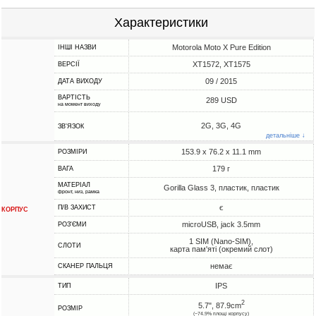
Характеристики
Motorola Moto X Pure Edition
ІНШІ НАЗВИ
XT1572, XT1575
ВЕРСІЇ
09 / 2015
ДАТА ВИХОДУ
ВАРТІСТЬ
289 USD
на момент виходу
2G, 3G, 4G
ЗВ'ЯЗОК
детальніше ↓
153.9 x 76.2 x 11.1 mm
РОЗМІРИ
179 г
ВАГА
МАТЕРІАЛ
Gorilla Glass 3, пластик, пластик
фронт, низ, рамка
є
П/В ЗАХИСТ
КОРПУС
microUSB, jack 3.5mm
РОЗ'ЄМИ
1 SIM (Nano-SIM),
СЛОТИ
карта пам'яті (окремий слот)
немає
СКАНЕР ПАЛЬЦЯ
IPS
ТИП
2
5.7", 87.9cm
РОЗМІР
(~74.9% площі корпусу)