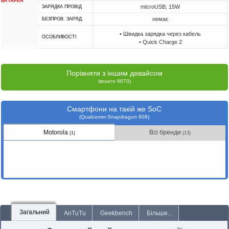
БАТАРЕЯ
microUSB, 15W
ЗАРЯДКА ПРОВІД
немає
БЕЗПРОВ. ЗАРЯД.
• Швидка зарядка через кабель
ОСОБЛИВОСТІ
• Quick Charge 2
Порівняти з іншим девайсом
(всього 6070)
Смартфони на такій же SoC
(Qualcomm Snapdragon 808)
Motorola
Всі бренди
(1)
(13)
Загальний
AnTuTu
Geekbench
Більше...