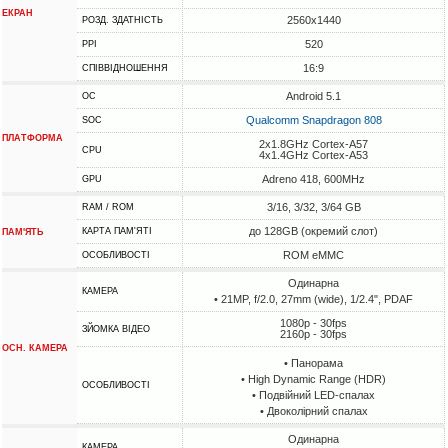
ЕКРАН
2560x1440
РОЗД. ЗДАТНІСТЬ
520
PPI
16:9
СПІВВІДНОШЕННЯ
Android 5.1
ОС
Qualcomm Snapdragon 808
SOC
ПЛАТФОРМА
2x1.8GHz Cortex-A57
CPU
4x1.4GHz Cortex-A53
Adreno 418, 600MHz
GPU
3/16, 3/32, 3/64 GB
RAM / ROM
до 128GB (окремий слот)
КАРТА ПАМ'ЯТІ
ПАМ'ЯТЬ
ROM eMMC
ОСОБЛИВОСТІ
Одинарна
КАМЕРА
• 21MP, f/2.0, 27mm (wide), 1/2.4", PDAF
1080p - 30fps
ЗЙОМКА ВІДЕО
2160p - 30fps
ОСН. КАМЕРА
• Панорама
• High Dynamic Range (HDR)
ОСОБЛИВОСТІ
• Подвійний LED-спалах
• Двоколірний спалах
Одинарна
КАМЕРА