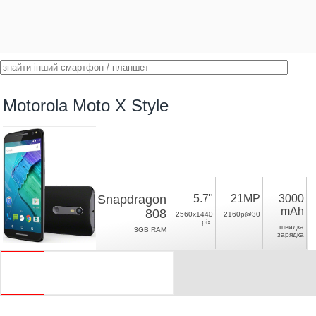
Motorola Moto X Style
Snapdragon
5.7"
21MP
3000
mAh
808
2560x1440
2160p@30
pix.
швидка
3GB RAM
зарядка