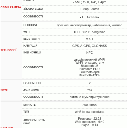
• 5MP, f/2.0, 1/4", 1.4µm
СЕЛФІ КАМЕРА
1080p - 30fps
ЗЙОМКА ВІДЕО
ОСОБЛИВОСТІ
• LED-спалах
гіроскоп, акселерометр, наближення, компас
СЕНСОРИ
IEEE 802.11 a/b/g/n/ac
WI-FI
v 4.1
BLUETOOTH
GPS, A-GPS, GLONASS
НАВІГАЦІЯ
ТЕХНОЛОГІЇ
NFC
ІНШІ ФУНКЦІЇ
дводіапазонний Wi-Fi
Wi-Fi точка доступу
Bluetooth LE
ОСОБЛИВОСТІ
Bluetooth EDR
Bluetooth aptX
Bluetooth A2DP
2
ГУЧНОМОВЦІ
так
JACK 3.5MM
ЗВУК
активне шумоприглушення
ОСОБЛИВОСТІ
3000 mAh
ЕМНІСТЬ
літій-іонна, незнімна
ТИП
Розмова - 22:23
АВТОНОМНІСТЬ
Web-перегляд - 6:49
(годин)
Відео - 9:14