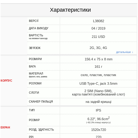
Характеристики
L38082
ВЕРСІЇ
04 / 2019
ДАТА ВИХОДУ
ВАРТІСТЬ
211 USD
на момент виходу
2G, 3G, 4G
ЗВ'ЯЗОК
детальніше ↓
156.4 x 75 x 8 mm
РОЗМІРИ
161 г
ВАГА
МАТЕРІАЛ
скло, пластик, пластик
фронт, низ, рамка
КОРПУС
USB Type-C, jack 3.5mm
РОЗ'ЄМИ
2 SIM (Nano-SIM),
СЛОТИ
карта пам'яті (комбінований слот)
на задній кришці
СКАНЕР ПАЛЬЦЯ
IPS
ТИП
2
6.22", 96.6cm
РОЗМІР
(~82.3% площі корпусу)
ЕКРАН
1520x720
РОЗД. ЗДАТНІСТЬ
270
PPI