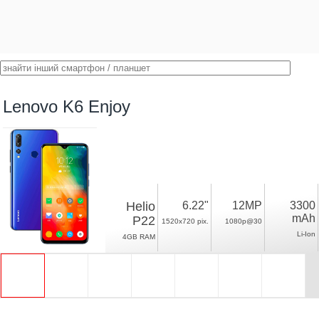
Lenovo K6 Enjoy
Helio
6.22"
12MP
3300
mAh
P22
1520x720 pix.
1080p@30
Li-Ion
4GB RAM