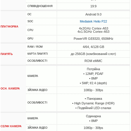
19:9
СПІВВІДНОШЕННЯ
Android 9.0
ОС
Mediatek Helio P22
SOC
ПЛАТФОРМА
4x2GHz Cortex-A53
CPU
4x1.5GHz Cortex-A53
PowerVR GE8320, 650MHz
GPU
4/64, 4/128 GB
RAM / ROM
до 256GB (комбінований слот)
КАРТА ПАМ'ЯТІ
ПАМ'ЯТЬ
ROM eMMC
ОСОБЛИВОСТІ
Потрійна
• 12MP, PDAF
КАМЕРА
• 8MP
• 5MP, f/2.4 (depth)
ОСН. КАМЕРА
1080p - 30fps
ЗЙОМКА ВІДЕО
• Панорама
ОСОБЛИВОСТІ
• High Dynamic Range (HDR)
• Подвійний LED-спалах
Одинарна
КАМЕРА
• 8MP
СЕЛФІ КАМЕРА
1080p - 30fps
ЗЙОМКА ВІДЕО