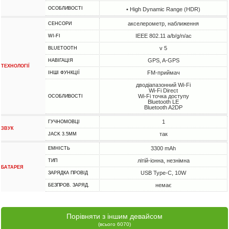
ОСОБЛИВОСТІ
• High Dynamic Range (HDR)
акселерометр, наближення
СЕНСОРИ
IEEE 802.11 a/b/g/n/ac
WI-FI
v 5
BLUETOOTH
GPS, A-GPS
НАВІГАЦІЯ
ТЕХНОЛОГІЇ
FM-приймач
ІНШІ ФУНКЦІЇ
дводіапазонний Wi-Fi
Wi-Fi Direct
Wi-Fi точка доступу
ОСОБЛИВОСТІ
Bluetooth LE
Bluetooth A2DP
1
ГУЧНОМОВЦІ
ЗВУК
так
JACK 3.5MM
3300 mAh
ЕМНІСТЬ
літій-іонна, незнімна
ТИП
БАТАРЕЯ
USB Type-C, 10W
ЗАРЯДКА ПРОВІД
немає
БЕЗПРОВ. ЗАРЯД.
Порівняти з іншим девайсом
(всього 6070)