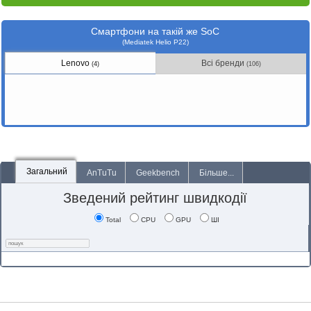
Смартфони на такій же SoC
(Mediatek Helio P22)
Lenovo
Всі бренди
(4)
(106)
Загальний
AnTuTu
Geekbench
Більше...
Зведений рейтинг швидкодії
Total
CPU
GPU
ШІ