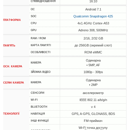
16:10
СПІВВІДНОШЕННЯ
Android 7.1
ОС
Qualcomm Snapdragon 425
SOC
ПЛАТФОРМА
4x1.4GHz Cortex-A53
CPU
Adreno 308, 500MHz
GPU
2/16, 2/32 GB
RAM / ROM
до 256GB (окремий слот)
КАРТА ПАМ'ЯТІ
ПАМ'ЯТЬ
ROM eMMC
ОСОБЛИВОСТІ
Одинарна
КАМЕРА
• 5MP, AF
ОСН. КАМЕРА
1080p - 30fps
ЗЙОМКА ВІДЕО
Одинарна
КАМЕРА
СЕЛФІ КАМЕРА
• 2MP
акселерометр
СЕНСОРИ
IEEE 802.11 a/b/g/n
WI-FI
v 4
BLUETOOTH
GPS, A-GPS, GLONASS, BDS
ТЕХНОЛОГІЇ
НАВІГАЦІЯ
FM-приймач
ІНШІ ФУНКЦІЇ
Wi-Fi точка доступу