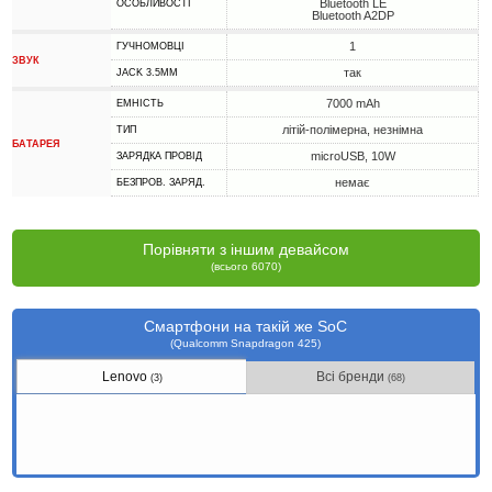
Bluetooth LE
ОСОБЛИВОСТІ
Bluetooth A2DP
1
ГУЧНОМОВЦІ
ЗВУК
так
JACK 3.5MM
7000 mAh
ЕМНІСТЬ
літій-полімерна, незнімна
ТИП
БАТАРЕЯ
microUSB, 10W
ЗАРЯДКА ПРОВІД
немає
БЕЗПРОВ. ЗАРЯД.
Порівняти з іншим девайсом
(всього 6070)
Смартфони на такій же SoC
(Qualcomm Snapdragon 425)
Lenovo
Всі бренди
(3)
(68)