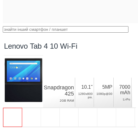
Lenovo Tab 4 10 Wi-Fi
Snapdragon
10.1"
5MP
7000
mAh
425
1280x800
1080p@30
pix.
Li-Po
2GB RAM