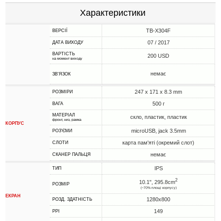
Характеристики
TB-X304F
ВЕРСІЇ
07 / 2017
ДАТА ВИХОДУ
ВАРТІСТЬ
200 USD
на момент виходу
немає
ЗВ'ЯЗОК
247 x 171 x 8.3 mm
РОЗМІРИ
500 г
ВАГА
МАТЕРІАЛ
скло, пластик, пластик
фронт, низ, рамка
КОРПУС
microUSB, jack 3.5mm
РОЗ'ЄМИ
карта пам'яті (окремий слот)
СЛОТИ
немає
СКАНЕР ПАЛЬЦЯ
IPS
ТИП
2
10.1", 295.8cm
РОЗМІР
(~70% площі корпусу)
ЕКРАН
1280x800
РОЗД. ЗДАТНІСТЬ
149
PPI