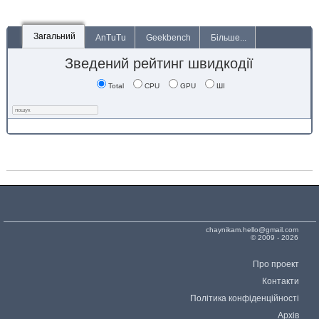
Загальний
AnTuTu
Geekbench
Більше...
Зведений рейтинг швидкодії
Total
CPU
GPU
ШІ
chaynikam.hello@gmail.com
© 2009 - 2026
Про проект
Контакти
Політика конфіденційності
Архів