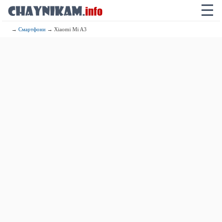
☰
→
Смартфони
→ Xiaomi Mi A3