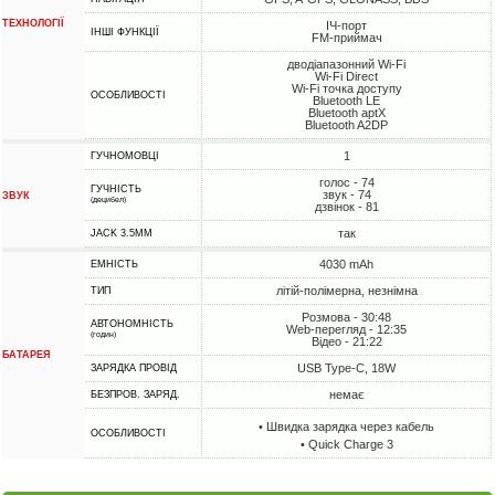
ТЕХНОЛОГІЇ
ІЧ-порт
ІНШІ ФУНКЦІЇ
FM-приймач
дводіапазонний Wi-Fi
Wi-Fi Direct
Wi-Fi точка доступу
ОСОБЛИВОСТІ
Bluetooth LE
Bluetooth aptX
Bluetooth A2DP
1
ГУЧНОМОВЦІ
голос - 74
ГУЧНІСТЬ
звук - 74
ЗВУК
(децибел)
дзвінок - 81
так
JACK 3.5MM
4030 mAh
ЕМНІСТЬ
літій-полімерна, незнімна
ТИП
Розмова - 30:48
АВТОНОМНІСТЬ
Web-перегляд - 12:35
(годин)
Відео - 21:22
БАТАРЕЯ
USB Type-C, 18W
ЗАРЯДКА ПРОВІД
немає
БЕЗПРОВ. ЗАРЯД.
• Швидка зарядка через кабель
ОСОБЛИВОСТІ
• Quick Charge 3