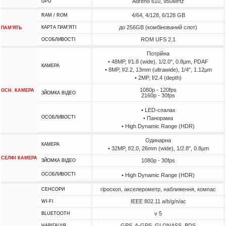
Adreno 610, 950MHz
GPU
4/64, 4/128, 6/128 GB
RAM / ROM
до 256GB (комбінований слот)
КАРТА ПАМ'ЯТІ
ПАМ'ЯТЬ
ROM UFS 2.1
ОСОБЛИВОСТІ
Потрійна
• 48MP, f/1.8 (wide), 1/2.0", 0.8µm, PDAF
КАМЕРА
• 8MP, f/2.2, 13mm (ultrawide), 1/4", 1.12µm
• 2MP, f/2.4 (depth)
1080p - 120fps
ОСН. КАМЕРА
ЗЙОМКА ВІДЕО
2160p - 30fps
• LED-спалах
ОСОБЛИВОСТІ
• Панорама
• High Dynamic Range (HDR)
Одинарна
КАМЕРА
• 32MP, f/2.0, 26mm (wide), 1/2.8", 0.8µm
СЕЛФІ КАМЕРА
1080p - 30fps
ЗЙОМКА ВІДЕО
ОСОБЛИВОСТІ
• High Dynamic Range (HDR)
гіроскоп, акселерометр, наближення, компас
СЕНСОРИ
IEEE 802.11 a/b/g/n/ac
WI-FI
v 5
BLUETOOTH
GPS, A-GPS, GLONASS, BDS
НАВІГАЦІЯ