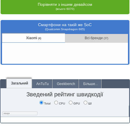
Порівняти з іншим девайсом
(всього 6070)
Смартфони на такій же SoC
(Qualcomm Snapdragon 665)
Xiaomi
Всі бренди
(4)
(37)
Загальний
AnTuTu
Geekbench
Більше...
Зведений рейтинг швидкодії
Total
CPU
GPU
ШІ