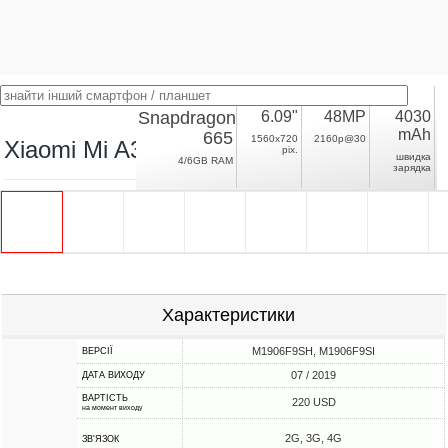
Snapdragon
6.09"
48MP
4030
mAh
665
1560x720
2160p@30
Xiaomi Mi A3
pix.
швидка
4/6GB RAM
зарядка
Характеристики
M1906F9SH, M1906F9SI
ВЕРСІЇ
07 / 2019
ДАТА ВИХОДУ
ВАРТІСТЬ
220 USD
на момент виходу
2G, 3G, 4G
ЗВ'ЯЗОК