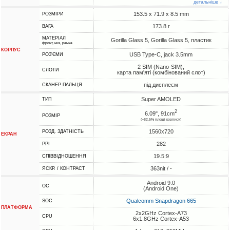
детальніше ↓
153.5 x 71.9 x 8.5 mm
РОЗМІРИ
173.8 г
ВАГА
МАТЕРІАЛ
Gorilla Glass 5, Gorilla Glass 5, пластик
фронт, низ, рамка
КОРПУС
USB Type-C, jack 3.5mm
РОЗ'ЄМИ
2 SIM (Nano-SIM),
СЛОТИ
карта пам'яті (комбінований слот)
під дисплеєм
СКАНЕР ПАЛЬЦЯ
Super AMOLED
ТИП
2
6.09", 91cm
РОЗМІР
(~82.5% площі корпусу)
1560x720
РОЗД. ЗДАТНІСТЬ
ЕКРАН
282
PPI
19.5:9
СПІВВІДНОШЕННЯ
363nit / -
ЯСКР. / КОНТРАСТ
Android 9.0
ОС
(Android One)
Qualcomm Snapdragon 665
SOC
ПЛАТФОРМА
2x2GHz Cortex-A73
CPU
6x1.8GHz Cortex-A53