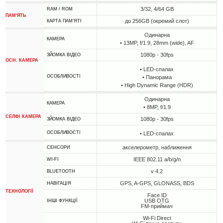
3/32, 4/64 GB
RAM / ROM
ПАМ'ЯТЬ
до 256GB (окремий слот)
КАРТА ПАМ'ЯТІ
Одинарна
КАМЕРА
• 13MP, f/1.9, 28mm (wide), AF
1080p - 30fps
ЗЙОМКА ВІДЕО
ОСН. КАМЕРА
• LED-спалах
ОСОБЛИВОСТІ
• Панорама
• High Dynamic Range (HDR)
Одинарна
КАМЕРА
• 8MP, f/1.9
СЕЛФІ КАМЕРА
1080p - 30fps
ЗЙОМКА ВІДЕО
ОСОБЛИВОСТІ
• LED-спалах
акселерометр, наближення
СЕНСОРИ
IEEE 802.11 a/b/g/n
WI-FI
v 4.2
BLUETOOTH
GPS, A-GPS, GLONASS, BDS
НАВІГАЦІЯ
ТЕХНОЛОГІЇ
Face ID
USB OTG
ІНШІ ФУНКЦІЇ
FM-приймач
Wi-Fi Direct