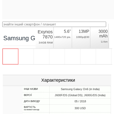
Exynos
5.6"
13MP
3000
mAh
7870
Samsung Galaxy J6
1480x720 pix.
1080p@30
Li-Ion
3/4GB RAM
Характеристики
Samsung Galaxy On6 (in India)
ІНШІ НАЗВИ
J600F/DS (Global DS); J600G/DS (India)
ВЕРСІЇ
05 / 2018
ДАТА ВИХОДУ
ВАРТІСТЬ
300 USD
на момент виходу