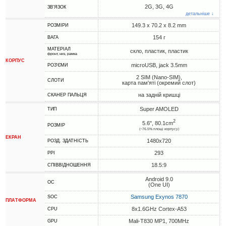
2G, 3G, 4G
ЗВ'ЯЗОК
детальніше ↓
149.3 x 70.2 x 8.2 mm
РОЗМІРИ
154 г
ВАГА
МАТЕРІАЛ
скло, пластик, пластик
фронт, низ, рамка
КОРПУС
microUSB, jack 3.5mm
РОЗ'ЄМИ
2 SIM (Nano-SIM),
СЛОТИ
карта пам'яті (окремий слот)
на задній кришці
СКАНЕР ПАЛЬЦЯ
Super AMOLED
ТИП
2
5.6", 80.1cm
РОЗМІР
(~76.5% площі корпусу)
ЕКРАН
1480x720
РОЗД. ЗДАТНІСТЬ
293
PPI
18.5:9
СПІВВІДНОШЕННЯ
Android 9.0
ОС
(One UI)
Samsung Exynos 7870
SOC
ПЛАТФОРМА
8x1.6GHz Cortex-A53
CPU
Mali-T830 MP1, 700MHz
GPU