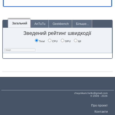
Загальний
AnTuTu
Geekbench
Більше...
Зведений рейтинг швидкодії
Total
CPU
GPU
ШІ
chaynikam.hello@gmail.com
© 2009 - 2026
Про проект
Контакти