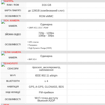
ПАМ'ЯТЬ
3/16 GB
RAM / ROM
до 128GB (комбінований слот)
КАРТА ПАМ'ЯТІ
ROM eMMC
ОСОБЛИВОСТІ
ОСН. КАМЕРА
Одинарна
КАМЕРА
• 13MP, f/2.2, 1/3.1", PDAF
720p - 120fps
ЗЙОМКА ВІДЕО
1080p - 30fps
• LED-спалах
ОСОБЛИВОСТІ
• Панорама
• High Dynamic Range (HDR)
СЕЛФІ КАМЕРА
Одинарна
КАМЕРА
• 8MP, f/2.4
ТЕХНОЛОГІЇ
гіроскоп, акселерометр,
СЕНСОРИ
наближення
IEEE 802.11 a/b/g/n
WI-FI
v 4
BLUETOOTH
GPS, A-GPS, GLONASS, BDS
НАВІГАЦІЯ
FM-приймач
ІНШІ ФУНКЦІЇ
Wi-Fi точка доступу
ОСОБЛИВОСТІ
Bluetooth A2DP
ЗВУК