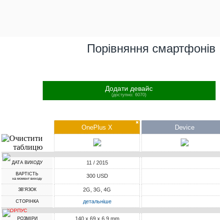
Порівняння смартфонів
Додати девайс
(доступно: 6070)
✖
OnePlus X
Device
11 / 2015
ДАТА ВИХОДУ
ВАРТІСТЬ
300 USD
на момент виходу
2G, 3G, 4G
ЗВ'ЯЗОК
детальніше
СТОРІНКА
КОРПУС
140 x 69 x 6.9 mm
РОЗМІРИ