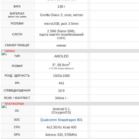
138 г
ВАГА
МАТЕРІАЛ
Gorilla Glass 3, скло, метал
фронт, низ, рамка
microUSB, jack 3.5mm
РОЗ'ЄМИ
2 SIM (Nano-SIM),
карта пам'яті (комбінований
СЛОТИ
слот)
немає
СКАНЕР ПАЛЬЦЯ
ЕКРАН
AMOLED
ТИП
2
5", 68.9cm
РОЗМІР
(~71.3% площі корпусу)
1920x1080
РОЗД. ЗДАТНІСТЬ
441
PPI
16:9
СПІВВІДНОШЕННЯ
340nit / -
ЯСКР. / КОНТРАСТ
ПЛАТФОРМА
Android 5.1
ОС
(OxygenOS)
Qualcomm Snapdragon 801
SOC
4x2.3GHz Krait 400
CPU
Adreno 330, 578MHz
GPU