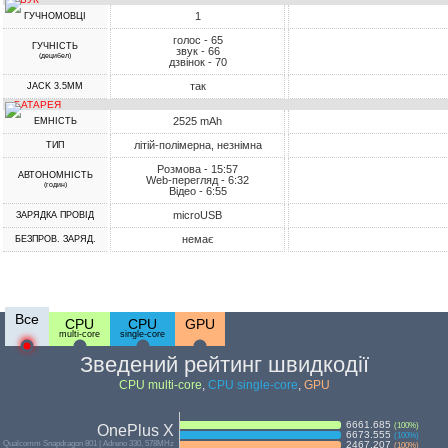
1
ГУЧНОМОВЦІ
голос - 65
ГУЧНІСТЬ
звук - 66
(децибел)
дзвінок - 70
так
JACK 3.5MM
БАТАРЕЯ
2525 mAh
ЕМНІСТЬ
літій-полімерна, незнімна
ТИП
Розмова - 15:57
АВТОНОМНІСТЬ
Web-перегляд - 6:32
(годин)
Відео - 6:55
microUSB
ЗАРЯДКА ПРОВІД
немає
БЕЗПРОВ. ЗАРЯД.
Все
CPU
CPU
GPU
multi-core
single-core
Зведений рейтинг швидкодії
CPU multi-core
,
CPU single-core
,
GPU
6661.685
(
100
%)
OnePlus X
6673.555
(
100
%)
Qualcomm Snapdragon 801 | Adreno 330, 578MHz
2467.207
(
100
%)