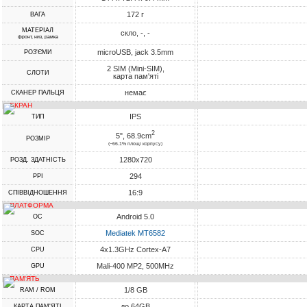
172 г
ВАГА
МАТЕРІАЛ
скло, -, -
фронт, низ, рамка
microUSB, jack 3.5mm
РОЗ'ЄМИ
2 SIM (Mini-SIM),
СЛОТИ
карта пам'яті
немає
СКАНЕР ПАЛЬЦЯ
ЕКРАН
IPS
ТИП
2
5", 68.9cm
РОЗМІР
(~66.1% площі корпусу)
1280x720
РОЗД. ЗДАТНІСТЬ
294
PPI
16:9
СПІВВІДНОШЕННЯ
ПЛАТФОРМА
Android 5.0
ОС
Mediatek MT6582
SOC
4x1.3GHz Cortex-A7
CPU
Mali-400 MP2, 500MHz
GPU
ПАМ'ЯТЬ
1/8 GB
RAM / ROM
до 64GB
КАРТА ПАМ'ЯТІ