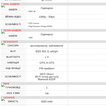
ОСН. КАМЕРА
Одинарна
КАМЕРА
• 8MP, AF
1080p - 30fps
ЗЙОМКА ВІДЕО
• LED-спалах
ОСОБЛИВОСТІ
• High Dynamic Range (HDR)
СЕЛФІ КАМЕРА
Одинарна
КАМЕРА
• 2MP
ТЕХНОЛОГІЇ
акселерометр, наближення
СЕНСОРИ
IEEE 802.11 a/b/g/n
WI-FI
v 4
BLUETOOTH
GPS, A-GPS
НАВІГАЦІЯ
FM-приймач
ІНШІ ФУНКЦІЇ
Wi-Fi Direct
Wi-Fi точка доступу
ОСОБЛИВОСТІ
Bluetooth A2DP
ЗВУК
1
ГУЧНОМОВЦІ
так
JACK 3.5MM
БАТАРЕЯ
3000 mAh
ЕМНІСТЬ