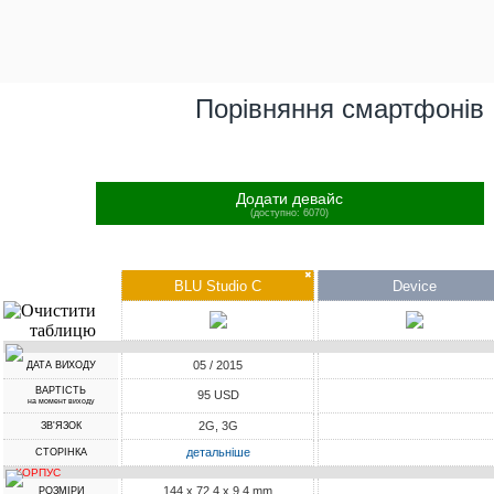
Порівняння смартфонів
Додати девайс
(доступно: 6070)
✖
BLU Studio C
Device
05 / 2015
ДАТА ВИХОДУ
ВАРТІСТЬ
95 USD
на момент виходу
2G, 3G
ЗВ'ЯЗОК
детальніше
СТОРІНКА
КОРПУС
144 x 72.4 x 9.4 mm
РОЗМІРИ