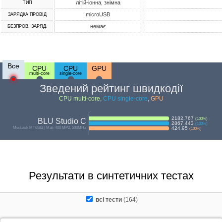
літій-іонна, знімна
ТИП
microUSB
ЗАРЯДКА ПРОВІД
немає
БЕЗПРОВ. ЗАРЯД.
Все
CPU
CPU
GPU
multi-core
single-core
Зведений рейтинг швидкодії
CPU multi-core
,
CPU single-core
,
GPU
2182.767
(
100
%)
BLU Studio C
2867.443
(
100
%)
Mediatek MT6582 | Mali-400 MP2, 500MHz
424.95
(
100
%)
Результати в синтетичних тестах
всі тести
(164)