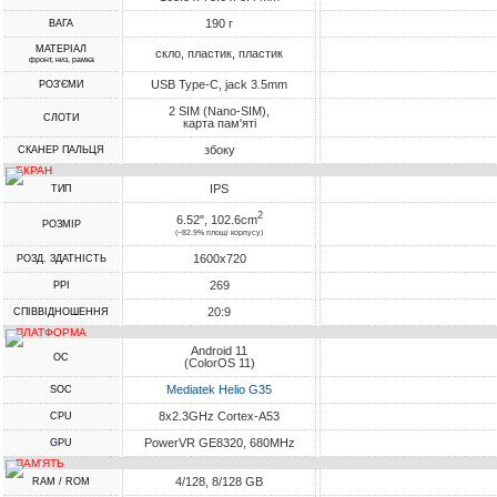
190 г
ВАГА
МАТЕРІАЛ
скло, пластик, пластик
фронт, низ, рамка
USB Type-C, jack 3.5mm
РОЗ'ЄМИ
2 SIM (Nano-SIM),
СЛОТИ
карта пам'яті
збоку
СКАНЕР ПАЛЬЦЯ
ЕКРАН
IPS
ТИП
2
6.52", 102.6cm
РОЗМІР
(~82.9% площі корпусу)
1600x720
РОЗД. ЗДАТНІСТЬ
269
PPI
20:9
СПІВВІДНОШЕННЯ
ПЛАТФОРМА
Android 11
ОС
(ColorOS 11)
Mediatek Helio G35
SOC
8x2.3GHz Cortex-A53
CPU
PowerVR GE8320, 680MHz
GPU
ПАМ'ЯТЬ
4/128, 8/128 GB
RAM / ROM