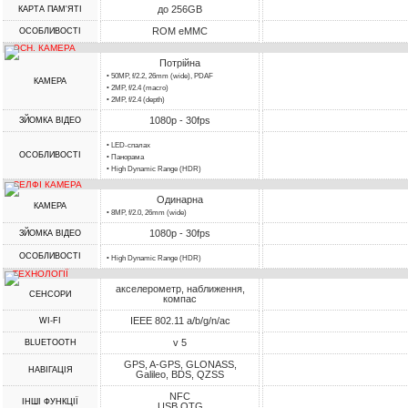
до 256GB
КАРТА ПАМ'ЯТІ
ROM eMMC
ОСОБЛИВОСТІ
ОСН. КАМЕРА
Потрійна
• 50MP, f/2.2, 26mm (wide), PDAF
КАМЕРА
• 2MP, f/2.4 (macro)
• 2MP, f/2.4 (depth)
1080p - 30fps
ЗЙОМКА ВІДЕО
• LED-спалах
ОСОБЛИВОСТІ
• Панорама
• High Dynamic Range (HDR)
СЕЛФІ КАМЕРА
Одинарна
КАМЕРА
• 8MP, f/2.0, 26mm (wide)
1080p - 30fps
ЗЙОМКА ВІДЕО
ОСОБЛИВОСТІ
• High Dynamic Range (HDR)
ТЕХНОЛОГІЇ
акселерометр, наближення,
СЕНСОРИ
компас
IEEE 802.11 a/b/g/n/ac
WI-FI
v 5
BLUETOOTH
GPS, A-GPS, GLONASS,
НАВІГАЦІЯ
Galileo, BDS, QZSS
NFC
ІНШІ ФУНКЦІЇ
USB OTG