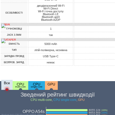
дводіапазонний Wi-Fi
Wi-Fi Direct
Wi-Fi точка доступу
ОСОБЛИВОСТІ
Bluetooth LE
Bluetooth aptX
Bluetooth A2DP
ЗВУК
1
ГУЧНОМОВЦІ
так
JACK 3.5MM
БАТАРЕЯ
5000 mAh
ЕМНІСТЬ
літій-полімерна, незнімна
ТИП
USB Type-C
ЗАРЯДКА ПРОВІД
немає
БЕЗПРОВ. ЗАРЯД.
Все
CPU
CPU
GPU
multi-core
single-core
Зведений рейтинг швидкодії
CPU multi-core
,
CPU single-core
,
GPU
8055.124
(
100
%)
OPPO A54s
6653.503
(
100
%)
Mediatek Helio G35 | PowerVR GE8320, 680MHz