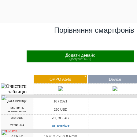
Порівняння смартфонів
Додати девайс
(доступно: 6070)
✖
OPPO A54s
Device
10 / 2021
ДАТА ВИХОДУ
ВАРТІСТЬ
260 USD
на момент виходу
2G, 3G, 4G
ЗВ'ЯЗОК
детальніше
СТОРІНКА
КОРПУС
163.8 x 75.6 x 8.4 mm
РОЗМІРИ