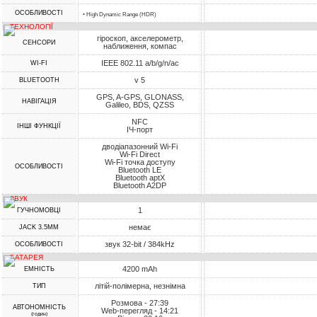
ОСОБЛИВОСТІ
• High Dynamic Range (HDR)
ТЕХНОЛОГІЇ
гіроскоп, акселерометр,
СЕНСОРИ
наближення, компас
IEEE 802.11 a/b/g/n/ac
WI-FI
v 5
BLUETOOTH
GPS, A-GPS, GLONASS,
НАВІГАЦІЯ
Galileo, BDS, QZSS
NFC
ІНШІ ФУНКЦІЇ
ІЧ-порт
дводіапазонний Wi-Fi
Wi-Fi Direct
Wi-Fi точка доступу
ОСОБЛИВОСТІ
Bluetooth LE
Bluetooth aptX
Bluetooth A2DP
ЗВУК
1
ГУЧНОМОВЦІ
немає
JACK 3.5MM
звук 32-bit / 384kHz
ОСОБЛИВОСТІ
БАТАРЕЯ
4200 mAh
ЕМНІСТЬ
літій-полімерна, незнімна
ТИП
Розмова - 27:39
АВТОНОМНІСТЬ
Web-перегляд - 14:21
(годин)