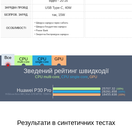
Відео - 20:16
USB Type-C, 40W
ЗАРЯДКА ПРОВІД
так, 15W
БЕЗПРОВ. ЗАРЯД.
• Швидка зарядка через кабель
• Швидка бездротова зарядка
ОСОБЛИВОСТІ
• Power Bank
• Зворотна беспровідна зарядка
Все
CPU
CPU
GPU
multi-core
single-core
Зведений рейтинг швидкодії
CPU multi-core
,
CPU single-core
,
GPU
25707.32
(
100
%)
Huawei P30 Pro
28291.858
(
100
%)
HiSilicon Kirin 980 | Mali-G76 MP10, 720MHz
18455.838
(
100
%)
Результати в синтетичних тестах