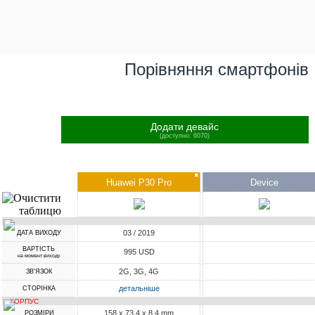
Порівняння смартфонів
Додати девайс
(доступно: 6070)
✖
Huawei P30 Pro
Device
03 / 2019
ДАТА ВИХОДУ
ВАРТІСТЬ
995 USD
на момент виходу
2G, 3G, 4G
ЗВ'ЯЗОК
детальніше
СТОРІНКА
КОРПУС
158 x 73.4 x 8.4 mm
РОЗМІРИ