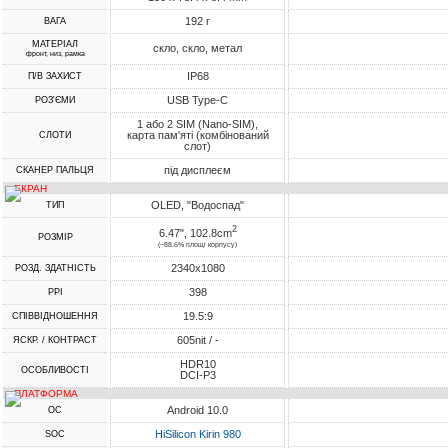
192 г
ВАГА
МАТЕРІАЛ
скло, скло, метал
фронт, низ, рамка
IP68
П/В ЗАХИСТ
USB Type-C
РОЗ'ЄМИ
1 або 2 SIM (Nano-SIM),
карта пам'яті (комбінований
СЛОТИ
слот)
під дисплеєм
СКАНЕР ПАЛЬЦЯ
ЕКРАН
OLED, "Водоспад"
ТИП
2
6.47", 102.8cm
РОЗМІР
(~88.6% площі корпусу)
2340x1080
РОЗД. ЗДАТНІСТЬ
398
PPI
19.5:9
СПІВВІДНОШЕННЯ
605nit / -
ЯСКР. / КОНТРАСТ
HDR10
ОСОБЛИВОСТІ
DCI-P3
ПЛАТФОРМА
Android 10.0
ОС
HiSilicon Kirin 980
SOC