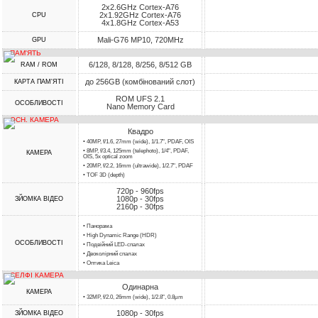
2x2.6GHz Cortex-A76
2x1.92GHz Cortex-A76
CPU
4x1.8GHz Cortex-A53
Mali-G76 MP10, 720MHz
GPU
ПАМ'ЯТЬ
6/128, 8/128, 8/256, 8/512 GB
RAM / ROM
до 256GB (комбінований слот)
КАРТА ПАМ'ЯТІ
ROM UFS 2.1
ОСОБЛИВОСТІ
Nano Memory Card
ОСН. КАМЕРА
Квадро
• 40MP, f/1.6, 27mm (wide), 1/1.7", PDAF, OIS
• 8MP, f/3.4, 125mm (telephoto), 1/4", PDAF,
КАМЕРА
OIS, 5x optical zoom
• 20MP, f/2.2, 16mm (ultrawide), 1/2.7", PDAF
• TOF 3D (depth)
720p - 960fps
1080p - 30fps
ЗЙОМКА ВІДЕО
2160p - 30fps
• Панорама
• High Dynamic Range (HDR)
ОСОБЛИВОСТІ
• Подвійний LED-спалах
• Двоколірний спалах
• Оптика Leica
СЕЛФІ КАМЕРА
Одинарна
КАМЕРА
• 32MP, f/2.0, 26mm (wide), 1/2.8", 0.8µm
1080p - 30fps
ЗЙОМКА ВІДЕО