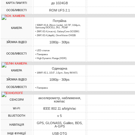
до 1024GB
КАРТА ПАМ'ЯТІ
ROM UFS 2.1
ОСОБЛИВОСТІ
ОСН. КАМЕРА
Потрійна
• 50MP, f/1.8, 26mm (wide), 1/2.76", 0.64µm,
Samsung ISOCELL JN1 , PDAF
КАМЕРА
• 2MP, f/2.4 (macro), GalaxyCore GC02M1
• 2MP, f/2.4 (depth), OmniVision OV02B
1080p - 30fps
ЗЙОМКА ВІДЕО
• LED-спалах
ОСОБЛИВОСТІ
• Панорама
• High Dynamic Range (HDR)
СЕЛФІ КАМЕРА
Одинарна
КАМЕРА
• 16MP, f/2.1, 1/3.0", 1.0µm, Sony IMX471
1080p - 30fps
ЗЙОМКА ВІДЕО
ОСОБЛИВОСТІ
• Панорама
ТЕХНОЛОГІЇ
акселерометр, наближення,
СЕНСОРИ
компас
IEEE 802.11 a/b/g/n/ac
WI-FI
v 5
BLUETOOTH
GPS, GLONASS, Galileo, BDS,
НАВІГАЦІЯ
A-GPS
USB OTG
ІНШІ ФУНКЦІЇ