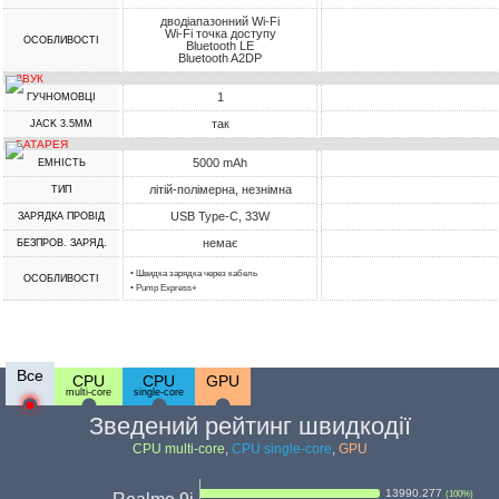
дводіапазонний Wi-Fi
Wi-Fi точка доступу
ОСОБЛИВОСТІ
Bluetooth LE
Bluetooth A2DP
ЗВУК
1
ГУЧНОМОВЦІ
так
JACK 3.5MM
БАТАРЕЯ
5000 mAh
ЕМНІСТЬ
літій-полімерна, незнімна
ТИП
USB Type-C, 33W
ЗАРЯДКА ПРОВІД
немає
БЕЗПРОВ. ЗАРЯД.
• Швидка зарядка через кабель
ОСОБЛИВОСТІ
• Pump Express+
Все
CPU
CPU
GPU
multi-core
single-core
Зведений рейтинг швидкодії
CPU multi-core
,
CPU single-core
,
GPU
13990.277
(
100
%)