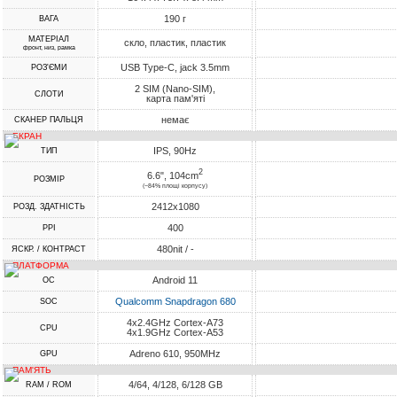
190 г
ВАГА
МАТЕРІАЛ
скло, пластик, пластик
фронт, низ, рамка
USB Type-C, jack 3.5mm
РОЗ'ЄМИ
2 SIM (Nano-SIM),
СЛОТИ
карта пам'яті
немає
СКАНЕР ПАЛЬЦЯ
ЕКРАН
IPS, 90Hz
ТИП
2
6.6", 104cm
РОЗМІР
(~84% площі корпусу)
2412x1080
РОЗД. ЗДАТНІСТЬ
400
PPI
480nit / -
ЯСКР. / КОНТРАСТ
ПЛАТФОРМА
Android 11
ОС
Qualcomm Snapdragon 680
SOC
4x2.4GHz Cortex-A73
CPU
4x1.9GHz Cortex-A53
Adreno 610, 950MHz
GPU
ПАМ'ЯТЬ
4/64, 4/128, 6/128 GB
RAM / ROM