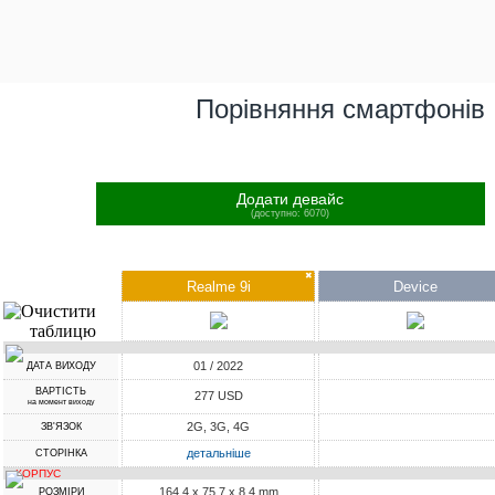
Порівняння смартфонів
Додати девайс
(доступно: 6070)
✖
Realme 9i
Device
01 / 2022
ДАТА ВИХОДУ
ВАРТІСТЬ
277 USD
на момент виходу
2G, 3G, 4G
ЗВ'ЯЗОК
детальніше
СТОРІНКА
КОРПУС
164.4 x 75.7 x 8.4 mm
РОЗМІРИ