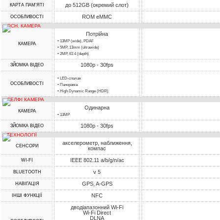
до 512GB (окремий слот)
КАРТА ПАМ'ЯТІ
ROM eMMC
ОСОБЛИВОСТІ
ОСН. КАМЕРА
Потрійна
• 13MP (wide), PDAF
КАМЕРА
• 5MP, 13mm (ultrawide)
• 2MP, f/2.4 (depth)
1080p - 30fps
ЗЙОМКА ВІДЕО
• LED-спалах
ОСОБЛИВОСТІ
• Панорама
• High Dynamic Range (HDR)
СЕЛФІ КАМЕРА
Одинарна
КАМЕРА
• 13MP
1080p - 30fps
ЗЙОМКА ВІДЕО
ТЕХНОЛОГІЇ
акселерометр, наближення,
СЕНСОРИ
компас
IEEE 802.11 a/b/g/n/ac
WI-FI
v 5
BLUETOOTH
GPS, A-GPS
НАВІГАЦІЯ
NFC
ІНШІ ФУНКЦІЇ
дводіапазонний Wi-Fi
Wi-Fi Direct
DLNA