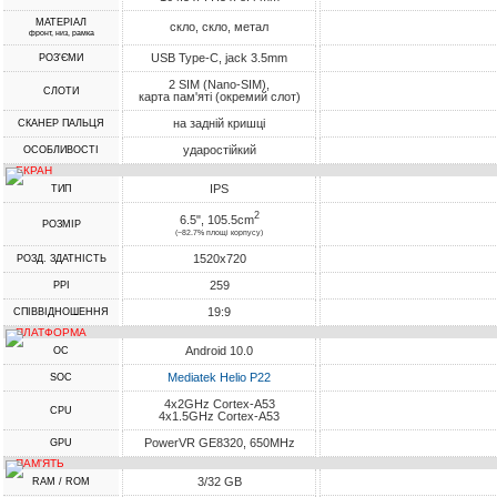
МАТЕРІАЛ
скло, скло, метал
фронт, низ, рамка
USB Type-C, jack 3.5mm
РОЗ'ЄМИ
2 SIM (Nano-SIM),
СЛОТИ
карта пам'яті (окремий слот)
на задній кришці
СКАНЕР ПАЛЬЦЯ
ударостійкий
ОСОБЛИВОСТІ
ЕКРАН
IPS
ТИП
2
6.5", 105.5cm
РОЗМІР
(~82.7% площі корпусу)
1520x720
РОЗД. ЗДАТНІСТЬ
259
PPI
19:9
СПІВВІДНОШЕННЯ
ПЛАТФОРМА
Android 10.0
ОС
Mediatek Helio P22
SOC
4x2GHz Cortex-A53
CPU
4x1.5GHz Cortex-A53
PowerVR GE8320, 650MHz
GPU
ПАМ'ЯТЬ
3/32 GB
RAM / ROM