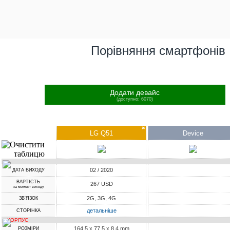
Порівняння смартфонів
Додати девайс
(доступно: 6070)
✖
LG Q51
Device
02 / 2020
ДАТА ВИХОДУ
ВАРТІСТЬ
267 USD
на момент виходу
2G, 3G, 4G
ЗВ'ЯЗОК
детальніше
СТОРІНКА
КОРПУС
164.5 x 77.5 x 8.4 mm
РОЗМІРИ