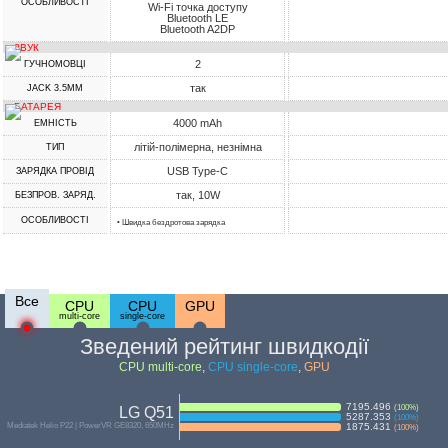
ОСОБЛИВОСТІ
Wi-Fi точка доступу
Bluetooth LE
Bluetooth A2DP
ЗВУК
2
ГУЧНОМОВЦІ
так
JACK 3.5MM
БАТАРЕЯ
4000 mAh
ЕМНІСТЬ
літій-полімерна, незнімна
ТИП
USB Type-C
ЗАРЯДКА ПРОВІД
так, 10W
БЕЗПРОВ. ЗАРЯД.
ОСОБЛИВОСТІ
• Швидка бездротова зарядка
Все
CPU
CPU
GPU
multi-core
single-core
Зведений рейтинг швидкодії
CPU multi-core
,
CPU single-core
,
GPU
7195.496
(
100
%)
LG Q51
5287.353
(
100
%)
Mediatek Helio P22 | PowerVR GE8320, 650MHz
1875.431
(
100
%)