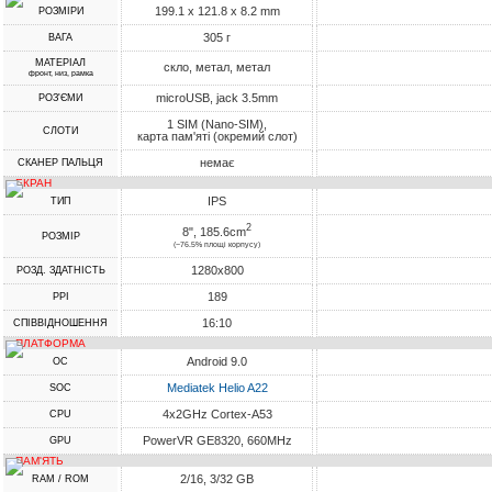
199.1 x 121.8 x 8.2 mm
РОЗМІРИ
305 г
ВАГА
МАТЕРІАЛ
скло, метал, метал
фронт, низ, рамка
microUSB, jack 3.5mm
РОЗ'ЄМИ
1 SIM (Nano-SIM),
СЛОТИ
карта пам'яті (окремий слот)
немає
СКАНЕР ПАЛЬЦЯ
ЕКРАН
IPS
ТИП
2
8", 185.6cm
РОЗМІР
(~76.5% площі корпусу)
1280x800
РОЗД. ЗДАТНІСТЬ
189
PPI
16:10
СПІВВІДНОШЕННЯ
ПЛАТФОРМА
Android 9.0
ОС
Mediatek Helio A22
SOC
4x2GHz Cortex-A53
CPU
PowerVR GE8320, 660MHz
GPU
ПАМ'ЯТЬ
2/16, 3/32 GB
RAM / ROM