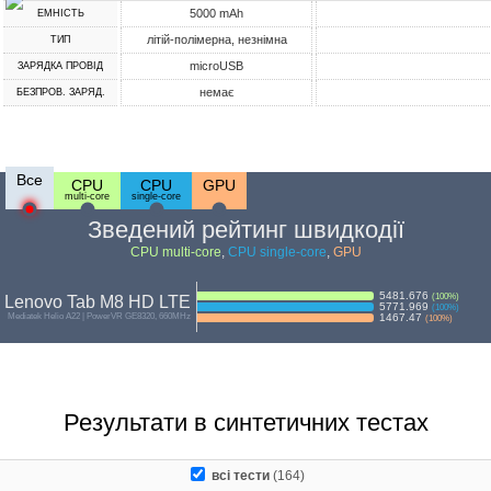
5000 mAh
ЕМНІСТЬ
літій-полімерна, незнімна
ТИП
microUSB
ЗАРЯДКА ПРОВІД
немає
БЕЗПРОВ. ЗАРЯД.
Все
CPU
CPU
GPU
multi-core
single-core
Зведений рейтинг швидкодії
CPU multi-core
,
CPU single-core
,
GPU
5481.676
(
100
%)
Lenovo Tab M8 HD LTE
5771.969
(
100
%)
Mediatek Helio A22 | PowerVR GE8320, 660MHz
1467.47
(
100
%)
Результати в синтетичних тестах
всі тести
(164)