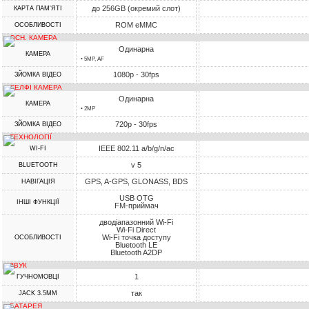
до 256GB (окремий слот)
КАРТА ПАМ'ЯТІ
ROM eMMC
ОСОБЛИВОСТІ
ОСН. КАМЕРА
Одинарна
КАМЕРА
• 5MP, AF
1080p - 30fps
ЗЙОМКА ВІДЕО
СЕЛФІ КАМЕРА
Одинарна
КАМЕРА
• 2MP
720p - 30fps
ЗЙОМКА ВІДЕО
ТЕХНОЛОГІЇ
IEEE 802.11 a/b/g/n/ac
WI-FI
v 5
BLUETOOTH
GPS, A-GPS, GLONASS, BDS
НАВІГАЦІЯ
USB OTG
ІНШІ ФУНКЦІЇ
FM-приймач
дводіапазонний Wi-Fi
Wi-Fi Direct
Wi-Fi точка доступу
ОСОБЛИВОСТІ
Bluetooth LE
Bluetooth A2DP
ЗВУК
1
ГУЧНОМОВЦІ
так
JACK 3.5MM
БАТАРЕЯ