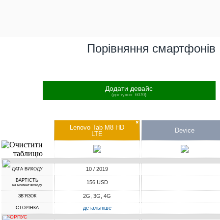
Порівняння смартфонів
Додати девайс
(доступно: 6070)
✖
Lenovo Tab M8 HD
Device
LTE
10 / 2019
ДАТА ВИХОДУ
ВАРТІСТЬ
156 USD
на момент виходу
2G, 3G, 4G
ЗВ'ЯЗОК
детальніше
СТОРІНКА
КОРПУС