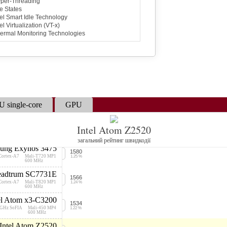
per-Threading
 Cortex-A7
Mali-400 MP2
1.31 %
500 MHz
le States
tel Smart Idle Technology
Apple A5X
1629
tel Virtualization (VT-x)
z Cortex-A9
SGX543MP4
1.29 %
200 MHz
ermal Monitoring Technologies
readtrum SC9850
1624
Cortex-A7
Mali-T820 MP1
1.29 %
600 MHz
eadtrum SC9832A
1616
 Cortex-A7
Mali-400 MP2
1.28 %
500 MHz
Mediatek MT6582
1611
 single-core
GPU
 Cortex-A7
Mali-400 MP2
1.28 %
500 MHz
 Snapdragon 212
1597
Intel Atom Z2520
GHz Cortex-A7
Adreno 304
1.26 %
400 MHz
загальний рейтинг швидкодії
ung Exynos 3475
1580
Cortex-A7
Mali-T720 MP1
1.25 %
600 MHz
eadtrum SC7731E
1566
Cortex-A7
Mali-T820 MP1
1.24 %
600 MHz
el Atom x3-C3200
1534
 GHz SoFIA
Mali-450 MP4
1.22 %
600 MHz
Intel Atom Z2520