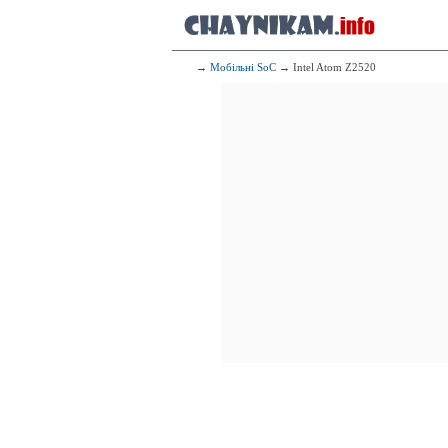
4x1.20 G
333
Me
4x1.50 GHz C
4x1.00 GHz C
→
Мобільні SoC
→ Intel Atom Z2520
334
Qualcomm
4x1.70 G
335
Sams
8x1.60 GHz C
336
4x1.50 GHz C
4x1.00 GHz C
337
Sp
8x1.80 GHz Int
338
Sams
8x1.60 GHz C
339
2x1.
340
4x1.50 GHz C
4x1.30 GHz C
341
Qualcomm