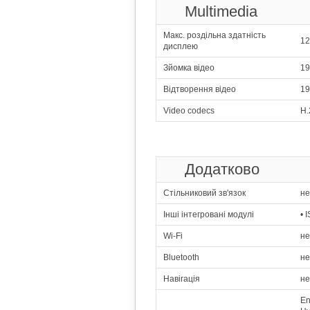
Multimedia
368
2x1.60 GHz
Макс. роздільна здатність
12
дисплею
369
4x1.50 GHz 
Зйомка відео
19
370
Qualcomm
Відтворення відео
19
4x1.70 
Video codecs
H.
371
Sp
4x1.50 GHz
372
Додатково
4x1.50 GHz
373
Стільниковий зв'язок
н
4x1.30 GHz
Інші інтегровані модулі
• 
374
Int
Wi-Fi
н
4x1.20
Bluetooth
н
375
Me
4x1.30 GHz
Навігація
н
376
En