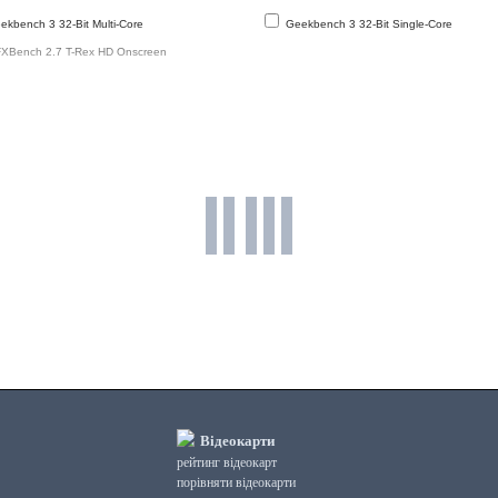
readtrum SC7731
1334
kbench 3 32-Bit Multi-Core
Geekbench 3 32-Bit Single-Core
 Cortex-A7
Mali-400 MP1
1.06 %
500 MHz
XBench 2.7 T-Rex HD Onscreen
Mediatek MT8312
1217
 Cortex-A7
Mali-400 MP1
0.96 %
500 MHz
Mediatek MT6570
1205
 Cortex-A7
Mali-400 MP1
0.95 %
500 MHz
Mediatek MT6571
1192
 Cortex-A7
Mali-400 MP1
0.94 %
500 MHz
Mediatek MT6572
1141
 Cortex-A7
Mali-400 MP1
0.90 %
500 MHz
eadtrum SC7727S
1066
 Cortex-A7
Mali-400 MP1
0.84 %
500 MHz
Apple A4
817
0 GHz Cortex-A8
SGX535
0.65 %
200 MHz
readtrum SC7715
796
 Cortex-A7
Mali-400 MP1
0.63 %
400 MHz
Відеокарти
рейтинг відеокарт
порівняти відеокарти