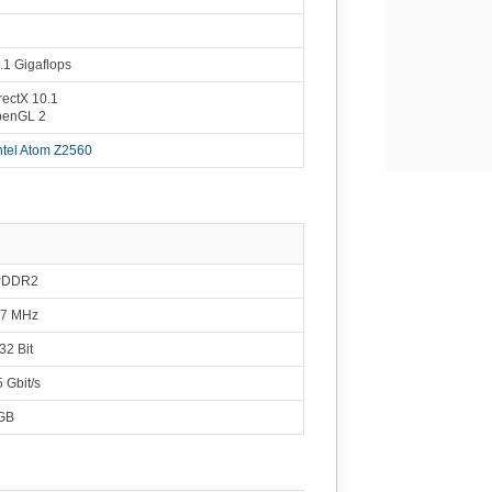
Mediatek MT8735
2402
ortex-A53
Mali-T720 MP2
1.90 %
600 MHz
.1 Gigaflops
Mediatek MT8161
2401
ortex-A53
Mali-T720 MP2
1.90 %
rectX 10.1
600 MHz
enGL 2
 Snapdragon 410
2365
Hz Cortex-A53
Adreno 306
1.87 %
ntel Atom Z2560
450 MHz
Mediatek MT6737
2326
ortex-A53
Mali-T720 MP2
1.84 %
600 MHz
eadtrum SC9832E
2254
ortex-A53
Mali-T820 MP1
1.79 %
680 MHz
PDDR2
diatek MT6737M
2238
7 MHz
ortex-A53
Mali-T720 MP2
1.77 %
650 MHz
32 Bit
 Armada PXA1908
2219
x-A53
Vivante GC7000UL
1.76 %
800 MHz
5 Gbit/s
apdragon S4 Plus
2136
GB
.70 GHz Krait
Adreno 225
1.69 %
400 MHz
diatek MT6592M
2131
 Cortex-A7
Mali-450 MP4
1.69 %