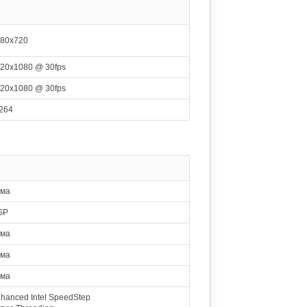
600 MHz
Intel Atom Z2560
1935
 Cloverview
SGX544 MP2
1.53 %
400 MHz
80x720
Leadcore L1860C
1851
Cortex-A7
Mali-T628 MP2
1.47 %
20x1080 @ 30fps
600 MHz
 Snapdragon 400
20x1080 @ 30fps
1847
GHz Cortex-A7
Adreno 305
1.46 %
450 MHz
264
readtrum SC9830
1782
 Cortex-A7
Mali-400 MP2
1.41 %
400 MHz
Mediatek MT8127
1763
 Cortex-A7
Mali-450 MP4
1.40 %
600 MHz
ема
Mediatek MT6580
1721
 Cortex-A7
Mali-400 MP2
1.36 %
400 MHz
ISP
el Atom x3-C3230
1716
ема
 GHz SoFIA
Mali-450 MP4
1.36 %
600 MHz
ема
diatek MT6582M
1673
 Cortex-A7
Mali-400 MP2
1.33 %
ема
400 MHz
Mediatek MT8321
hanced Intel SpeedStep
1658