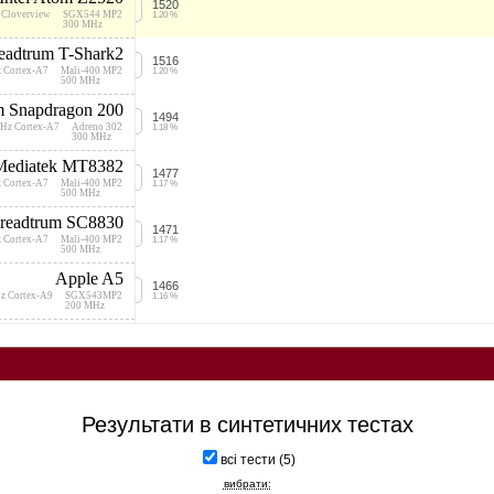
1520
 Cloverview
SGX544 MP2
1.20 %
300 MHz
eadtrum T-Shark2
1516
 Cortex-A7
Mali-400 MP2
1.20 %
500 MHz
 Snapdragon 200
1494
GHz Cortex-A7
Adreno 302
1.18 %
300 MHz
Mediatek MT8382
1477
 Cortex-A7
Mali-400 MP2
1.17 %
500 MHz
readtrum SC8830
1471
 Cortex-A7
Mali-400 MP2
1.17 %
500 MHz
Apple A5
1466
z Cortex-A9
SGX543MP2
1.16 %
200 MHz
eadtrum SC7731G
1445
 Cortex-A7
Mali-400 MP2
1.14 %
480 MHz
readtrum SC7730
1426
 Cortex-A7
Mali-400 MP1
1.13 %
Результати в синтетичних тестах
500 MHz
 Snapdragon 210
1424
всі тести (5)
GHz Cortex-A7
Adreno 304
1.13 %
400 MHz
вибрати: