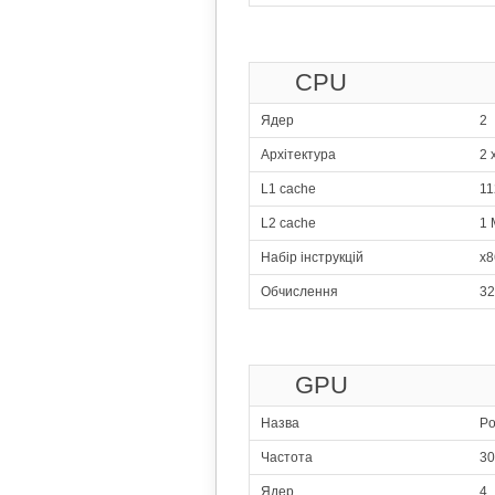
4x1.50 GHz C
351
Me
CPU
4x1.50 GHz C
352
H
Ядер
2
8x1.20 GHz 
Архітектура
2 
353
L1 cache
11
4x1.50 GHz C
L2 cache
1 
354
4x1.50 GHz C
Набір інструкцій
x8
355
Обчислення
32
4x1.50
356
4x2.00 GHz
4x1.70 GHz
GPU
357
4x1.50 GHz C
Назва
P
358
Sams
Частота
30
4x1.40 GHz C
Ядер
4