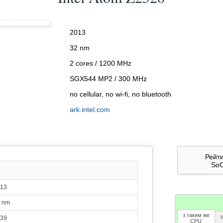
Hz Cortex-A53
Adreno 308
2.40 %
500 MHz
m Z2520
 Snapdragon 425
2994
Hz Cortex-A53
Adreno 308
2.37 %
2013
500 MHz
ung Exynos 7578
32 nm
2962
ortex-A53
Mali-T720 MP2
2.35 %
650 MHz
2 cores / 1200 MHz
Mediatek MT6739
2883
SGX544 MP2 / 300 MHz
 GHz Cortex-A53
GE8100
2.28 %
570 MHz
no cellular, no wi-fi, no bluetooth
Mediatek MT8765
2883
 GHz Cortex-A53
GE8100
2.28 %
ark.intel.com
570 MHz
Mediatek MT8165
2754
ortex-A53
Mali-T760 MP2
2.18 %
500 MHz
Mediatek MT8783
2746
Рейт
ortex-A53
Mali-T720 MP3
2.18 %
520 MHz
So
ualcomm QM215
2731
Hz Cortex-A53
Adreno 308
2.16 %
13
500 MHz
Mediatek MT8732
 nm
2710
ortex-A53
Mali-T760 MP2
2.15 %
500 MHz
з таким же
з
39
CPU