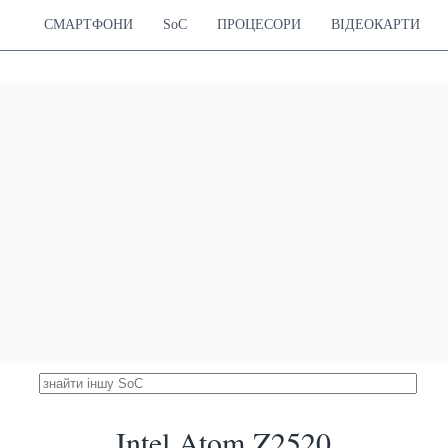
Hz Cortex-A53
500 MHz
СМАРТФОНИ
SoC
ПРОЦЕСОРИ
ВІДЕОКАРТИ
diatek MT6750T
3246
ortex-A53
Mali-T860 MP2
2.57 %
ortex-A53
650 MHz
 Snapdragon 610
3231
Hz Cortex-A53
Adreno 405
2.56 %
550 MHz
ung Exynos 7870
3228
ortex-A53
Mali-T830 MP1
2.56 %
700 MHz
Mediatek MT6750
3204
ortex-A53
Mali-T860 MP2
2.54 %
ortex-A53
520 MHz
readtrum SC9853i
3167
el Airmont
Mali-T820 MP2
2.51 %
530 MHz
ung Exynos 7580
3118
ortex-A53
Mali-T720 MP2
2.47 %
650 MHz
Apple A6
3110
20 GHz Swift
SGX543MP3
2.46 %
270 MHz
Mediatek MT6753
3040
ortex-A53
Mali-T720 MP3
2.41 %
ortex-A53
700 MHz
Intel Atom Z2520
 Snapdragon 427
3030