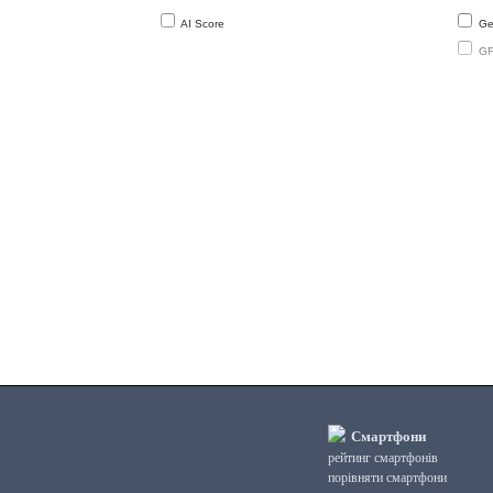
394
Sp
AI Score
Gee
4x1.20 GHz
GF
395
2x1.30 GHz
396
2x1.30 GHz
397
2x1.30 GHz
398
2x1.20 GHz
399
Spr
2x1.20 GHz
400
1x1.0
401
Sp
1x1.20 GHz
Смартфони
рейтинг смартфонів
порівняти смартфони