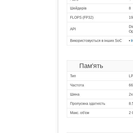
359
Шейдерів
8
4x1.30 GHz C
FLOPS (FP32)
19
360
4x1.30 GHz C
Di
API
Op
361
Qualcomm
4x1.20 G
Використовується в інших SoC
•
I
362
4x1.30 GHz C
363
Пам'ять
Spr
4x1.40 GHz C
Тип
L
364
Me
Частота
66
4x1.10 GHz C
365
Шина
2x
Marvell
4x1.20 GHz Corte
Пропускна здатність
8.
366
Qualcomm Sn
Макс. об'єм
2 
2x1
367
Me
8x1.40 GHz