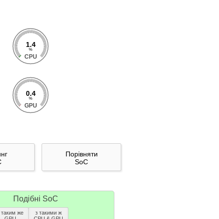
1.4
%
CPU
0.4
%
GPU
инг
Порівняти
C
SoC
Подібні SoC
 таким же
з такими ж
GPU
CPU & GPU