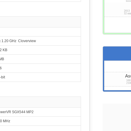
Mediatek MT8163
2704
ortex-A53
Mali-T720 MP2
2.14 %
520 MHz
2013
32 n
diatek MT6737T
2703
ortex-A53
Mali-T720 MP2
2.14 %
600 MHz
iSilicon Kirin 620
2691
Cortex-A53
Mali-450 MP4
2.13 %
530 MHz
x 1.20 GHz Cloverview
Mediatek MT6738
2631
2 KB
ortex-A53
Mali-T860 MP2
2.08 %
350 MHz
MB
Mediatek MT6732
2624
ortex-A53
Mali-T760 MP2
2.08 %
6
500 MHz
Mediatek MT8167
As
-bit
2554
 GHz Cortex-A35
GE8300
100
2.02 %
550 MHz
21
Mediatek MT6592
2519
 Cortex-A7
Mali-450 MP4
2.00 %
 Cortex-A7
700 MHz
Mediatek MT6735
2509
ortex-A53
Mali-T720 MP2
1.99 %
owerVR SGX544 MP2
600 MHz
ung Exynos 7570
0 MHz
2500
ortex-A53
Mali-T720 MP1
1.98 %
650 MHz