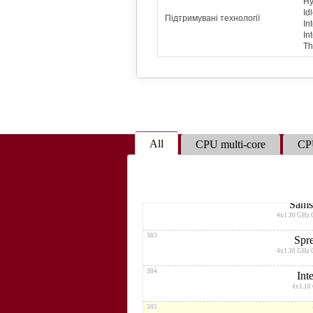
Hy
4x1.30 GHz
Id
Підтримувані технології
377
In
In
2x1.00 GH
Th
378
Sp
4x1.30 GHz 
379
Spr
4x1.30 GHz
380
All
CPU multi-core
CPU
4x1.30 GHz
381
Qualcomm
4x1.30 
382
Sams
4x1.30 GHz 
383
Spr
4x1.30 GHz 
384
Int
4x1.10
385