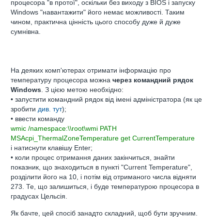
процесора "в протої", оскільки без виходу з BIOS і запуску
Windows "навантажити" його немає можливості. Таким
чином, практична цінність цього способу дуже й дуже
сумнівна.
На деяких комп'ютерах отримати інформацію про
температуру процесора можна
через командний рядок
Windows
. З цією метою необхідно:
• запустити командний рядок від імені адміністратора (як це
зробити
див. тут
);
• ввести команду
wmic /namespace:\\root\wmi PATH
MSAcpi_ThermalZoneTemperature get CurrentTemperature
і натиснути клавішу Enter;
• коли процес отримання даних закінчиться, знайти
показник, що знаходиться в пункті "Current Temperature",
розділити його на 10, і потім від отриманого числа відняти
273. Те, що залишиться, і буде температурою процесора в
градусах Цельсія.
Як бачте, цей спосіб занадто складний, щоб бути зручним.