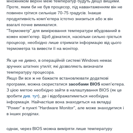
множником верхні межі температур будуть дещо вищими.
Проте, яким би не був процесор, під навантаженням він не
повинен грітися сильніше 70-75 градусів. Інакше
продуктивність комп'ютера істотно знизиться або ж він
взагалі почне вимикатися.
"Термометр" для вимірювання температури вбудований в
кожен комп'ютер. Щоб дізнатися, наскільки сильно гріється
процесор, необхідно лише отримати інформацію від цього
термометра та вивести її на монітор.
Як це не дивно, в операційній системі Windows немає
зручних штатних утиліт, які дозволяють визначати
температуру процесора.
Якщо Ви все ж не бажаєте встановлювати додаткові
програми, можна скористатися
засобами BIOS
комп'ютера.
З цією метою необхідно зайти в налаштування BIOS (як це
зробити
див. тут
), де і відображатиметься необхідна
інформація. Найчастіше вона знаходиться на вкладці
"Power" в пункті "Hardware Monitor", але може знаходитися і
в інших розділах.
однак, через BIOS можна виміряти лише температуру