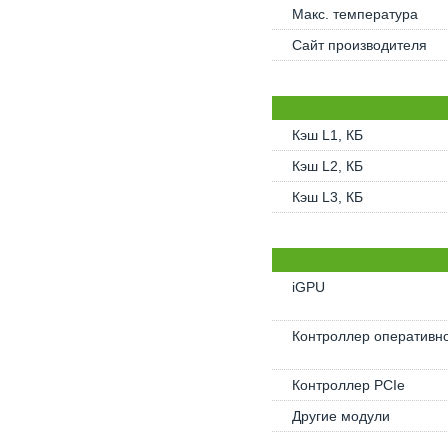
Макс. температура
Сайт производителя
Кэш L1, КБ
Кэш L2, КБ
Кэш L3, КБ
iGPU
Контроллер оперативн
Контроллер PCIe
Другие модули