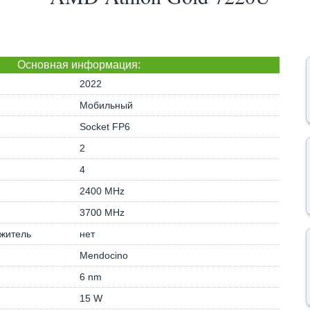
Основная информация:
2022
Мобильный
Socket FP6
2
4
2400 MHz
3700 MHz
житель
нет
Mendocino
6 nm
15 W