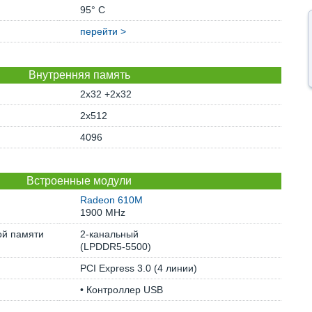
95° C
перейти >
Внутренняя память
2x32 +2x32
2x512
4096
Встроенные модули
Radeon 610M
1900 MHz
ой памяти
2-канальный
(LPDDR5-5500)
PCI Express 3.0 (4 линии)
• Контроллер USB