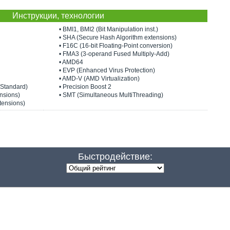
Инструкции, технологии
• BMI1, BMI2 (Bit Manipulation inst.)
• SHA (Secure Hash Algorithm extensions)
• F16C (16-bit Floating-Point conversion)
• FMA3 (3-operand Fused Multiply-Add)
• AMD64
• EVP (Enhanced Virus Protection)
• AMD-V (AMD Virtualization)
 Standard)
• Precision Boost 2
nsions)
• SMT (Simultaneous MultiThreading)
tensions)
Быстродействие: