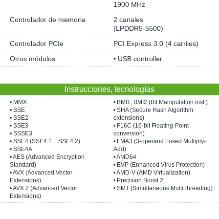
1900 MHz
Controlador de memoria
2 canales
(LPDDR5-5500)
Controlador PCIe
PCI Express 3.0 (4 carriles)
Otros módulos
• USB controller
Instrucciones, tecnologías
• MMX
• BMI1, BMI2 (Bit Manipulation inst.)
• SSE
• SHA (Secure Hash Algorithm
• SSE2
extensions)
• SSE3
• F16C (16-bit Floating-Point
• SSSE3
conversion)
• SSE4 (SSE4.1 + SSE4.2)
• FMA3 (3-operand Fused Multiply-
• SSE4A
Add)
• AES (Advanced Encryption
• AMD64
Standard)
• EVP (Enhanced Virus Protection)
• AVX (Advanced Vector
• AMD-V (AMD Virtualization)
Extensions)
• Precision Boost 2
• AVX 2 (Advanced Vector
• SMT (Simultaneous MultiThreading)
Extensions)