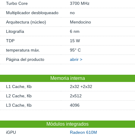
Turbo Core
3700 MHz
Multiplicador desbloqueado
no
Arquitectura (núcleo)
Mendocino
Litografía
6 nm
TDP
15 W
temperatura máx.
95° C
Página del producto
abrir >
Memoria interna
L1 Cache, Кb
2x32 +2x32
L2 Cache, Кb
2x512
L3 Cache, Кb
4096
Módulos integrados
iGPU
Radeon 610M