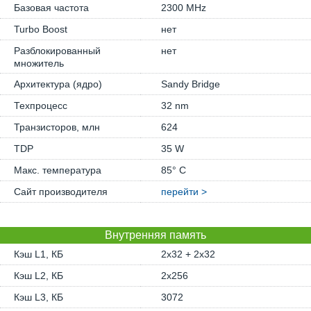
Базовая частота
2300 MHz
Turbo Boost
нет
Разблокированный
нет
множитель
Архитектура (ядро)
Sandy Bridge
Техпроцесс
32 nm
Транзисторов, млн
624
TDP
35 W
Макс. температура
85° C
Сайт производителя
перейти >
Внутренняя память
Кэш L1, КБ
2x32 + 2x32
Кэш L2, КБ
2x256
Кэш L3, КБ
3072