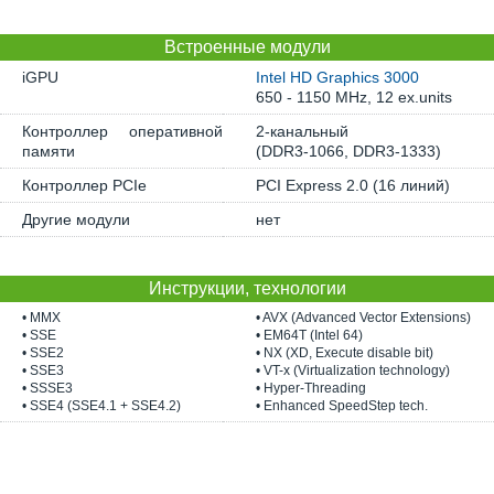
Встроенные модули
iGPU
Intel HD Graphics 3000
650 - 1150 MHz, 12 ex.units
Контроллер оперативной
2-канальный
памяти
(DDR3-1066, DDR3-1333)
Контроллер PCIe
PCI Express 2.0 (16 линий)
Другие модули
нет
Инструкции, технологии
• MMX
• AVX (Advanced Vector Extensions)
• SSE
• EM64T (Intel 64)
• SSE2
• NX (XD, Execute disable bit)
• SSE3
• VT-x (Virtualization technology)
• SSSE3
• Hyper-Threading
• SSE4 (SSE4.1 + SSE4.2)
• Enhanced SpeedStep tech.