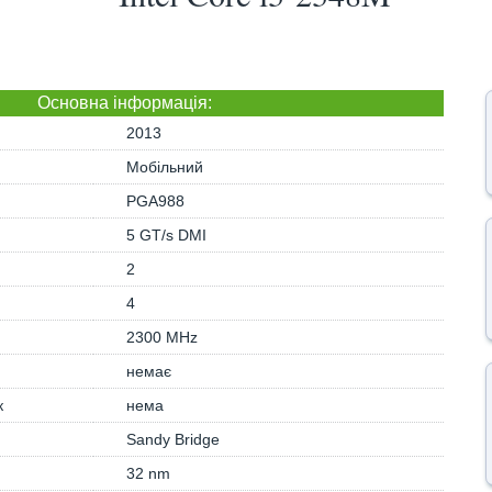
Основна iнформація:
2013
Мобільний
PGA988
5 GT/s DMI
2
4
2300 MHz
немає
к
нема
Sandy Bridge
32 nm