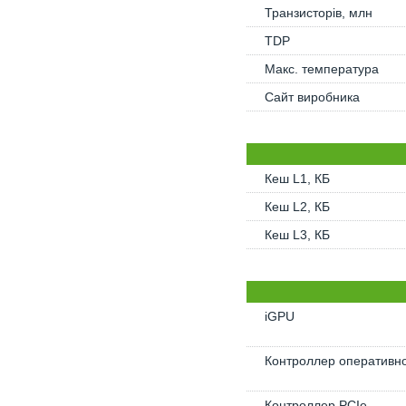
Транзисторів, млн
TDP
Макс. температура
Сайт виробника
Кеш L1, КБ
Кеш L2, КБ
Кеш L3, КБ
iGPU
Контроллер оперативно
Контроллер PCIe