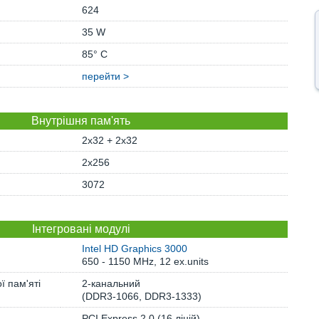
624
35 W
85° C
перейти >
Внутрішня пам'ять
2x32 + 2x32
2x256
3072
Інтегровані модулі
Intel HD Graphics 3000
650 - 1150 MHz, 12 ex.units
ї пам'яті
2-канальний
(DDR3-1066, DDR3-1333)
PCI Express 2.0 (16 ліній)