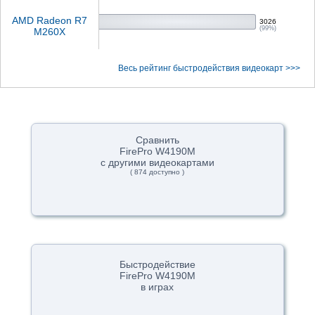
AMD Radeon R7
3026
(99%)
M260X
Весь рейтинг быстродействия видеокарт >>>
Сравнить
FirePro W4190M
с другими видеокартами
( 874 доступно )
Быстродействие
FirePro W4190M
в играх