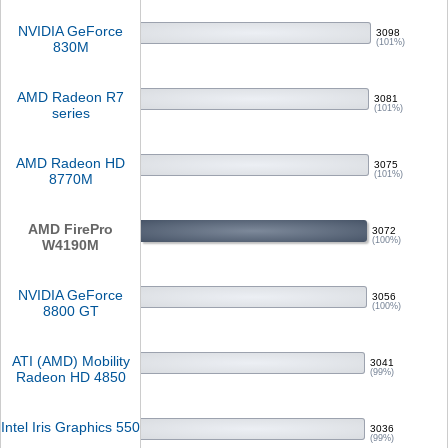
NVIDIA GeForce
3098
(101%)
830M
AMD Radeon R7
3081
(101%)
series
AMD Radeon HD
3075
(101%)
8770M
AMD FirePro
3072
(100%)
W4190M
NVIDIA GeForce
3056
(100%)
8800 GT
ATI (AMD) Mobility
3041
(99%)
Radeon HD 4850
Intel Iris Graphics 550
3036
(99%)