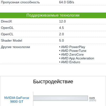
Пропускная способность
64.0 GB/s
Поддерживаемые технологии
DirectX
12.0
OpenGL
4.5
OpenCL
2.0
Shader Model
5.0
Другие технологии
• AMD PowerPlay
• AMD PowerTune
• AMD ZeroCore
• AMD App Acceleration
• AMD Enduro
Быстродействие
NVIDIA GeForce
3105
(102%)
9800 GT