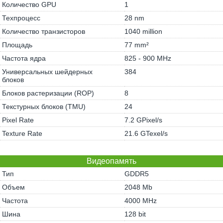
Количество GPU
1
Техпроцесс
28 nm
Количество транзисторов
1040 million
Площадь
77 mm²
Частота ядра
825 - 900 MHz
Универсальных шейдерных
384
блоков
Блоков растеризации (ROP)
8
Текстурных блоков (TMU)
24
Pixel Rate
7.2 GPixel/s
Texture Rate
21.6 GTexel/s
Видеопамять
Тип
GDDR5
Объем
2048 Mb
Частота
4000 MHz
Шина
128 bit