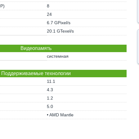
OP)
8
24
6.7 GPixel/s
20.1 GTexel/s
Видеопамять
системная
Поддерживаемые технологии
11.1
4.3
1.2
5.0
• AMD Mantle