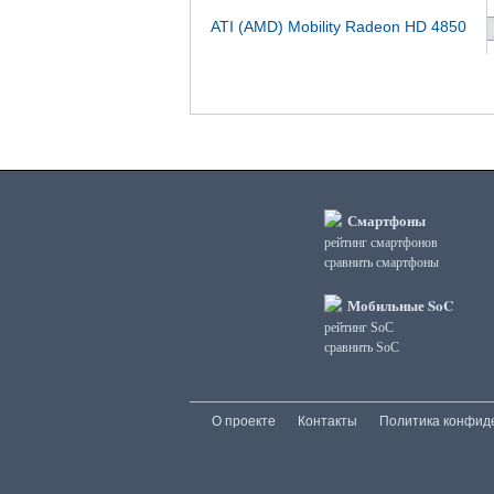
ATI (AMD) Mobility Radeon HD 4850
Смартфоны
рейтинг смартфонов
сравнить смартфоны
Мобильные SoC
рейтинг SoC
сравнить SoC
О проекте
Контакты
Политика конфид