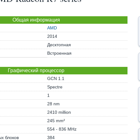
Общая информация
AMD
2014
Десктопная
Встроенная
Графический процессор
GCN 1.1
Spectre
1
28 nm
2410 million
245 mm²
554 - 836 MHz
х блоков
384