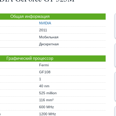
Общая информация
NVIDIA
2011
Мобильная
Дискретная
Графический процессор
Fermi
GF108
1
40 nm
525 million
116 mm²
600 MHz
в
1200 MHz