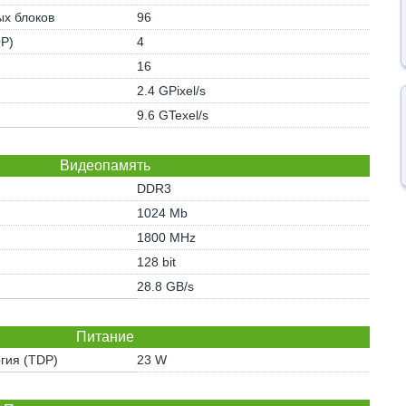
х блоков
96
OP)
4
16
2.4 GPixel/s
9.6 GTexel/s
Видеопамять
DDR3
1024 Mb
1800 MHz
128 bit
28.8 GB/s
Питание
гия (TDP)
23 W