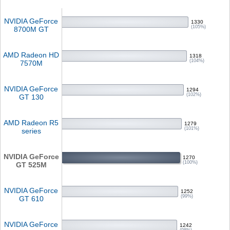
NVIDIA GeForce
1330
(105%)
8700M GT
AMD Radeon HD
1318
(104%)
7570M
NVIDIA GeForce
1294
(102%)
GT 130
AMD Radeon R5
1279
(101%)
series
NVIDIA GeForce
1270
(100%)
GT 525M
NVIDIA GeForce
1252
(99%)
GT 610
NVIDIA GeForce
1242