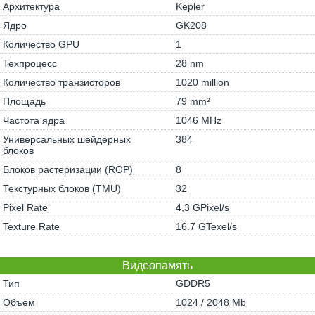
Архитектура
Kepler
Ядро
GK208
Количество GPU
1
Техпроцесс
28 nm
Количество транзисторов
1020 million
Площадь
79 mm²
Частота ядра
1046 MHz
Универсальных шейдерных
384
блоков
Блоков растеризации (ROP)
8
Текстурных блоков (TMU)
32
Pixel Rate
4,3 GPixel/s
Texture Rate
16.7 GTexel/s
Видеопамять
Тип
GDDR5
Объем
1024 / 2048 Mb