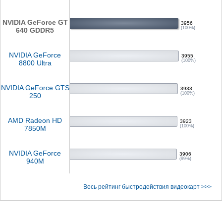
NVIDIA GeForce GT
3956
(100%)
640 GDDR5
NVIDIA GeForce
3955
(100%)
8800 Ultra
NVIDIA GeForce GTS
3933
(100%)
250
AMD Radeon HD
3923
(100%)
7850M
NVIDIA GeForce
3906
(99%)
940M
Весь рейтинг быстродействия видеокарт >>>