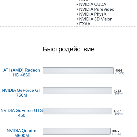
• NVIDIA CUDA
• NVIDIA PureVideo
• NVIDIA PhysX
• NVIDIA 3D Vision
• FXAA
Быстродействие
ATI (AMD) Radeon
4098
(104%)
HD 4860
NVIDIA GeForce GT
4043
(103%)
750M
NVIDIA GeForce GTS
4037
(103%)
450
NVIDIA Quadro
3977
(101%)
M600M