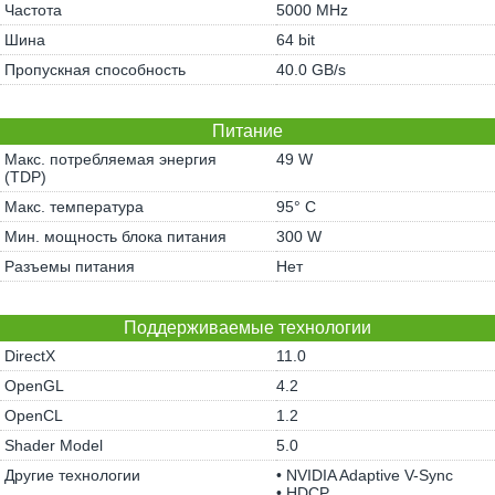
Частота
5000 MHz
Шина
64 bit
Пропускная способность
40.0 GB/s
Питание
Макс. потребляемая энергия
49 W
(TDP)
Макс. температура
95° C
Мин. мощность блока питания
300 W
Разъемы питания
Нет
Поддерживаемые технологии
DirectX
11.0
OpenGL
4.2
OpenCL
1.2
Shader Model
5.0
Другие технологии
• NVIDIA Adaptive V-Sync
• HDCP