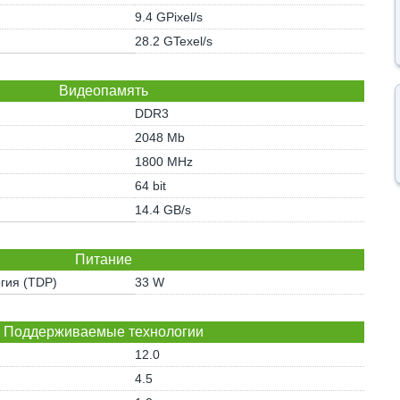
9.4 GPixel/s
28.2 GTexel/s
Видеопамять
DDR3
2048 Mb
1800 MHz
64 bit
14.4 GB/s
Питание
гия (TDP)
33 W
Поддерживаемые технологии
12.0
4.5