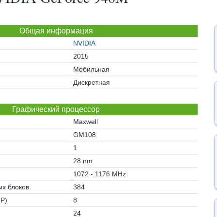
Общая информация
NVIDIA
2015
Мобильная
Дискретная
Графический процессор
Maxwell
GM108
1
28 nm
1072 - 1176 MHz
х блоков
384
OP)
8
24