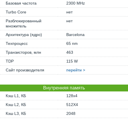
Базовая частота
2300 MHz
Turbo Core
нет
Разблокированный
нет
множитель
Архитектура (ядро)
Barcelona
Техпроцесс
65 nm
Транзисторов, млн
463
TDP
115 W
Сайт производителя
перейти >
Внутренняя память
Кэш L1, КБ
128x4
Кэш L2, КБ
512X4
Кэш L3, КБ
2048