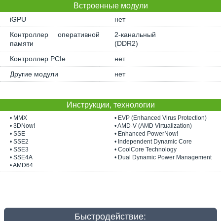
Встроенные модули
iGPU
нет
Контроллер оперативной
2-канальный
памяти
(DDR2)
Контроллер PCIe
нет
Другие модули
нет
Инструкции, технологии
• MMX
• EVP (Enhanced Virus Protection)
• 3DNow!
• AMD-V (AMD Virtualization)
• SSE
• Enhanced PowerNow!
• SSE2
• Independent Dynamic Core
• SSE3
• CoolCore Technology
• SSE4A
• Dual Dynamic Power Management
• AMD64
Быстродействие: