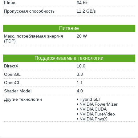
Шина
64 bit
Пропускная способность
11.2 GB/s
Питание
Макс. потребляемая энергия
20 W
(TDP)
Поддерживаемые технологии
DirectX
10.0
OpenGL
3.3
OpenCL
1.1
Shader Model
4.0
Другие технологии
• Hybrid SLI
• NVIDIA PowerMizer
• NVIDIA CUDA
• NVIDIA PureVideo
• NVIDIA PhysX