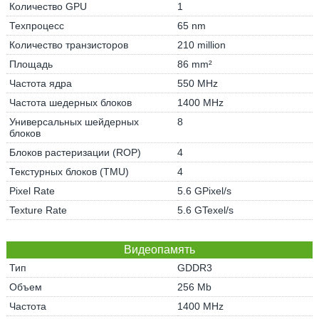
Количество GPU
1
Техпроцесс
65 nm
Количество транзисторов
210 million
Площадь
86 mm²
Частота ядра
550 MHz
Частота шедерных блоков
1400 MHz
Универсальных шейдерных
8
блоков
Блоков растеризации (ROP)
4
Текстурных блоков (TMU)
4
Pixel Rate
5.6 GPixel/s
Texture Rate
5.6 GTexel/s
Видеопамять
Тип
GDDR3
Объем
256 Mb
Частота
1400 MHz