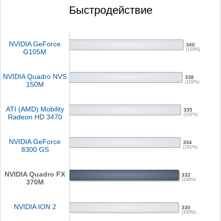
Быстродействие
NVIDIA GeForce
340
(103%)
G105M
NVIDIA Quadro NVS
338
(102%)
150M
ATI (AMD) Mobility
335
(101%)
Radeon HD 3470
NVIDIA GeForce
334
(101%)
8300 GS
NVIDIA Quadro FX
332
(100%)
370M
NVIDIA ION 2
330
(100%)