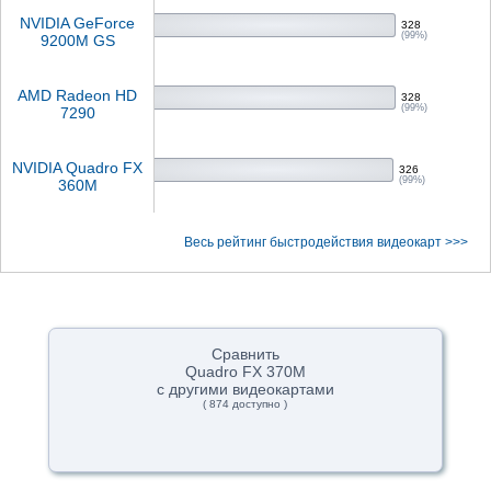
NVIDIA GeForce
328
(99%)
9200M GS
AMD Radeon HD
328
(99%)
7290
NVIDIA Quadro FX
326
(99%)
360M
Весь рейтинг быстродействия видеокарт >>>
Сравнить
Quadro FX 370M
с другими видеокартами
( 874 доступно )