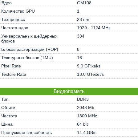
Ядро
GM108
Количество GPU
1
Техпроцесс
28 nm
Частота ядра
1029 - 1124 MHz
Универсальных шейдерных
384
блоков
Блоков растеризации (ROP)
8
Текстурных блоков (TMU)
16
Pixel Rate
9.0 GPixel/s
Texture Rate
18.0 GTexel/s
Видеопамять
Тип
DDR3
Объем
2048 Mb
Частота
1800 MHz
Шина
64 bit
Пропускная способность
14.4 GB/s