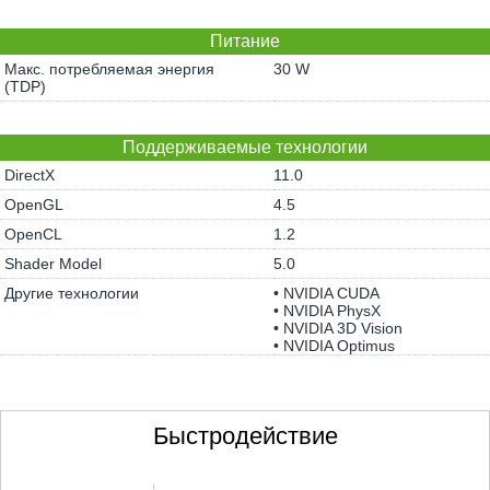
Питание
Макс. потребляемая энергия
30 W
(TDP)
Поддерживаемые технологии
DirectX
11.0
OpenGL
4.5
OpenCL
1.2
Shader Model
5.0
Другие технологии
• NVIDIA CUDA
• NVIDIA PhysX
• NVIDIA 3D Vision
• NVIDIA Optimus
Быстродействие